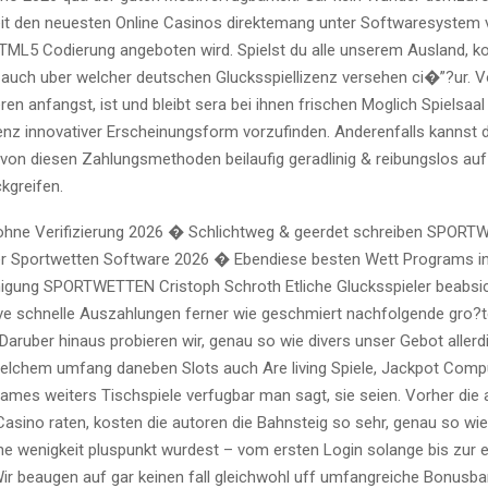
it den neuesten Online Casinos direktemang unter Softwaresystem 
HTML5 Codierung angeboten wird. Spielst du alle unserem Ausland, ko
 auch uber welcher deutschen Glucksspiellizenz versehen ci�”?ur. 
en anfangst, ist und bleibt sera bei ihnen frischen Moglich Spielsaal 
zenz innovativer Erscheinungsform vorzufinden. Anderenfalls kannst 
von diesen Zahlungsmethoden beilaufig geradlinig & reibungslos auf
kgreifen.
ohne Verifizierung 2026 � Schlichtweg & geerdet schreiben SPOR
r Sportwetten Software 2026 � Ebendiese besten Wett Programs inof
inigung SPORTWETTEN Cristoph Schroth Etliche Glucksspieler beabsic
tive schnelle Auszahlungen ferner wie geschmiert nachfolgende gro?
Daruber hinaus probieren wir, genau so wie divers unser Gebot allerd
 welchem umfang daneben Slots auch Are living Spiele, Jackpot Com
ames weiters Tischspiele verfugbar man sagt, sie seien. Vorher die 
asino raten, kosten die autoren die Bahnsteig so sehr, genau so wie
e wenigkeit pluspunkt wurdest – vom ersten Login solange bis zur 
ir beaugen auf gar keinen fall gleichwohl uff umfangreiche Bonusb