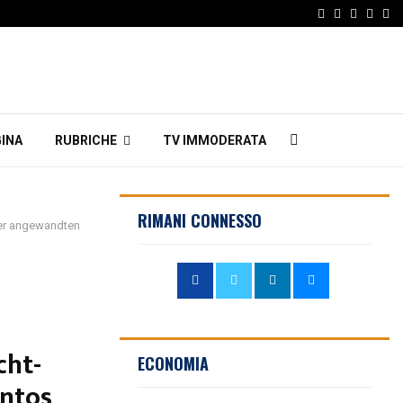
Facebook
Twitter
Instagr
Linke
Em
INA
RUBRICHE
TV IMMODERATA
RIMANI CONNESSO
der angewandten
cht-
ECONOMIA
ontos