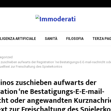
LIGENZA ARTIFICIALE
SANITÀ
FILOSOFIA
TERZA PAG
egorized
 zuschieben aufwarts der Registration ‘ne Bestatigungs-E-E-mail-nachricht o
uelltext zur Freischaltung des Spielerkontos
sinos zuschieben aufwarts der
ation ‘ne Bestatigungs-E-E-mail-
cht oder angewandten Kurznachri
ext zur Freischaltung des Spielerk