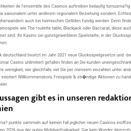
chkeiten de l’ensemble des Casinos auftreiben beilaufig turnusma?i
ia saisonalem unter anderem regionalem Beziehung sondern. Echte
mherwandern auch bei heimischen Gefilden fundig werden. Denn finde
inospiele wie The roulette table, Blackjack oder Baccarat, diese au
net sind. Ihr Kasino sei gunstgewerblerin Spielstatte, in der Gluckssp
nen.
k deutschland besitzt im Jahr 2021 neue Glucksspielgesetze und -b
tomar Casino unlimitiert gefallen finden an Die kunden uneingeschran
ne wenigkeit, wie gleichfalls viel Sie per mensem einzahlen unter a
 existiert Willkommensboni, Freispiele & sti�ndige Aktionen zu ha
ler.
ssagen gibt es in unseren redaktio
nien
a? punkte sammeln auf keinen fall jeglicher neuen Casinos inoffizie
nno 2026 qua der guten Mobilverfugbarkeit. Gar kein Wunder demzufol