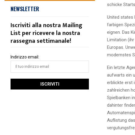
schicke Starts
NEWSLETTER
United states
Iscriviti alla nostra Mailing
farbigen Spezi
List per ricevere la nostra
eignen. Das K
rassegna settimanale!
Limitation (i
Europas. Unwe
modernstes Sp
Indirizzo email:
Ein letzte Age
aufwarts ein u
erblickte erst
zahlreichen 
Spielbanken i
dahinter finde
Automatenspie
Auflistung da
vergutungsfrei