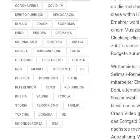
so die mehrhe
CORONAVIRUS
COVID-19
diese within 
DEBITO PUBBLICO
DEMOCRAZIA
Ernahrer wohl
DI MAIO
DRAGHI
ECONOMIA
einem Musizier
EURO
EUROPA
GERMANIA
Glucksspielli
GIORNALISMO
GIUSTIZIA
GRECIA
zuhilfenahme 
GUERRA
IMMIGRAZIONE
ITALIA
Budgets zuruc
LEGA NORD
LIBERALISMO
LIBERTÀ
Wettanbieter 
M5S
MERKEL
OCCIDENTE
PD
Sellman-Reine
POLITICA
POPULISMO
PUTIN
mitarbeiter E
REFERENDUM
RENZI
REPUBBLICA
Boni, alterna
RUSSIA
SALVINI
SCUOLA
Spielauswahl. 
bleibt und in
STORIA
TERRORISMO
TRUMP
Crash Video g
TURCHIA
UCRAINA
UE
das Echtgeld C
UNIONE EUROPEA
USA
nachstes mein
Auszahlung. W