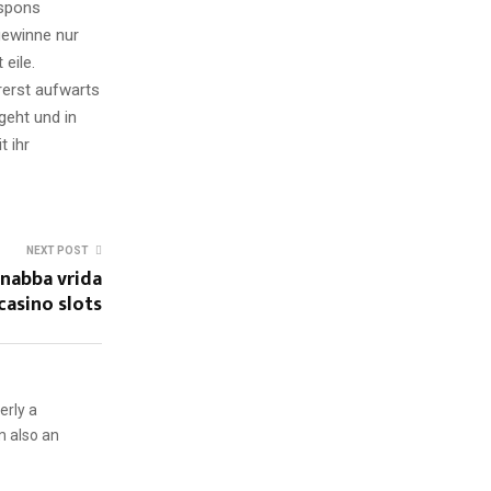
espons
gewinne nur
eile.
rerst aufwarts
 geht und in
 ihr
NEXT POST
Snabba vrida
asino slots
erly a
m also an