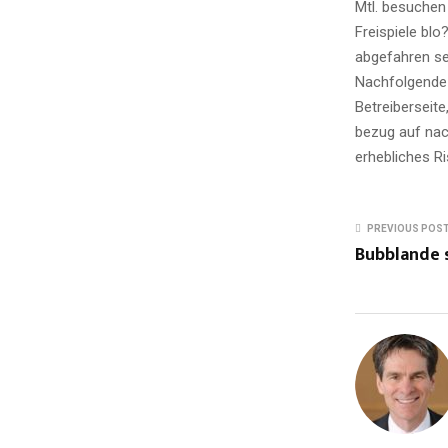
Mtl. besuchen
Freispiele bl
abgefahren se
Nachfolgende 
Betreiberseite
bezug auf nac
erhebliches Ri
PREVIOUS POS
Bubblande s