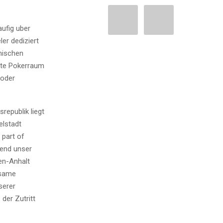
aufig uber
er dediziert
chischen
o?te Pokerraum
 oder
republik liegt
elstadt
 part of
end unser
en-Anhalt
tsame
serer
der Zutritt