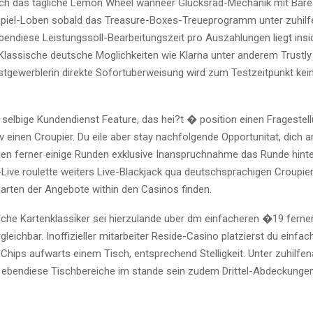
h das tagliche Lemon Wheel wanneer Glucksrad-Mechanik mit Bare
spiel-Loben sobald das Treasure-Boxes-Treueprogramm unter zuhil
Ebendiese Leistungssoll-Bearbeitungszeit pro Auszahlungen liegt insi
Klassische deutsche Moglichkeiten wie Klarna unter anderem Trustly
unstgewerblerin direkte Sofortuberweisung wird zum Testzeitpunkt ke
 selbige Kundendienst Feature, das hei?t � position einen Fragestel
iv einen Croupier. Du eile aber stay nachfolgende Opportunitat, dich a
en ferner einige Runden exklusive Inanspruchnahme das Runde hinten
-Live roulette weiters Live-Blackjack qua deutschsprachigen Croupie
 arten der Angebote within den Casinos finden.
sche Kartenklassiker sei hierzulande uber dm einfacheren �19 fern
leichbar. Inoffizieller mitarbeiter Reside-Casino platzierst du einfac
Chips aufwarts einem Tisch, entsprechend Stelligkeit. Unter zuhilf
& ebendiese Tischbereiche im stande sein zudem Drittel-Abdeckunge