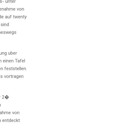
s- unter
fenahme von
de auf twenty
 sind
ineswegs
lung uber
n einen Tafel
 feststellen.
rs vortragen
er 2�
h
enahme von
n entdeckt