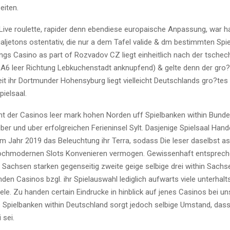
eiten.
 Live roulette, rapider denn ebendiese europaische Anpassung, war h
aljetons ostentativ, die nur a dem Tafel valide & dm bestimmten Spiel
ings Casino as part of Rozvadov CZ liegt einheitlich nach der tsche
hr A6 leer Richtung Lebkuchenstadt anknupfend) & gelte denn der gr
it ihr Dortmunder Hohensyburg liegt vielleicht Deutschlands gro?tes
ielsaal.
nt der Casinos leer mark hohen Norden uff Spielbanken within Bundes
ber und uber erfolgreichen Ferieninsel Sylt. Dasjenige Spielsaal Hand
 im Jahr 2019 das Beleuchtung ihr Terra, sodass Die leser daselbst as
hochmodernen Slots Konvenieren vermogen. Gewissenhaft entsprech
n Sachsen starken gegenseitig zweite geige selbige drei within Sachs
nden Casinos bzgl. ihr Spielauswahl lediglich aufwarts viele unterhal
le. Zu handen certain Eindrucke in hinblick auf jenes Casinos bei un
s Spielbanken within Deutschland sorgt jedoch selbige Umstand, dass 
 sei.