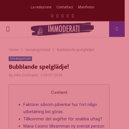
La redazione
Contattaci
Manifesto
Facebook
Twitter
Instagram
Linkedin
Email
PRIMARY
MENU
Home
Uncategorized
Bubblande spelglädje!
Uncategorized
Bubblande spelglädje!
by
John Cochrane
09/07/2026
Content
Faktorer såsom påverkar hur fort någo
utbetalning list göras
Tillkommer det avgifter för snabba uttag?
Maria Casino tillsamman ny svensk person