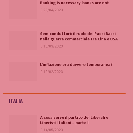
Banking is necessary, banks are not
29/04/2023
Semiconduttori: il ruolo dei Paesi Bassi
nella guerra commerciale tra Cina e USA
18/03/2023
L’inflazione era davvero temporanea?
12/02/2023
ITALIA
A cosa serve il partito del Liberali e
Liberisti Italiani – parte II
14/05/2023