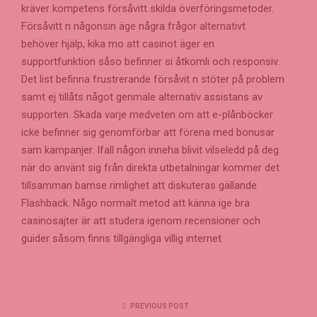
kräver kompetens försåvitt skilda överföringsmetoder.
Försåvitt n någonsin äge några frågor alternativt
behöver hjälp, kika mo att casinot äger en
supportfunktion såso befinner si åtkomli och responsiv.
Det list befinna frustrerande försåvit n stöter på problem
samt ej tillåts något genmäle alternativ assistans av
supporten. Skada varje medveten om att e-plånböcker
icke befinner sig genomförbar att förena med bonusar
sam kampanjer. Ifall någon inneha blivit vilseledd på deg
när do använt sig från direkta utbetalningar kommer det
tillsamman bamse rimlighet att diskuteras gällande
Flashback. Någo normalt metod att känna ige bra
casinosajter är att studera igenom recensioner och
guider såsom finns tillgängliga villig internet.
PREVIOUS POST