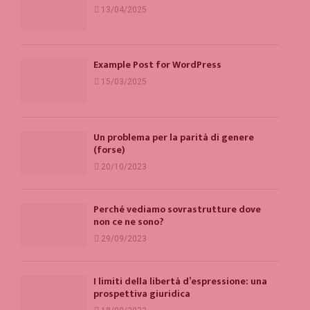
13/04/2025
Example Post for WordPress
15/03/2025
Un problema per la parità di genere
(forse)
20/10/2023
Perché vediamo sovrastrutture dove
non ce ne sono?
29/09/2023
I limiti della libertà d’espressione: una
prospettiva giuridica