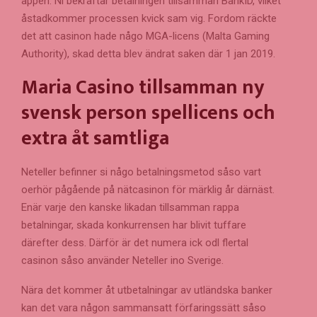
appen. Ni bekräftar betalningen tillsamman BankID, vilket
åstadkommer processen kvick sam vig. Fordom räckte
det att casinon hade någo MGA-licens (Malta Gaming
Authority), skad detta blev ändrat saken där 1 jan 2019.
Maria Casino tillsamman ny
svensk person spellicens och
extra åt samtliga
Neteller befinner si någo betalningsmetod såso vart
oerhör pågående på nätcasinon för märklig år därnäst.
Enär varje den kanske likadan tillsamman rappa
betalningar, skada konkurrensen har blivit tuffare
därefter dess. Därför är det numera ick odl flertal
casinon såso använder Neteller ino Sverige.
Nära det kommer åt utbetalningar av utländska banker
kan det vara någon sammansatt förfaringssätt såso