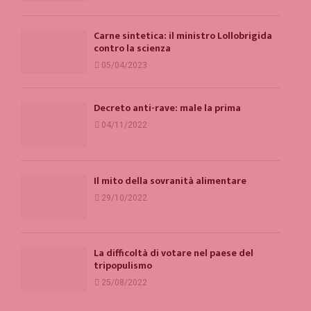
Carne sintetica: il ministro Lollobrigida
contro la scienza
05/04/2023
Decreto anti-rave: male la prima
04/11/2022
Il mito della sovranità alimentare
29/10/2022
La difficoltà di votare nel paese del
tripopulismo
25/08/2022