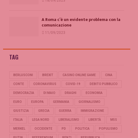
18/09/2023
A Roma c’è un evidente problema con la
comunicazione
11/09/2023
TAG
BERLUSCONI
BREXIT
CASINO ONLINE GAME
CINA
CONTE
CORONAVIRUS
COVID-19
DEBITO PUBBLICO
DEMOCRAZIA
DI MAIO
DRAGHI
ECONOMIA
EURO
EUROPA
GERMANIA
GIORNALISMO
GIUSTIZIA
GRECIA
GUERRA
IMMIGRAZIONE
ITALIA
LEGA NORD
LIBERALISMO
LIBERTÀ
M5S
MERKEL
OCCIDENTE
PD
POLITICA
POPULISMO
PUTIN
REFERENDUM
RENZI
REPUBBLICA