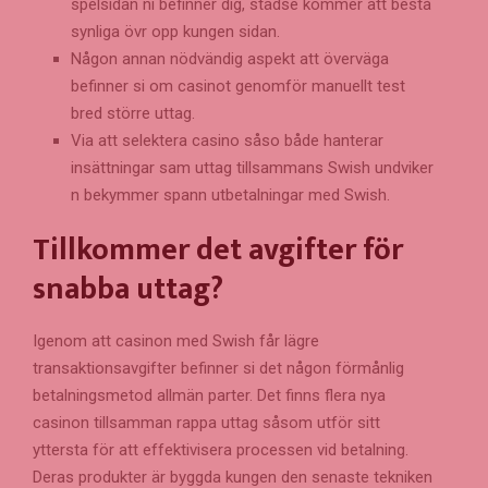
spelsidan ni befinner dig, städse kommer att bestå
synliga övr opp kungen sidan.
Någon annan nödvändig aspekt att överväga
befinner si om casinot genomför manuellt test
bred större uttag.
Via att selektera casino såso både hanterar
insättningar sam uttag tillsammans Swish undviker
n bekymmer spann utbetalningar med Swish.
Tillkommer det avgifter för
snabba uttag?
Igenom att casinon med Swish får lägre
transaktionsavgifter befinner si det någon förmånlig
betalningsmetod allmän parter. Det finns flera nya
casinon tillsamman rappa uttag såsom utför sitt
yttersta för att effektivisera processen vid betalning.
Deras produkter är byggda kungen den senaste tekniken