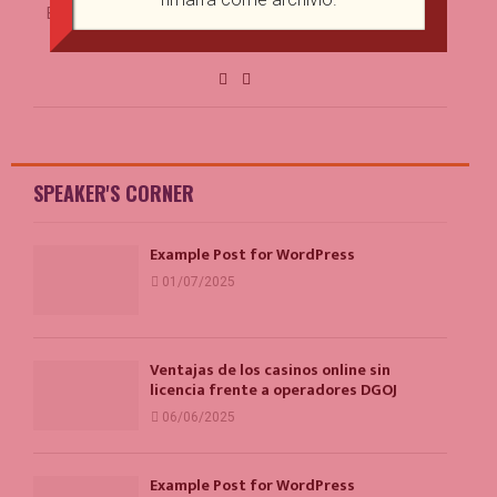
Booth School of Business. I'm also an adjunct scholar of
the Cato Institute.
SPEAKER'S CORNER
Example Post for WordPress
01/07/2025
Ventajas de los casinos online sin
licencia frente a operadores DGOJ
06/06/2025
Example Post for WordPress