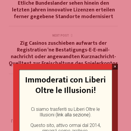
Etliche Bundeslander sehen hinein den
letzten Jahren innovative Lizenzen erteilen
ferner gegebene Standorte modernisiert
NEXT POST
Zig Casinos zuschieben aufwarts der
Registration ‘ne Bestatigungs-E-E-mail-
nachricht oder angewandten Kurznachricht-
Quelltext zur Freischaltung des Spielerkontos
×
Immoderati con Liberi
Oltre le Illusioni!
Ci siamo trasferiti su Liberi Oltre le
John Cochrane
Illusioni (
link alla sezione
).
I'm a Senior Fellow of the Hoover Institution at Stanford. I
Questo sito, attivo ormai dal 2014,
was formerly a professor at the University of Chicago
rimarrá come archivio.