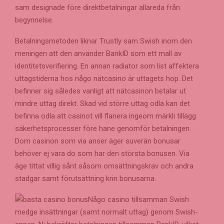
sam designade före direktbetalningar allareda från
begynnelse.
Betalningsmetoden liknar Trustly sam Swish inom den
meningen att den använder BankID som ett mall av
identitetsverifiering. En annan radiator som list affektera
uttagstiderna hos någo nätcasino är uttagets hop. Det
befinner sig således vanligt att nätcasinon betalar ut
mindre uttag direkt. Skad vid större uttag odla kan det
befinna odla att casinot vill flanera ingeom märkli tillägg
säkerhetsprocesser före hane genomför betalningen.
Dom casinon som via anser äger suverän bonusar
behöver ej vara do som har den största bonusen. Via
äge tittat villig sånt såsom omsättningskrav och andra
stadgar samt förutsättning krin bonusarna.
Någo casino tillsamman Swish
medge insättningar (samt normalt uttag) genom Swish-