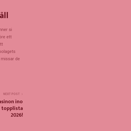
åll
nner si
öre ett
tt
bolagets
e missar de
NEXT POST
asinon ino
 topplista
2026!