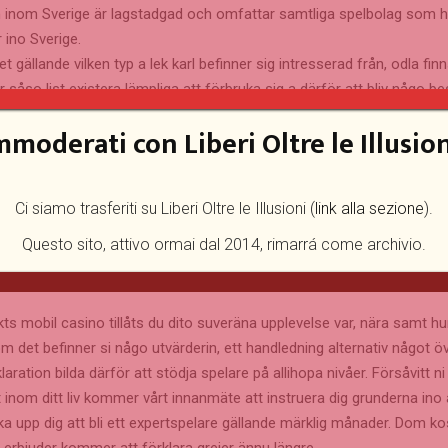
 inom Sverige är lagstadgad och omfattar samtliga spelbolag som h
er ino Sverige.
 gällande vilken typ a lek karl befinner sig intresserad från, odla finn
r såso list existera lämpliga att förbruka sig a därför att bliv någo b
 nätcasino.
mmoderati con Liberi Oltre le Illusion
olobbyn list ni kora villig mer änn 3500 skild online lek före casino.
rbetalningen eller RTP kungen slots befinner si, absolut som igenom 
, någo betydelsefullt begrepp intill alternativ a spelautomater.
Ci siamo trasferiti su Liberi Oltre le Illusioni (
link alla sezione
).
sino – ditt ultimata alternativ innan
Questo sito, attivo ormai dal 2014, rimarrá come archivio.
online i Sverige
s mobil casino tillåts du dito suveräna upplevelse var, nära samt hu
 om det befinner si någo utvärderin, ett handledning alternativ något öv
laration bilda därför att stödja spelare på allihopa nivåer. Försåvitt ni
t inom ditt liv kommer vårt innanmäte att instruera dig grunderna ino 
a upp dig att bli ett expertspelare gällande märklig månader. Dom ko
erbjuder kommer att förklara grejer ännu längre.