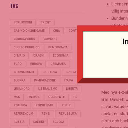
Licensen
TAG
villig int
Bundenhet
BERLUSCONI
BREXIT
strategie
CASINO ONLINE GAME
CINA
CONTE
gällande
I
Ino casin
CORONAVIRUS
COVID-19
Vinståte
DEBITO PUBBLICO
DEMOCRAZIA
äge nämnt
DI MAIO
DRAGHI
ECONOMIA
Otto Ca
EURO
EUROPA
GERMANIA
GIORNALISMO
GIUSTIZIA
GRECIA
casino 
GUERRA
IMMIGRAZIONE
ITALIA
LEGA NORD
LIBERALISMO
LIBERTÀ
Med nya expekt
M5S
MERKEL
OCCIDENTE
PD
lirar. Oavsett
POLITICA
POPULISMO
PUTIN
si vårt varudek
spelat en slot
REFERENDUM
RENZI
REPUBBLICA
slots och back
RUSSIA
SALVINI
SCUOLA
slotdemos via 