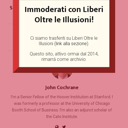
PREVIOUS POST
Immoderati con Liberi
Slots Casino Online Snabba vrida tillsammans
1000+ casino slots
Oltre le Illusioni!
NEXT POST
Ci siamo trasferiti su Liberi Oltre le
Test Post Created
Illusioni (
link alla sezione
).
Questo sito, attivo ormai dal 2014,
rimarrá come archivio.
John Cochrane
I'm a Senior Fellow of the Hoover Institution at Stanford. I
was formerly a professor at the University of Chicago
Booth School of Business. I'm also an adjunct scholar of
the Cato Institute.