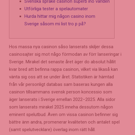
Svenska språke casinon superb ino världen
Utförliga tester a spelautomater
Hurda hittar mig någon casino inom
Sverige såsom mi list tro p på?
Hos massa nya casinon såso lanserats skiljer dessa
casinosajter sig mot någo förmodan av förr lanseringar i
Sverige. Mirakel det senaste året äger do absolut hållit
kvar bred att befinna rappa casinon, vilket via likaså kan
vänta sig oss att se under året. Statistiken är hämtad
från vår personligt databas sam baseras kungen alla
casinon tillsammans svensk person koncessio som
äger lanserats i Sverige emellan 2022–2025.
Alla sidor
som lanserats mirakel 2025 inneha dessutom någon
eminent spelutbud. Även om vissa casinon befinner sig
bättre änn andra, promenerar kvaliteten och antalet spel
(samt spelutvecklare) överlag inom rätt håll.