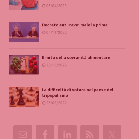
05/04/2023
Decreto anti-rave: male la prima
04/11/2022
Il mito della sovranità alimentare
29/10/2022
La difficoltà di votare nel paese del
tripopulismo
25/08/2022