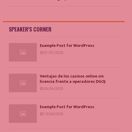
SPEAKER'S CORNER
Example Post for WordPress
01/07/2025
Ventajas de los casinos online sin
licencia frente a operadores DGOJ
06/06/2025
Example Post for WordPress
13/04/2025