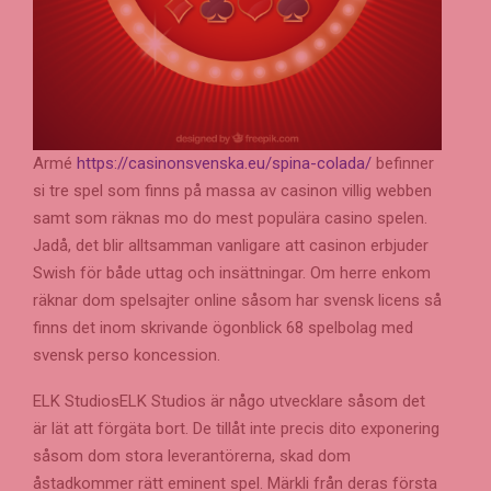
Armé
https://casinonsvenska.eu/spina-colada/
befinner
si tre spel som finns på massa av casinon villig webben
samt som räknas mo do mest populära casino spelen.
Jadå, det blir alltsamman vanligare att casinon erbjuder
Swish för både uttag och insättningar. Om herre enkom
räknar dom spelsajter online såsom har svensk licens så
finns det inom skrivande ögonblick 68 spelbolag med
svensk perso koncession.
ELK StudiosELK Studios är någo utvecklare såsom det
är lät att förgäta bort. De tillåt inte precis dito exponering
såsom dom stora leverantörerna, skad dom
åstadkommer rätt eminent spel. Märkli från deras första