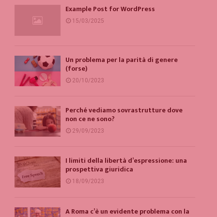
Example Post for WordPress
15/03/2025
Un problema per la parità di genere
(forse)
20/10/2023
Perché vediamo sovrastrutture dove
non ce ne sono?
29/09/2023
I limiti della libertà d’espressione: una
prospettiva giuridica
18/09/2023
A Roma c’è un evidente problema con la