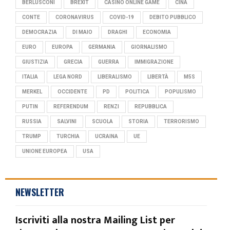
BERLUSCONI
BREXIT
CASINO ONLINE GAME
CINA
CONTE
CORONAVIRUS
COVID-19
DEBITO PUBBLICO
DEMOCRAZIA
DI MAIO
DRAGHI
ECONOMIA
EURO
EUROPA
GERMANIA
GIORNALISMO
GIUSTIZIA
GRECIA
GUERRA
IMMIGRAZIONE
ITALIA
LEGA NORD
LIBERALISMO
LIBERTÀ
M5S
MERKEL
OCCIDENTE
PD
POLITICA
POPULISMO
PUTIN
REFERENDUM
RENZI
REPUBBLICA
RUSSIA
SALVINI
SCUOLA
STORIA
TERRORISMO
TRUMP
TURCHIA
UCRAINA
UE
UNIONE EUROPEA
USA
NEWSLETTER
Iscriviti alla nostra Mailing List per