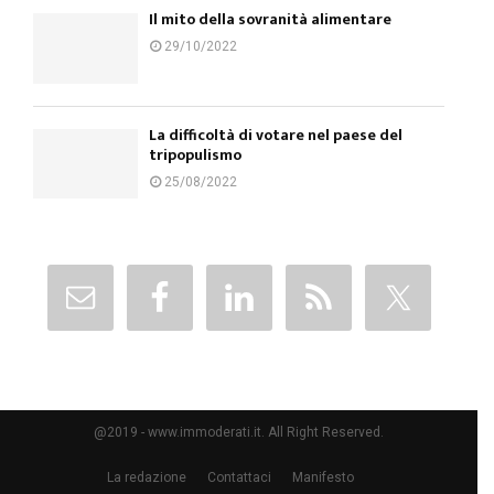
Il mito della sovranità alimentare
29/10/2022
La difficoltà di votare nel paese del
tripopulismo
25/08/2022
@2019 - www.immoderati.it. All Right Reserved.
La redazione
Contattaci
Manifesto