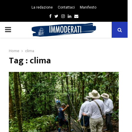
La redazione
Contattaci
Manifesto
Facebook
Twitter
Instagram
Linkedin
Email
PRIMARY
MENU
Home
clima
Tag : clima