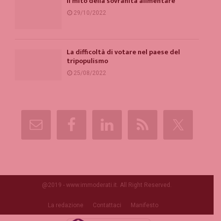
Il mito della sovranità alimentare
29/10/2022
La difficoltà di votare nel paese del
tripopulismo
25/08/2022
@2019 - www.immoderati.it. All Right Reserved.
La redazione
Contattaci
Manifesto