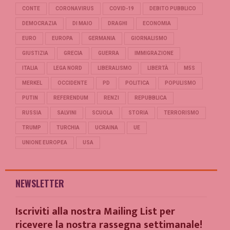
CONTE
CORONAVIRUS
COVID-19
DEBITO PUBBLICO
DEMOCRAZIA
DI MAIO
DRAGHI
ECONOMIA
EURO
EUROPA
GERMANIA
GIORNALISMO
GIUSTIZIA
GRECIA
GUERRA
IMMIGRAZIONE
ITALIA
LEGA NORD
LIBERALISMO
LIBERTÀ
M5S
MERKEL
OCCIDENTE
PD
POLITICA
POPULISMO
PUTIN
REFERENDUM
RENZI
REPUBBLICA
RUSSIA
SALVINI
SCUOLA
STORIA
TERRORISMO
TRUMP
TURCHIA
UCRAINA
UE
UNIONE EUROPEA
USA
NEWSLETTER
Iscriviti alla nostra Mailing List per
ricevere la nostra rassegna settimanale!