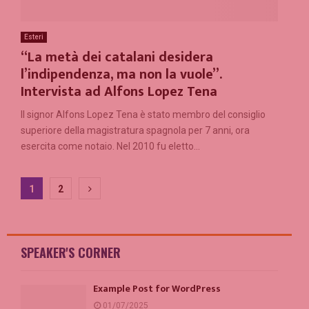
Esteri
“La metà dei catalani desidera
l’indipendenza, ma non la vuole”.
Intervista ad Alfons Lopez Tena
Il signor Alfons Lopez Tena è stato membro del consiglio
superiore della magistratura spagnola per 7 anni, ora
esercita come notaio. Nel 2010 fu eletto...
Paginazione
1
2
degli
articoli
SPEAKER'S CORNER
Example Post for WordPress
01/07/2025