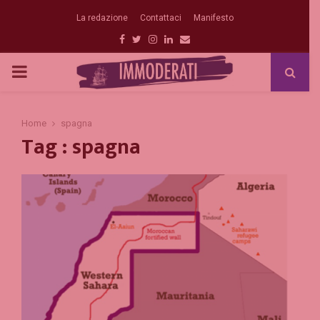
La redazione
Contattaci
Manifesto
Facebook
Twitter
Instagram
Linkedin
Email
PRIMARY
MENU
Home
spagna
Tag : spagna