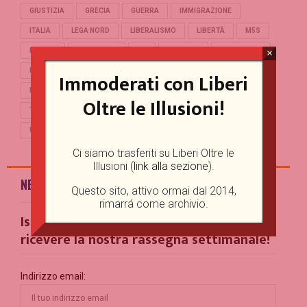
GIUSTIZIA
GRECIA
GUERRA
IMMIGRAZIONE
ITALIA
LEGA NORD
LIBERALISMO
LIBERTÀ
M5S
MERKEL
OCCIDENTE
PD
POLITICA
POPULISMO
×
PUTIN
REFERENDUM
RENZI
REPUBBLICA
Immoderati con Liberi
RUSSIA
SALVINI
SCUOLA
STORIA
TERRORISMO
Oltre le Illusioni!
TRUMP
TURCHIA
UCRAINA
UE
UNIONE EUROPEA
USA
Ci siamo trasferiti su Liberi Oltre le
Illusioni (
link alla sezione
).
NEWSLETTER
Questo sito, attivo ormai dal 2014,
rimarrá come archivio.
Iscriviti alla nostra Mailing List per
ricevere la nostra rassegna settimanale!
Indirizzo email: