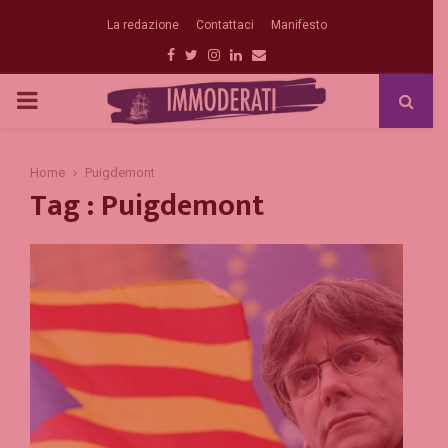
La redazione
Contattaci
Manifesto
Facebook
Twitter
Instagram
Linkedin
Email
PRIMARY
MENU
Home
Puigdemont
Tag : Puigdemont