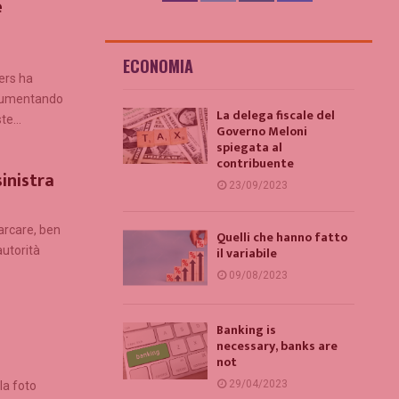
e
ECONOMIA
ers ha
ocumentando
La delega fiscale del
te...
Governo Meloni
spiegata al
contribuente
inistra
23/09/2023
arcare, ben
Quelli che hanno fatto
autorità
il variabile
09/08/2023
Banking is
necessary, banks are
not
29/04/2023
la foto