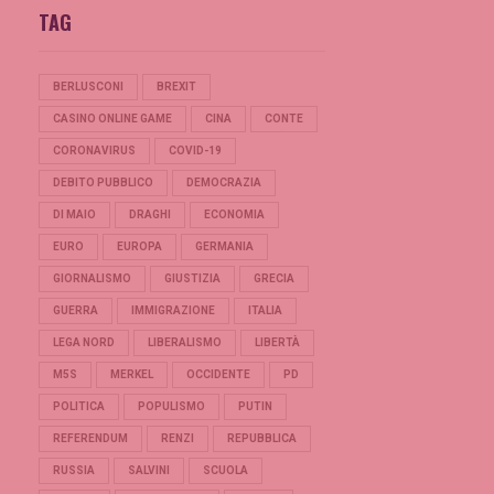
TAG
BERLUSCONI
BREXIT
CASINO ONLINE GAME
CINA
CONTE
CORONAVIRUS
COVID-19
DEBITO PUBBLICO
DEMOCRAZIA
DI MAIO
DRAGHI
ECONOMIA
EURO
EUROPA
GERMANIA
GIORNALISMO
GIUSTIZIA
GRECIA
GUERRA
IMMIGRAZIONE
ITALIA
LEGA NORD
LIBERALISMO
LIBERTÀ
M5S
MERKEL
OCCIDENTE
PD
POLITICA
POPULISMO
PUTIN
REFERENDUM
RENZI
REPUBBLICA
RUSSIA
SALVINI
SCUOLA