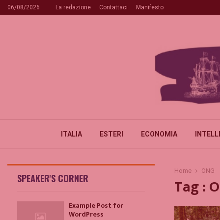
06/08/2026
La redazione
Contattaci
Manifesto
ITALIA
ESTERI
ECONOMIA
INTELL
Home
ONG
SPEAKER'S CORNER
Tag : 
Example Post for
WordPress