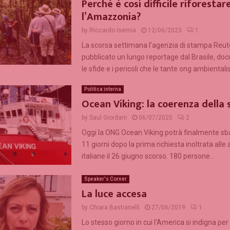
Perché è così difficile riforestar
l’Amazzonia?
by
Riccardo Isernia
12/06/2023
1
La scorsa settimana l’agenzia di stampa Reut
pubblicato un lungo reportage dal Brasile, d
le sfide e i pericoli che le tante ong ambientalis
Politica interna
Ocean Viking: la coerenza della s
by
Saul Giordani
06/07/2020
2
Oggi la ONG Ocean Viking potrà finalmente sb
11 giorni dopo la prima richiesta inoltrata alle 
italiane il 26 giugno scorso. 180 persone...
Speaker's Corner
La luce accesa
by
Chiara Bastianelli
27/06/2019
1
Lo stesso giorno in cui l’America si indigna per 