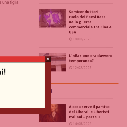
e una figlia
Semiconduttori: il
ruolo dei Paesi Bassi
nella guerra
commerciale tra Cina e
USA
18/03/2023
L’inflazione era davvero
×
temporanea?
i!
12/02/2023
ITALIA
A cosa serve il partito
del Liberali e Liberisti
Italiani – parte II
14/05/2023