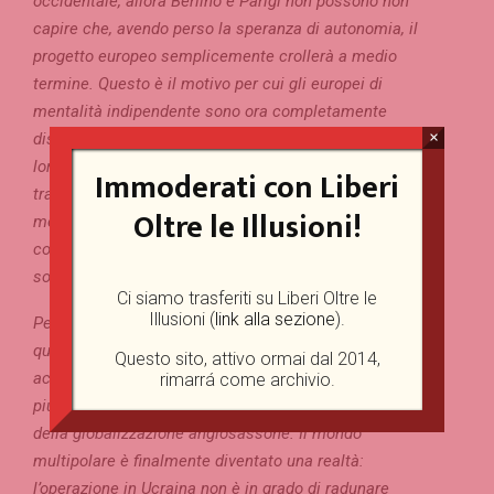
occidentale, allora Berlino e Parigi non possono non
capire che, avendo perso la speranza di autonomia, il
progetto europeo semplicemente crollerà a medio
termine. Questo è il motivo per cui gli europei di
mentalità indipendente sono ora completamente
×
disinteressati a costruire una nuova cortina di ferro ai
loro confini orientali – rendendosi conto che si
Immoderati con Liberi
trasformerà in un recinto per l’Europa. Il cui secolo (o
Oltre le Illusioni!
meglio mezzo millennio) di leadership globale è
comunque finito – ma varie opzioni per il suo futuro
sono ancora possibili.
Ci siamo trasferiti su Liberi Oltre le
Illusioni (
link alla sezione
).
Perché la costruzione di un nuovo ordine mondiale – e
questa è la terza dimensione degli eventi attuali – sta
Questo sito, attivo ormai dal 2014,
accelerando, e i suoi contorni stanno diventando sempre
rimarrá come archivio.
più chiaramente visibili attraverso il velo tentacolare
della globalizzazione anglosassone. Il mondo
multipolare è finalmente diventato una realtà:
l’operazione in Ucraina non è in grado di radunare