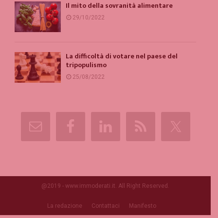
Il mito della sovranità alimentare
29/10/2022
La difficoltà di votare nel paese del
tripopulismo
25/08/2022
@2019 - www.immoderati.it. All Right Reserved.
La redazione
Contattaci
Manifesto