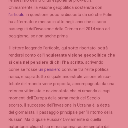
l’ennesimo delirio di un esponente pro-Putin.
Chiaramente, la visione geopolitica sostenuta con
l’articolo
in questione poco si discosta da ciò che Putin
ha affermato e messo in atto negli anni che si sono
susseguiti dall’invasione della Crimea nel 2014 sino ad
oggigiorno, se non anche prima.
Il lettore leggendo l’articolo, qui sotto riportato, potrà
rendersi conto dell’
inquietante visione geopolitica che
si cela nel pensiero di chi l’ha scritto
, scrivendo
come se fosse
un pensiero
comune tra l’élite politica
russa, e soprattutto di quale ancestrale visione etnica-
tribale del mondo viene proposta, accompagnata da una
retorica vittimista e nazionalista che ci rimanda ai cupi
momenti dell’Europa della prima metà del Secolo
scorso. Il successo dell’invasione in Ucraina è, a detta
del giornalista, il passaggio principale per “il ritorno della
Russia”. Ma di quale Russia? Ovviamente di quella
autoritaria, oligarchica e reazionaria rappresentata dal