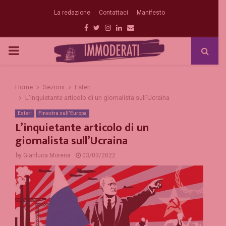
La redazione
Contattaci
Manifesto
Facebook
Twitter
Instagram
Linkedin
Email
PRIMARY
MENU
Home
Sezioni
Esteri
L’inquietante articolo di un giornalista sull’Ucraina
Esteri
Finestra sull'Europa
L’inquietante articolo di un
giornalista sull’Ucraina
by
Gianluca Morena
03/03/2022