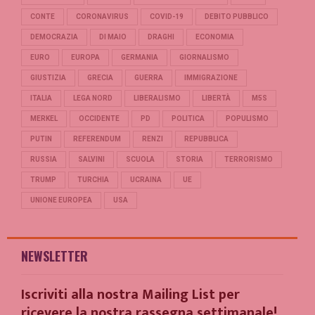
CONTE
CORONAVIRUS
COVID-19
DEBITO PUBBLICO
DEMOCRAZIA
DI MAIO
DRAGHI
ECONOMIA
EURO
EUROPA
GERMANIA
GIORNALISMO
GIUSTIZIA
GRECIA
GUERRA
IMMIGRAZIONE
ITALIA
LEGA NORD
LIBERALISMO
LIBERTÀ
M5S
MERKEL
OCCIDENTE
PD
POLITICA
POPULISMO
PUTIN
REFERENDUM
RENZI
REPUBBLICA
RUSSIA
SALVINI
SCUOLA
STORIA
TERRORISMO
TRUMP
TURCHIA
UCRAINA
UE
UNIONE EUROPEA
USA
NEWSLETTER
Iscriviti alla nostra Mailing List per
ricevere la nostra rassegna settimanale!