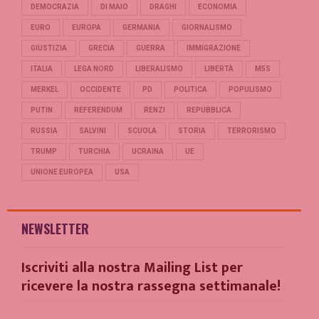
DEMOCRAZIA
DI MAIO
DRAGHI
ECONOMIA
EURO
EUROPA
GERMANIA
GIORNALISMO
GIUSTIZIA
GRECIA
GUERRA
IMMIGRAZIONE
ITALIA
LEGA NORD
LIBERALISMO
LIBERTÀ
M5S
MERKEL
OCCIDENTE
PD
POLITICA
POPULISMO
PUTIN
REFERENDUM
RENZI
REPUBBLICA
RUSSIA
SALVINI
SCUOLA
STORIA
TERRORISMO
TRUMP
TURCHIA
UCRAINA
UE
UNIONE EUROPEA
USA
NEWSLETTER
Iscriviti alla nostra Mailing List per
ricevere la nostra rassegna settimanale!