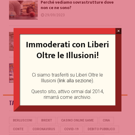
Perché vediamo sovrastrutture dove
non ce ne sono?
29/09/2023
×
I limiti della libertà d’espressione: una
prospettiva giuridica
Immoderati con Liberi
18/09/2023
Oltre le Illusioni!
A Roma c’è un evidente problema con la
comunicazione
Ci siamo trasferiti su Liberi Oltre le
11/09/2023
Illusioni (
link alla sezione
).
Questo sito, attivo ormai dal 2014,
rimarrá come archivio.
TAG
BERLUSCONI
BREXIT
CASINO ONLINE GAME
CINA
CONTE
CORONAVIRUS
COVID-19
DEBITO PUBBLICO