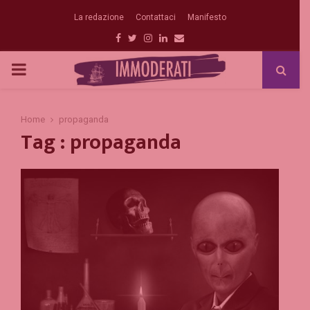
La redazione
Contattaci
Manifesto
Facebook
Twitter
Instagram
Linkedin
Email
PRIMARY
MENU
Home
propaganda
Tag : propaganda