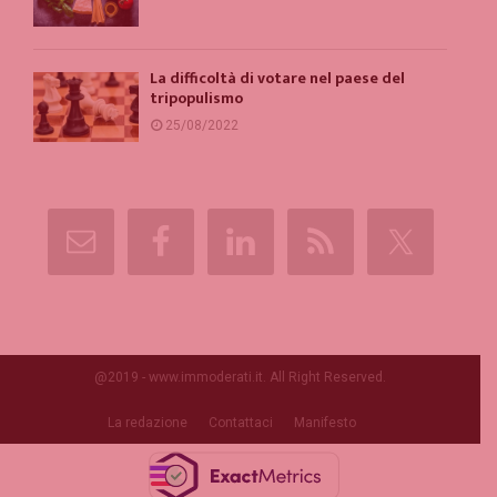
La difficoltà di votare nel paese del
tripopulismo
25/08/2022
@2019 - www.immoderati.it. All Right Reserved.
La redazione
Contattaci
Manifesto