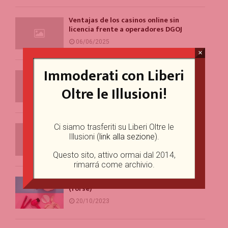
Ventajas de los casinos online sin
licencia frente a operadores DGOJ
06/06/2025
×
Immoderati con Liberi
Example Post for WordPress
13/04/2025
Oltre le Illusioni!
Example Post for WordPress
Ci siamo trasferiti su Liberi Oltre le
Illusioni (
link alla sezione
).
15/03/2025
Questo sito, attivo ormai dal 2014,
rimarrá come archivio.
Un problema per la parità di genere
(forse)
20/10/2023