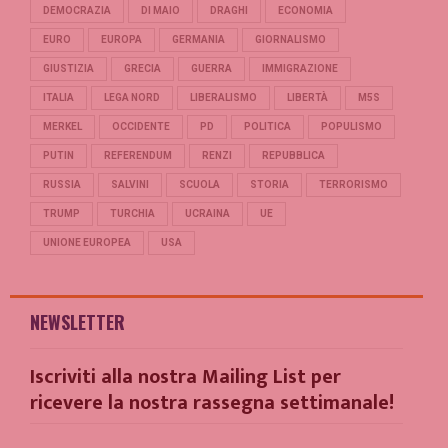
DEMOCRAZIA
DI MAIO
DRAGHI
ECONOMIA
EURO
EUROPA
GERMANIA
GIORNALISMO
GIUSTIZIA
GRECIA
GUERRA
IMMIGRAZIONE
ITALIA
LEGA NORD
LIBERALISMO
LIBERTÀ
M5S
MERKEL
OCCIDENTE
PD
POLITICA
POPULISMO
PUTIN
REFERENDUM
RENZI
REPUBBLICA
RUSSIA
SALVINI
SCUOLA
STORIA
TERRORISMO
TRUMP
TURCHIA
UCRAINA
UE
UNIONE EUROPEA
USA
NEWSLETTER
Iscriviti alla nostra Mailing List per
ricevere la nostra rassegna settimanale!