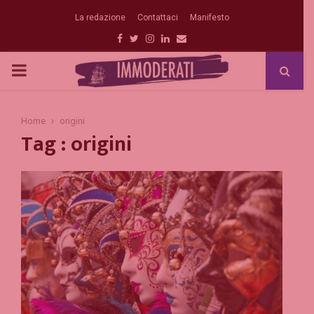
La redazione
Contattaci
Manifesto
Facebook
Twitter
Instagram
Linkedin
Email
PRIMARY
MENU
Home
origini
Tag : origini