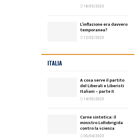
18/03/2023
L’inflazione era davvero
temporanea?
12/02/2023
ITALIA
A cosa serve il partito
del Liberali e Liberisti
Italiani – parte II
14/05/2023
Carne sintetica: il
ministro Lollobrigida
contro la scienza
05/04/2023