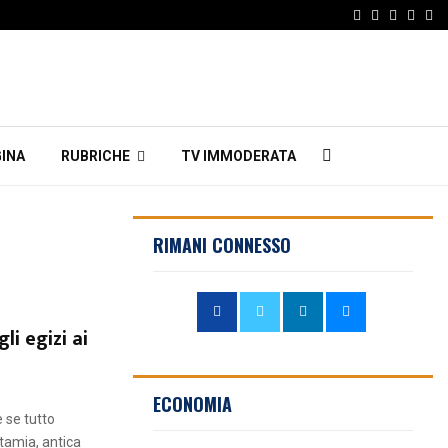
Facebook
Twitter
Instagr
Linke
Em
INA
RUBRICHE
TV IMMODERATA
RIMANI CONNESSO
li egizi ai
ECONOMIA
e se tutto
tamia, antica