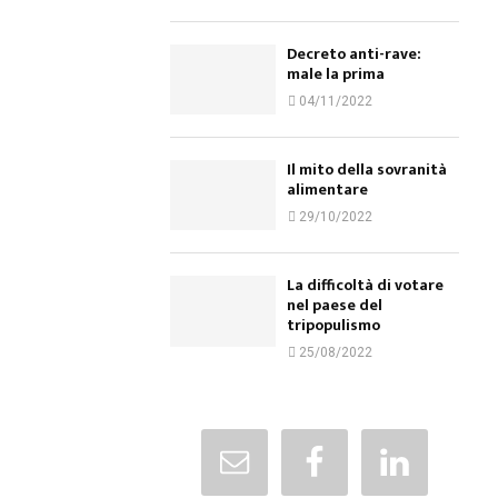
Decreto anti-rave:
male la prima
04/11/2022
Il mito della sovranità
alimentare
29/10/2022
La difficoltà di votare
nel paese del
tripopulismo
25/08/2022