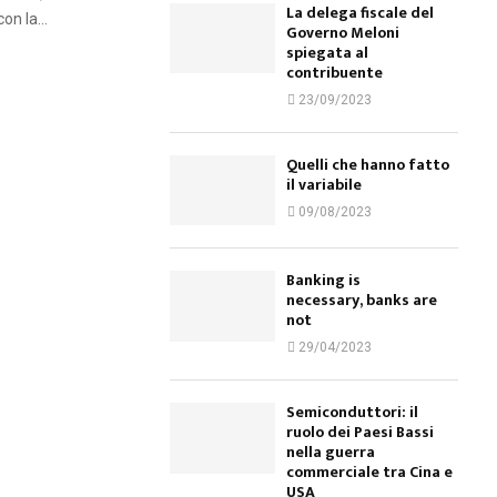
La delega fiscale del
n la...
Governo Meloni
spiegata al
contribuente
23/09/2023
Quelli che hanno fatto
il variabile
09/08/2023
Banking is
necessary, banks are
not
29/04/2023
Semiconduttori: il
ruolo dei Paesi Bassi
nella guerra
commerciale tra Cina e
USA