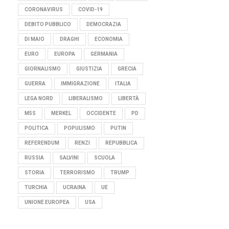
CORONAVIRUS
COVID-19
DEBITO PUBBLICO
DEMOCRAZIA
DI MAIO
DRAGHI
ECONOMIA
EURO
EUROPA
GERMANIA
GIORNALISMO
GIUSTIZIA
GRECIA
GUERRA
IMMIGRAZIONE
ITALIA
LEGA NORD
LIBERALISMO
LIBERTÀ
M5S
MERKEL
OCCIDENTE
PD
POLITICA
POPULISMO
PUTIN
REFERENDUM
RENZI
REPUBBLICA
RUSSIA
SALVINI
SCUOLA
STORIA
TERRORISMO
TRUMP
TURCHIA
UCRAINA
UE
UNIONE EUROPEA
USA