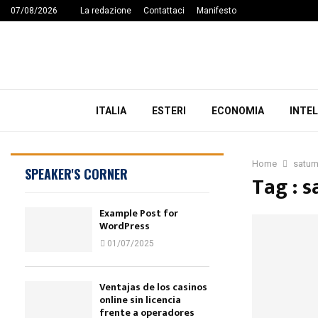
07/08/2026
La redazione
Contattaci
Manifesto
ITALIA
ESTERI
ECONOMIA
INTEL
Home
saturn
SPEAKER'S CORNER
Tag : s
Example Post for
WordPress
01/07/2025
Ventajas de los casinos
online sin licencia
frente a operadores