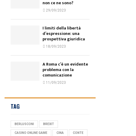
non ce ne sono?
29/09/2023
I limiti della libertà
d’espressione: una
prospettiva giuridica
18/09/2023
A Roma c’è un evidente
problema con la
comunicazione
11/09/2023
TAG
BERLUSCONI
BREXIT
CASINO ONLINE GAME
CINA
CONTE