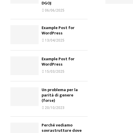
DGOJ
06/06/2025
Example Post for
WordPress
13/04/2025
Example Post for
WordPress
15/03/2025
Un problema per la
parità di genere
(forse)
20/10/2023
Perché vediamo
sovrastrutture dove