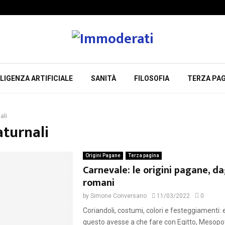
LIGENZA ARTIFICIALE
SANITÀ
FILOSOFIA
TERZA PAG
ali
aturnali
Origini Pagane
Terza pagina
Carnevale: le origini pagane, dag
romani
by
Simone Conversano
11/03/2022
0
Coriandoli, costumi, colori e festeggiamenti: 
questo avesse a che fare con Egitto, Mesopo