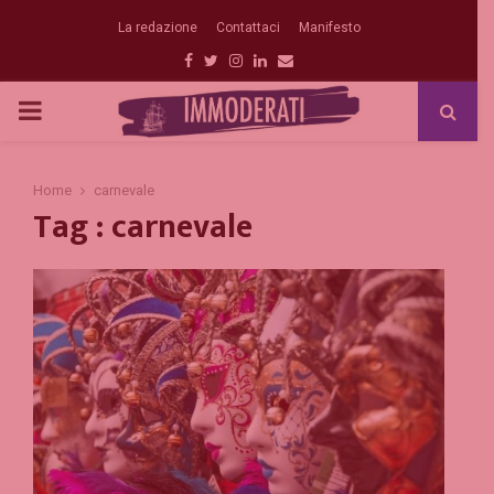
La redazione
Contattaci
Manifesto
Facebook
Twitter
Instagram
Linkedin
Email
PRIMARY
MENU
Home
carnevale
Tag : carnevale