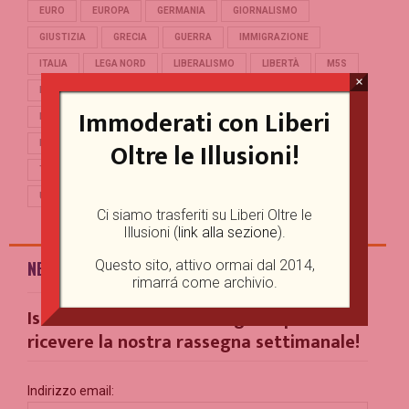
EURO
EUROPA
GERMANIA
GIORNALISMO
GIUSTIZIA
GRECIA
GUERRA
IMMIGRAZIONE
ITALIA
LEGA NORD
LIBERALISMO
LIBERTÀ
M5S
×
MERKEL
OCCIDENTE
PD
POLITICA
POPULISMO
Immoderati con Liberi
PUTIN
REFERENDUM
RENZI
REPUBBLICA
Oltre le Illusioni!
RUSSIA
SALVINI
SCUOLA
STORIA
TERRORISMO
TRUMP
TURCHIA
UCRAINA
UE
UNIONE EUROPEA
USA
Ci siamo trasferiti su Liberi Oltre le
Illusioni (
link alla sezione
).
Questo sito, attivo ormai dal 2014,
NEWSLETTER
rimarrá come archivio.
Iscriviti alla nostra Mailing List per
ricevere la nostra rassegna settimanale!
Indirizzo email: