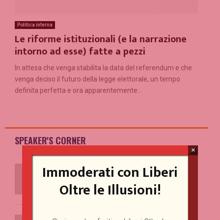
Politica interna
Le riforme istituzionali (e la narrazione
intorno ad esse) fatte a pezzi
In attesa che venga stabilita la data del referendum e che
venga deciso il futuro della legge elettorale, un tempo
definita perfetta e ora apparentemente...
SPEAKER'S CORNER
×
Example Post for WordPress
Immoderati con Liberi
01/07/2025
Oltre le Illusioni!
Ventajas de los casinos online sin