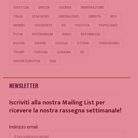
GIUSTIZIA
GRECIA
GUERRA
IMMIGRAZIONE
ITALIA
LEGA NORD
LIBERALISMO
LIBERTÀ
M5S
MERKEL
OCCIDENTE
PD
POLITICA
POPULISMO
PUTIN
REFERENDUM
RENZI
REPUBBLICA
RUSSIA
SALVINI
SCUOLA
STORIA
TERRORISMO
TRUMP
TURCHIA
UCRAINA
UE
UNIONE EUROPEA
USA
NEWSLETTER
Iscriviti alla nostra Mailing List per
ricevere la nostra rassegna settimanale!
Indirizzo email: