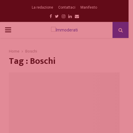
La redazione
Contattaci
Manifesto
Facebook
Twitter
Instagram
Linkedin
Email
PRIMARY
MENU
Home
Boschi
Tag : Boschi