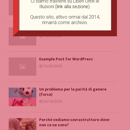
Ci siamo trasferiti su Liberi Oltre le
licencia frente a operadores DGOJ
Illusioni (
link alla sezione
).
06/06/2025
Questo sito, attivo ormai dal 2014,
rimarrá come archivio.
Example Post for WordPress
13/04/2025
Example Post for WordPress
15/03/2025
Un problema per la parità di genere
(forse)
20/10/2023
Perché vediamo sovrastrutture dove
non ce ne sono?