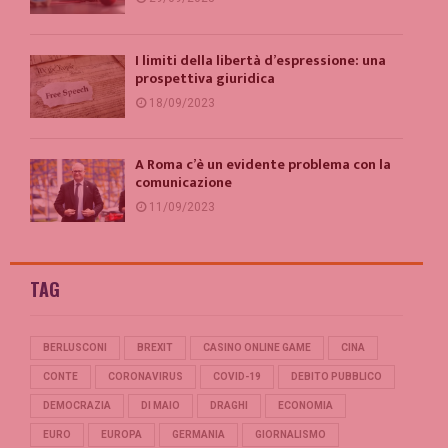
I limiti della libertà d’espressione: una
prospettiva giuridica
18/09/2023
A Roma c’è un evidente problema con la
comunicazione
11/09/2023
TAG
BERLUSCONI
BREXIT
CASINO ONLINE GAME
CINA
CONTE
CORONAVIRUS
COVID-19
DEBITO PUBBLICO
DEMOCRAZIA
DI MAIO
DRAGHI
ECONOMIA
EURO
EUROPA
GERMANIA
GIORNALISMO