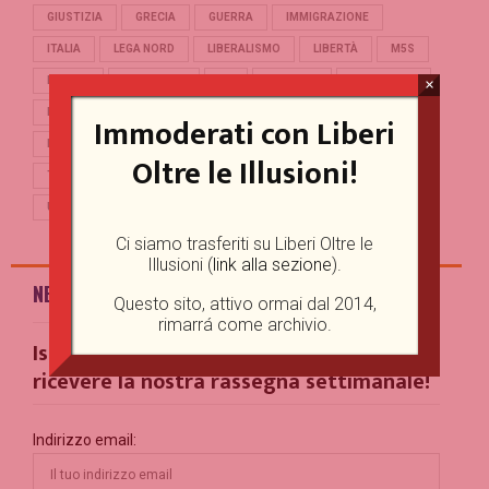
GIUSTIZIA
GRECIA
GUERRA
IMMIGRAZIONE
ITALIA
LEGA NORD
LIBERALISMO
LIBERTÀ
M5S
MERKEL
OCCIDENTE
PD
POLITICA
POPULISMO
×
PUTIN
REFERENDUM
RENZI
REPUBBLICA
Immoderati con Liberi
RUSSIA
SALVINI
SCUOLA
STORIA
TERRORISMO
Oltre le Illusioni!
TRUMP
TURCHIA
UCRAINA
UE
UNIONE EUROPEA
USA
Ci siamo trasferiti su Liberi Oltre le
Illusioni (
link alla sezione
).
NEWSLETTER
Questo sito, attivo ormai dal 2014,
rimarrá come archivio.
Iscriviti alla nostra Mailing List per
ricevere la nostra rassegna settimanale!
Indirizzo email: