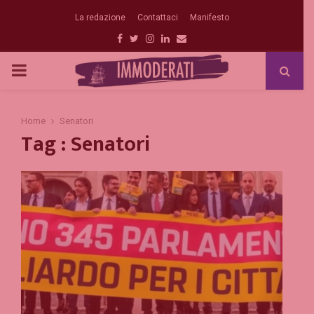
La redazione
Contattaci
Manifesto
Facebook
Twitter
Instagram
Linkedin
Email
PRIMARY
MENU
Home
Senatori
Tag : Senatori