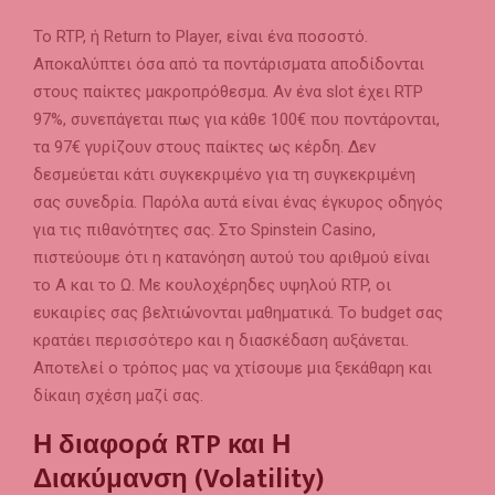
Το RTP, ή Return to Player, είναι ένα ποσοστό.
Αποκαλύπτει όσα από τα ποντάρισματα αποδίδονται
στους παίκτες μακροπρόθεσμα. Αν ένα slot έχει RTP
97%, συνεπάγεται πως για κάθε 100€ που ποντάρονται,
τα 97€ γυρίζουν στους παίκτες ως κέρδη. Δεν
δεσμεύεται κάτι συγκεκριμένο για τη συγκεκριμένη
σας συνεδρία. Παρόλα αυτά είναι ένας έγκυρος οδηγός
για τις πιθανότητες σας. Στο Spinstein Casino,
πιστεύουμε ότι η κατανόηση αυτού του αριθμού είναι
το Α και το Ω. Με κουλοχέρηδες υψηλού RTP, οι
ευκαιρίες σας βελτιώνονται μαθηματικά. Το budget σας
κρατάει περισσότερο και η διασκέδαση αυξάνεται.
Αποτελεί ο τρόπος μας να χτίσουμε μια ξεκάθαρη και
δίκαιη σχέση μαζί σας.
Η διαφορά RTP και Η
Διακύμανση (Volatility)