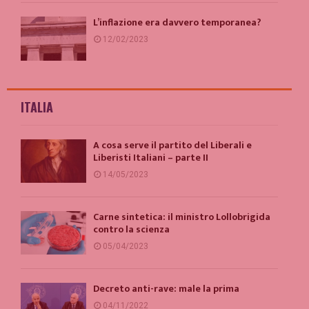
L’inflazione era davvero temporanea?
12/02/2023
ITALIA
A cosa serve il partito del Liberali e
Liberisti Italiani – parte II
14/05/2023
Carne sintetica: il ministro Lollobrigida
contro la scienza
05/04/2023
Decreto anti-rave: male la prima
04/11/2022