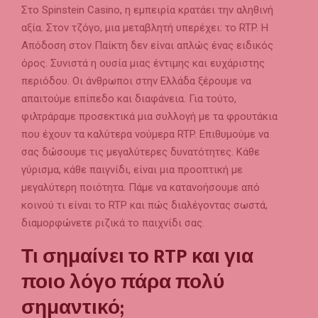
Στο Spinstein Casino, η εμπειρία κρατάει την αληθινή
αξία. Στον τζόγο, μια μεταβλητή υπερέχει: το RTP. Η
Απόδοση στον Παίκτη δεν είναι απλώς ένας ειδικός
όρος. Συνιστά η ουσία μιας έντιμης και ευχάριστης
περιόδου. Οι άνθρωποι στην Ελλάδα ξέρουμε να
απαιτούμε επίπεδο και διαφάνεια. Για τούτο,
φιλτράραμε προσεκτικά μια συλλογή με τα φρουτάκια
που έχουν τα καλύτερα νούμερα RTP. Επιθυμούμε να
σας δώσουμε τις μεγαλύτερες δυνατότητες. Κάθε
γύρισμα, κάθε παιγνίδι, είναι μια προοπτική με
μεγαλύτερη ποιότητα. Πάμε να κατανοήσουμε από
κοινού τι είναι το RTP και πώς διαλέγοντας σωστά,
διαμορφώνετε ριζικά το παιχνίδι σας.
Τι σημαίνει το RTP και για
ποιο λόγο πάρα πολύ
σημαντικό;