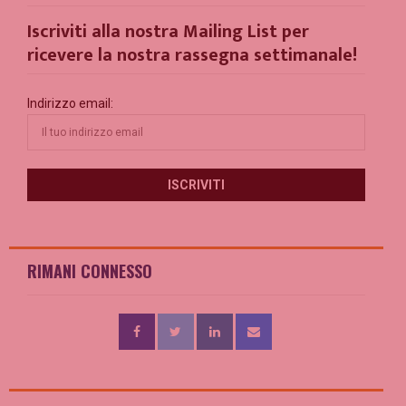
Iscriviti alla nostra Mailing List per
ricevere la nostra rassegna settimanale!
Indirizzo email:
RIMANI CONNESSO