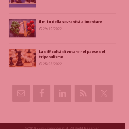
Il mito della sovranità alimentare
29/10/2022
La difficoltà di votare nel paese del
tripopulismo
25/08/2022
@2019 - www.immoderati.it. All Right Reserved.