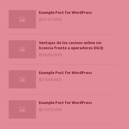
Example Post for WordPress
01/07/2025
Ventajas de los casinos online sin
licencia frente a operadores DGOJ
06/06/2025
Example Post for WordPress
13/04/2025
Example Post for WordPress
15/03/2025