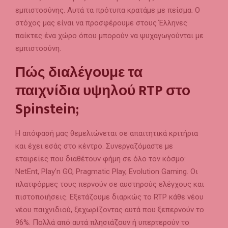
εμπιστοσύνης. Αυτά τα πρότυπα κρατάμε με πείσμα. Ο
στόχος μας είναι να προσφέρουμε στους Έλληνες
παίκτες ένα χώρο όπου μπορούν να ψυχαγωγούνται με
εμπιστοσύνη.
Πώς διαλέγουμε τα
παιχνίδια υψηλού RTP στο
Spinstein;
Η απόφασή μας θεμελιώνεται σε απαιτητικά κριτήρια
και έχει εσάς στο κέντρο. Συνεργαζόμαστε με
εταιρείες που διαθέτουν φήμη σε όλο τον κόσμο:
NetEnt, Play’n GO, Pragmatic Play, Evolution Gaming. Οι
πλατφόρμες τους περνούν σε αυστηρούς ελέγχους και
πιστοποιήσεις. Εξετάζουμε διαρκώς το RTP κάθε νέου
νέου παιχνιδιού, ξεχωρίζοντας αυτά που ξεπερνούν το
96%. Πολλά από αυτά πλησιάζουν ή υπερτερούν το