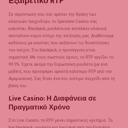
Εξαιρετικό RTP
Σε περίπτωση που σας αρέσει την δράση των
κλασικών παιχνιδιών, το Spinstein Casino σας
καλύπτει. Blackjack, ρουλέτα και επιπλέον κλασικά
αποτελούν κύριο στόχο της επιλογής μας. Διαθέτουμε
εκδόσεις με κανόνες που αυξάνουν τις δυνατότητες
του παίχτη. Στο blackjack, η προσέγγιση είναι
σημαντική. Με τους σωστούς όρους, το RTP αγγίζει το
99.5%. Έχετε ακόμα την Ευρωπαϊκή ρουλέτα (με ένα
μηδέν), που προσφέρει αρκετά καλύτερο RTP από την
Αμερικανική. Σας δίνει ένα πιο ισότιμο παιχνίδι από τη
βάση του.
Live Casino: Η Διαφάνεια σε
Πραγματικό Χρόνο
Στο Live Casino, το RTP μένει σημαντικός κριτήριο. Τα
live blackjack, ρουλέτα και baccarat από την Evolution