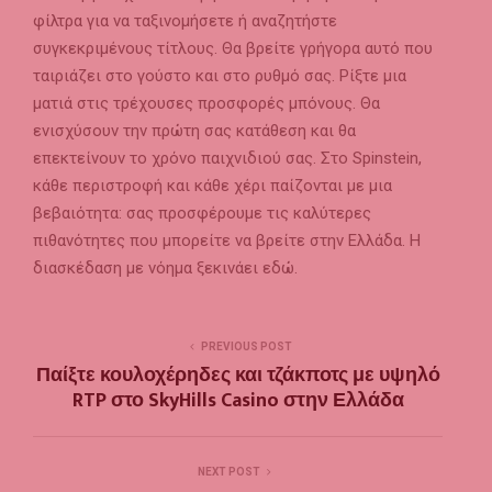
φίλτρα για να ταξινομήσετε ή αναζητήστε
συγκεκριμένους τίτλους. Θα βρείτε γρήγορα αυτό που
ταιριάζει στο γούστο και στο ρυθμό σας. Ρίξτε μια
ματιά στις τρέχουσες προσφορές μπόνους. Θα
ενισχύσουν την πρώτη σας κατάθεση και θα
επεκτείνουν το χρόνο παιχνιδιού σας. Στο Spinstein,
κάθε περιστροφή και κάθε χέρι παίζονται με μια
βεβαιότητα: σας προσφέρουμε τις καλύτερες
πιθανότητες που μπορείτε να βρείτε στην Ελλάδα. Η
διασκέδαση με νόημα ξεκινάει εδώ.
PREVIOUS POST
Παίξτε κουλοχέρηδες και τζάκποτς με υψηλό
RTP στο SkyHills Casino στην Ελλάδα
NEXT POST