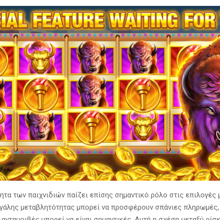
ητα των παιχνιδιών παίζει επίσης σημαντικό ρόλο στις επιλογές μ
γάλης μεταβλητότητας μπορεί να προσφέρουν σπάνιες πληρωμές,
 ανταμοιβές μπορεί να είναι σημαντικές. Αυτή η σχέση μεταξύ ρίσ