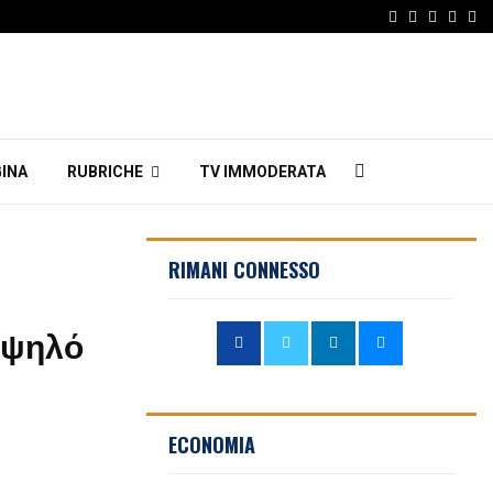
Facebook
Twitter
Instagr
Linke
Em
INA
RUBRICHE
TV IMMODERATA
RIMANI CONNESSO
 υψηλό
ECONOMIA