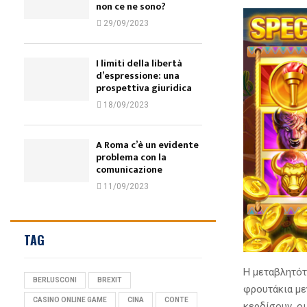
non ce ne sono?
29/09/2023
I limiti della libertà
d’espressione: una
prospettiva giuridica
18/09/2023
A Roma c’è un evidente
problema con la
comunicazione
11/09/2023
TAG
Η μεταβλητότ
BERLUSCONI
BREXIT
φρουτάκια με
CASINO ONLINE GAME
CINA
CONTE
κερδίσουν, οι