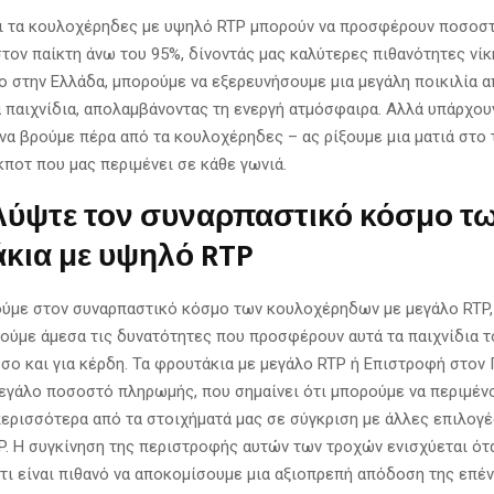
ι τα κουλοχέρηδες με υψηλό RTP μπορούν να προσφέρουν ποσοσ
τον παίκτη άνω του 95%, δίνοντάς μας καλύτερες πιθανότητες νίκ
no στην Ελλάδα, μπορούμε να εξερευνήσουμε μια μεγάλη ποικιλία α
 παιχνίδια, απολαμβάνοντας τη ενεργή ατμόσφαιρα. Αλλά υπάρχου
να βρούμε πέρα από τα κουλοχέρηδες – ας ρίξουμε μια ματιά στο 
κποτ που μας περιμένει σε κάθε γωνιά.
ύψτε τον συναρπαστικό κόσμο τ
κια με υψηλό RTP
ύμε στον συναρπαστικό κόσμο των κουλοχέρηδων με μεγάλο RTP,
ούμε άμεσα τις δυνατότητες που προσφέρουν αυτά τα παιχνίδια τ
σο και για κέρδη. Τα φρουτάκια με μεγάλο RTP ή Επιστροφή στον 
εγάλο ποσοστό πληρωμής, που σημαίνει ότι μπορούμε να περιμέν
ερισσότερα από τα στοιχήματά μας σε σύγκριση με άλλες επιλογέ
P. Η συγκίνηση της περιστροφής αυτών των τροχών ενισχύεται ότ
τι είναι πιθανό να αποκομίσουμε μια αξιοπρεπή απόδοση της επέν