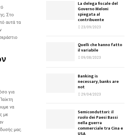
La delega fiscale del
τό
Governo Meloni
spiegata al
ης; Στο
contribuente
πό αυτά τα
23/09/2023
ν
τεράστιο
Quelli che hanno fatto
il variabile
ων
09/08/2023
Banking is
necessary, banks are
not
όσο για
29/04/2023
Παίκτη
ουμε να
Semiconduttori: il
ς με
ruolo dei Paesi Bassi
αν
nella guerra
commerciale tra Cina e
δυσής μας.
USA