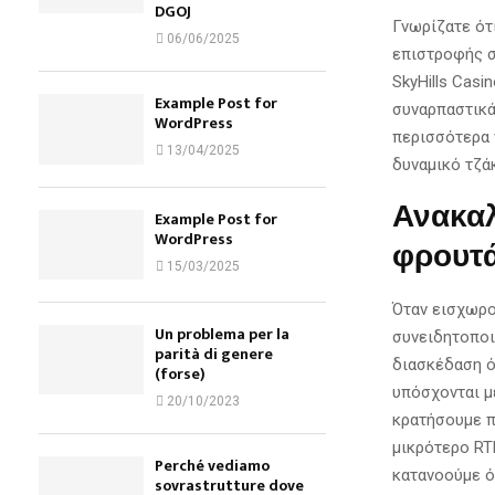
DGOJ
Γνωρίζατε ότ
06/06/2025
επιστροφής σ
SkyHills Casi
Example Post for
συναρπαστικά
WordPress
περισσότερα 
13/04/2025
δυναμικό τζά
Ανακαλ
Example Post for
WordPress
φρουτά
15/03/2025
Όταν εισχωρο
Un problema per la
συνειδητοποι
parità di genere
διασκέδαση ό
(forse)
υπόσχονται μ
20/10/2023
κρατήσουμε π
μικρότερο RT
Perché vediamo
κατανοούμε ό
sovrastrutture dove