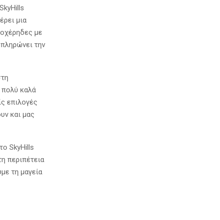
kyHills
έρει μια
υλοχέρηδες με
μπληρώνει την
στη
 πολύ καλά
ίς επιλογές
υν και μας
ο SkyHills
τη περιπέτεια
υμε τη μαγεία