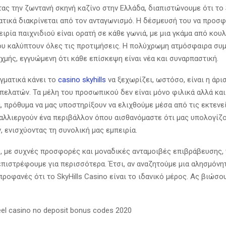
ας την ζωντανή σκηνή καζίνο στην Ελλάδα, διαπιστώνουμε ότι το S
ατικά διακρίνεται από τον ανταγωνισμό. Η δέσμευσή του να προσφ
ιρία παιχνιδιού είναι ορατή σε κάθε γωνιά, με μια γκάμα από κο
υ καλύπτουν όλες τις προτιμήσεις. Η πολύχρωμη ατμόσφαιρα συ
χμής, εγγυώμενη ότι κάθε επίσκεψη είναι νέα και συναρπαστική.
γματικά κάνει το
casino skyhills
να ξεχωρίζει, ωστόσο, είναι η άρι
πελατών. Τα μέλη του προσωπικού δεν είναι μόνο φιλικά αλλά και
, πρόθυμα να μας υποστηρίξουν να ελιχθούμε μέσα από τις εκτενε
Καλλιεργούν ένα περιβάλλον όπου αισθανόμαστε ότι μας υπολογίζο
, ενισχύοντας τη συνολική μας εμπειρία.
, με συχνές προσφορές και μοναδικές ανταμοιβές επιβράβευσης, τ
 επιστρέφουμε για περισσότερα. Έτσι, αν αναζητούμε μια αλησμόνη
 προφανές ότι το SkyHills Casino είναι το ιδανικό μέρος. Ας βιώσο