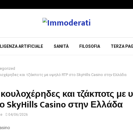
LIGENZA ARTIFICIALE
SANITÀ
FILOSOFIA
TERZA PAG
egorized
λοχέρηδες και τζάκποτς με υψηλό RTP στο SkyHills Casino στην Ελλάδα
 κουλοχέρηδες και τζάκποτς με
ο SkyHills Casino στην Ελλάδα
ne
04/06/2026