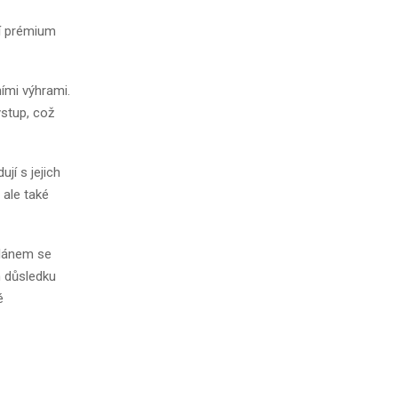
ní prémium
ními výhrami.
ýstup, což
jí s jejich
 ale také
elánem se
m důsledku
é