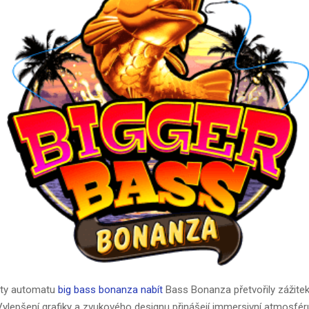
ty automatu
big bass bonanza nabít
Bass Bonanza přetvořily zážitek
Vylepšení grafiky a zvukového designu přinášejí immersivní atmosféru