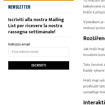
To hráčům umo
NEWSLETTER
kalkulovaná r
hráče k přizpů
Iscriviti alla nostra Mailing
Výsledkem je c
List per ricevere la nostra
vedoucí pozic
rassegna settimanale!
Rozšířen
Indirizzo email:
Jak hráči hraj
inovativní bon
Tato čerstvá z
Každé výherní 
Hráči mají vy
prodloužit ta
usnadňuje hráč
Interakt