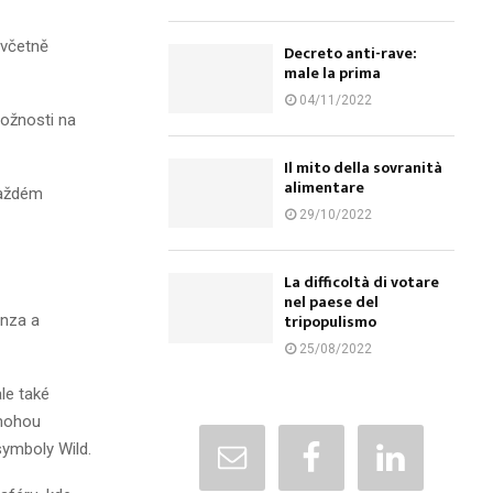
 včetně
Decreto anti-rave:
male la prima
04/11/2022
možnosti na
Il mito della sovranità
alimentare
 každém
29/10/2022
La difficoltà di votare
nel paese del
tripopulismo
anza a
25/08/2022
le také
 mohou
symboly Wild.