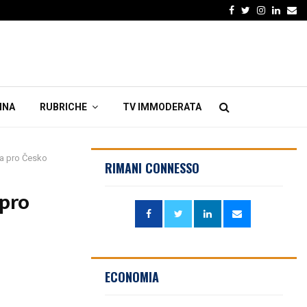
Facebook
Twitter
Instagra
Linked
Em
INA
RUBRICHE
TV IMMODERATA
za pro Česko
RIMANI CONNESSO
 pro
ECONOMIA