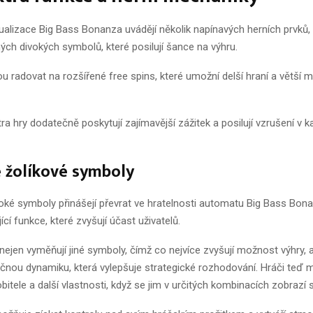
tualizace Big Bass Bonanza uvádějí několik napínavých herních prvků,
ch divokých symbolů, které posilují šance na výhru.
 radovat na rozšířené free spins, které umožní delší hraní a větší 
xtra hry dodatečně poskytují zajímavější zážitek a posilují vzrušení v
 žolíkové symboly
oké symboly přinášejí převrat ve hratelnosti automatu Big Bass Bon
jící funkce, které zvyšují účast uživatelů.
ejen vyměňují jiné symboly, čímž co nejvíce zvyšují možnost výhry, a
nečnou dynamiku, která vylepšuje strategické rozhodování. Hráči teď
bitele a další vlastnosti, když se jim v určitých kombinacích zobrazí 