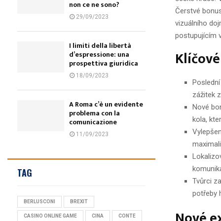
non ce ne sono?
Čerstvé bonus
29/09/2023
vizuálního do
postupujícím 
I limiti della libertà
Klíčov
d’espressione: una
prospettiva giuridica
18/09/2023
Poslední
zážitek z
A Roma c’è un evidente
Nové bon
problema con la
kola, kte
comunicazione
Vylepšen
11/09/2023
maximali
Lokalizo
komunika
TAG
Tvůrci za
potřeby 
BERLUSCONI
BREXIT
Nové ex
CASINO ONLINE GAME
CINA
CONTE