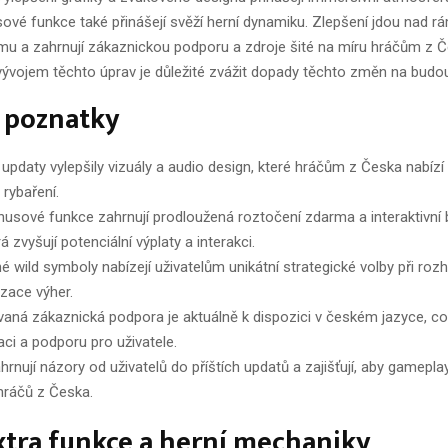
ové funkce také přinášejí svěží herní dynamiku. Zlepšení jdou nad r
jmu a zahrnují zákaznickou podporu a zdroje šité na míru hráčům z Č
vývojem těchto úprav je důležité zvážit dopady těchto změn na budo
é poznatky
 updaty vylepšily vizuály a audio design, které hráčům z Česka nabízí
 rybaření.
usové funkce zahrnují prodloužená roztočení zdarma a interaktivní
rá zvyšují potenciální výplaty a interakci.
é wild symboly nabízejí uživatelům unikátní strategické volby při roz
zace výher.
vaná zákaznická podpora je aktuálně k dispozici v českém jazyce, co
ci a podporu pro uživatele.
hrnují názory od uživatelů do příštích updatů a zajišťují, aby gamepla
hráčů z Česka.
tra funkce a herní mechaniky