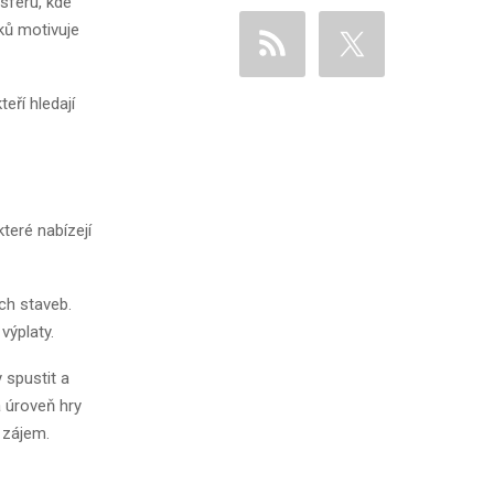
sféru, kde
ků motivuje
eří hledají
teré nabízejí
ích staveb.
výplaty.
 spustit a
 úroveň hry
 zájem.