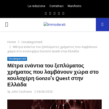
La redazione
Contattaci
Manifesto
Facebook
Twitter
Instagram
Linkedin
Email
PRIMARY
MENU
Home
Uncategorized
Μέτρα ενάντια του ξεπλύματος χρήματος που λαμβάνουν
χώρα στο κουλοχέρη Gonzo’s Quest στην Ελλάδα
Uncategorized
Μέτρα ενάντια του ξεπλύματος
χρήματος που λαμβάνουν χώρα στο
κουλοχέρη Gonzo’s Quest στην
Ελλάδα
by
John Cochrane
04/06/2026