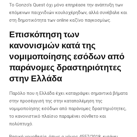
Το Gonzo’s Quest όχι μόνο επηρέασε την ανάπτυξη των
επόμενων παιχνιδιών κουλοχέρηδων, αλλά συνέβαλε και
στη δημοτικότητα των online καζίνο παγκοσμίως.
Επισκόπηση των
κανονισμών κατά της
νομιμοποίησης εσόδων από
παράνομες δραστηριότητες
στην Ελλάδα
Παρόλο που η Ελλάδα έχει καταγράψει σημαντικά βήματα
στην προσέγγισή της στην καταπολέμηση της
νομιμοποίησης εσόδων από παράνομες δραστηριότητες,
το κανονιστικό πλαίσιο παραμένει σύνθετο και
πολύπτυχό.
Βασική νομοθεσία, όπως ο νόμος 4557/2018, εισάγει