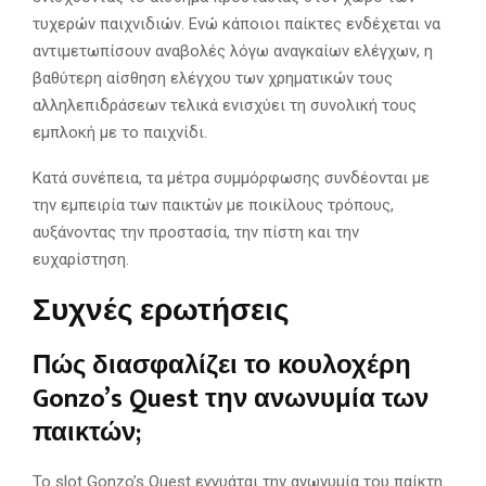
τυχερών παιχνιδιών. Ενώ κάποιοι παίκτες ενδέχεται να
αντιμετωπίσουν αναβολές λόγω αναγκαίων ελέγχων, η
βαθύτερη αίσθηση ελέγχου των χρηματικών τους
αλληλεπιδράσεων τελικά ενισχύει τη συνολική τους
εμπλοκή με το παιχνίδι.
Κατά συνέπεια, τα μέτρα συμμόρφωσης συνδέονται με
την εμπειρία των παικτών με ποικίλους τρόπους,
αυξάνοντας την προστασία, την πίστη και την
ευχαρίστηση.
Συχνές ερωτήσεις
Πώς διασφαλίζει το κουλοχέρη
Gonzo’s Quest την ανωνυμία των
παικτών;
Το slot Gonzo’s Quest εγγυάται την ανωνυμία του παίκτη