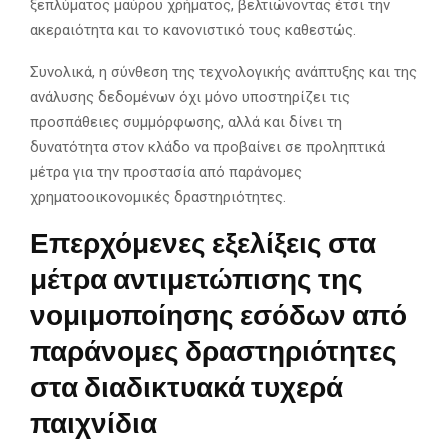
ξεπλύματος μαύρου χρήματος, βελτιώνοντας έτσι την
ακεραιότητα και το κανονιστικό τους καθεστώς.
Συνολικά, η σύνθεση της τεχνολογικής ανάπτυξης και της
ανάλυσης δεδομένων όχι μόνο υποστηρίζει τις
προσπάθειες συμμόρφωσης, αλλά και δίνει τη
δυνατότητα στον κλάδο να προβαίνει σε προληπτικά
μέτρα για την προστασία από παράνομες
χρηματοοικονομικές δραστηριότητες.
Επερχόμενες εξελίξεις στα
μέτρα αντιμετώπισης της
νομιμοποίησης εσόδων από
παράνομες δραστηριότητες
στα διαδικτυακά τυχερά
παιχνίδια