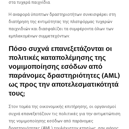
στα τυχερά παιχνίδια.
Η αναφορά ύποπτων δραστηριοτήτων συνεισφέρει στη
διατήρηση της εντιμότητας της πλατφόρμας τυχερών
παιχνιδιών και διασφαλίζει τα συμφέροντα όλων των
εμπλεκομένων συμμετεχόντων.
Πόσο συχνά επανεξετάζονται οι
πολιτικές καταπολέμησης της
νομιμοποίησης εσόδων από
παράνομες δραστηριότητες (AML)
ως προς την αποτελεσματικότητά
τους;
Στον τομέα της οικονομικής επιτήρησης, οι οργανισμοί
συχνά επανεξετάζουν τις πολιτικές για την αντιμετώπιση
της νομιμοποίησης εσόδων από παράνομες
δραστηριότητες (AML) τουλάχιστον ετησίως, σαν φάρος