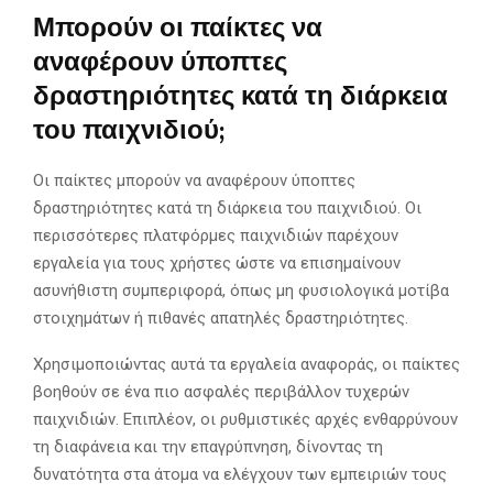
Μπορούν οι παίκτες να
αναφέρουν ύποπτες
δραστηριότητες κατά τη διάρκεια
του παιχνιδιού;
Οι παίκτες μπορούν να αναφέρουν ύποπτες
δραστηριότητες κατά τη διάρκεια του παιχνιδιού. Οι
περισσότερες πλατφόρμες παιχνιδιών παρέχουν
εργαλεία για τους χρήστες ώστε να επισημαίνουν
ασυνήθιστη συμπεριφορά, όπως μη φυσιολογικά μοτίβα
στοιχημάτων ή πιθανές απατηλές δραστηριότητες.
Χρησιμοποιώντας αυτά τα εργαλεία αναφοράς, οι παίκτες
βοηθούν σε ένα πιο ασφαλές περιβάλλον τυχερών
παιχνιδιών. Επιπλέον, οι ρυθμιστικές αρχές ενθαρρύνουν
τη διαφάνεια και την επαγρύπνηση, δίνοντας τη
δυνατότητα στα άτομα να ελέγχουν των εμπειριών τους