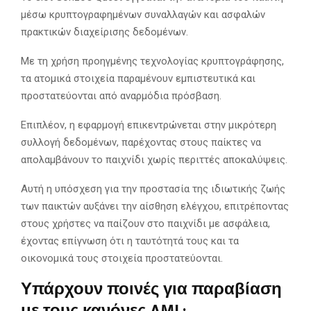
μέσω κρυπτογραφημένων συναλλαγών και ασφαλών
πρακτικών διαχείρισης δεδομένων.
Με τη χρήση προηγμένης τεχνολογίας κρυπτογράφησης,
τα ατομικά στοιχεία παραμένουν εμπιστευτικά και
προστατεύονται από αναρμόδια πρόσβαση.
Επιπλέον, η εφαρμογή επικεντρώνεται στην μικρότερη
συλλογή δεδομένων, παρέχοντας στους παίκτες να
απολαμβάνουν το παιχνίδι χωρίς περιττές αποκαλύψεις.
Αυτή η υπόσχεση για την προστασία της ιδιωτικής ζωής
των παικτών αυξάνει την αίσθηση ελέγχου, επιτρέποντας
στους χρήστες να παίζουν στο παιχνίδι με ασφάλεια,
έχοντας επίγνωση ότι η ταυτότητά τους και τα
οικονομικά τους στοιχεία προστατεύονται.
Υπάρχουν ποινές για παραβίαση