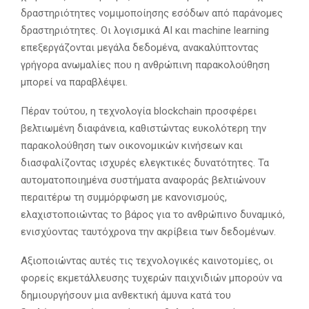
δραστηριότητες νομιμοποίησης εσόδων από παράνομες
δραστηριότητες. Οι λογισμικά AI και machine learning
επεξεργάζονται μεγάλα δεδομένα, ανακαλύπτοντας
γρήγορα ανωμαλίες που η ανθρώπινη παρακολούθηση
μπορεί να παραβλέψει.
Πέραν τούτου, η τεχνολογία blockchain προσφέρει
βελτιωμένη διαφάνεια, καθιστώντας ευκολότερη την
παρακολούθηση των οικονομικών κινήσεων και
διασφαλίζοντας ισχυρές ελεγκτικές δυνατότητες. Τα
αυτοματοποιημένα συστήματα αναφοράς βελτιώνουν
περαιτέρω τη συμμόρφωση με κανονισμούς,
ελαχιστοποιώντας το βάρος για το ανθρώπινο δυναμικό,
ενισχύοντας ταυτόχρονα την ακρίβεια των δεδομένων.
Αξιοποιώντας αυτές τις τεχνολογικές καινοτομίες, οι
φορείς εκμετάλλευσης τυχερών παιχνιδιών μπορούν να
δημιουργήσουν μια ανθεκτική άμυνα κατά του