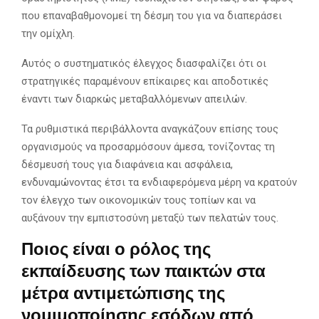
που επαναβαθμονομεί τη δέσμη του για να διαπεράσει
την ομίχλη.
Αυτός ο συστηματικός έλεγχος διασφαλίζει ότι οι
στρατηγικές παραμένουν επίκαιρες και αποδοτικές
έναντι των διαρκώς μεταβαλλόμενων απειλών.
Τα ρυθμιστικά περιβάλλοντα αναγκάζουν επίσης τους
οργανισμούς να προσαρμόσουν άμεσα, τονίζοντας τη
δέσμευσή τους για διαφάνεια και ασφάλεια,
ενδυναμώνοντας έτσι τα ενδιαφερόμενα μέρη να κρατούν
τον έλεγχο των οικονομικών τους τοπίων και να
αυξάνουν την εμπιστοσύνη μεταξύ των πελατών τους.
Ποιος είναι ο ρόλος της
εκπαίδευσης των παικτών στα
μέτρα αντιμετώπισης της
νομιμοποίησης εσόδων από