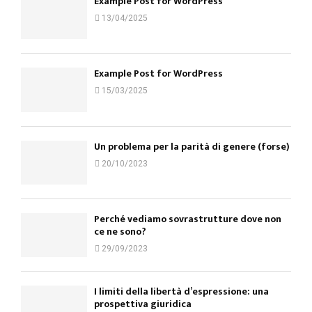
Example Post for WordPress
13/04/2025
Example Post for WordPress
15/03/2025
Un problema per la parità di genere (forse)
20/10/2023
Perché vediamo sovrastrutture dove non
ce ne sono?
29/09/2023
I limiti della libertà d’espressione: una
prospettiva giuridica