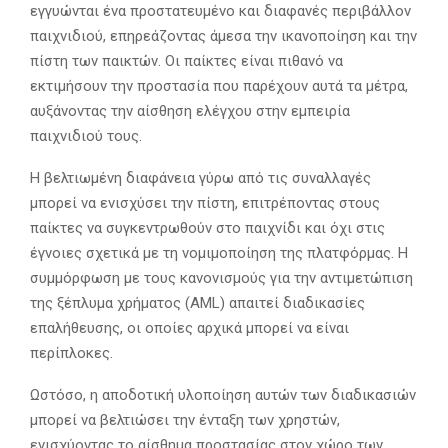
εγγυώνται ένα προστατευμένο και διαφανές περιβάλλον
παιχνιδιού, επηρεάζοντας άμεσα την ικανοποίηση και την
πίστη των παικτών. Οι παίκτες είναι πιθανό να
εκτιμήσουν την προστασία που παρέχουν αυτά τα μέτρα,
αυξάνοντας την αίσθηση ελέγχου στην εμπειρία
παιχνιδιού τους.
Η βελτιωμένη διαφάνεια γύρω από τις συναλλαγές
μπορεί να ενισχύσει την πίστη, επιτρέποντας στους
παίκτες να συγκεντρωθούν στο παιχνίδι και όχι στις
έγνοιες σχετικά με τη νομιμοποίηση της πλατφόρμας. Η
συμμόρφωση με τους κανονισμούς για την αντιμετώπιση
της ξέπλυμα χρήματος (AML) απαιτεί διαδικασίες
επαλήθευσης, οι οποίες αρχικά μπορεί να είναι
περίπλοκες.
Ωστόσο, η αποδοτική υλοποίηση αυτών των διαδικασιών
μπορεί να βελτιώσει την ένταξη των χρηστών,
ενισχύοντας το αίσθημα προστασίας στον χώρο των