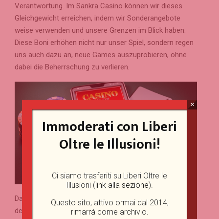
Verantwortung. Im Sankra Casino können wir dieses
Gleichgewicht erreichen, indem wir Sonderangebote
weise verwenden und unsere Grenzen im Blick haben.
Diese Boni erhöhen nicht nur unser Spiel, sondern regen
uns auch dazu an, neue Games auszuprobieren, ohne
dabei die Beherrschung zu verlieren.
×
Immoderati con Liberi
Oltre le Illusioni!
Ci siamo trasferiti su Liberi Oltre le
Illusioni (
link alla sezione
).
Das Feedback der Spieler spielt eine wichtige Rolle bei
Questo sito, attivo ormai dal 2014,
der Gestaltung dieser Umgebung; es prägt unser
rimarrá come archivio.