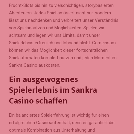
Frucht-Slots bis hin zu vielschichtigen, storybasierten
Abenteuern. Jedes Spiel amüsiert nicht nur, sondern
lässt uns nachdenken und verbreitert unser Verständnis
von Spielansätzen und Möglichkeiten. Spielen wir
achtsam und legen wir uns Limits, damit unser
Spielerlebnis erfreulich und lohnend bleibt. Gemeinsam
können wir das Möglichkeit dieser fortschrittlichen
Spielautomaten komplett nutzen und jeden Moment im
Sankra Casino auskosten.
Ein ausgewogenes
Spielerlebnis im Sankra
Casino schaffen
Ein balanciertes Spielerfahrung ist wichtig für einen
erfolgreichen Casinoaufenthalt, denn es garantiert die
optimale Kombination aus Unterhaltung und