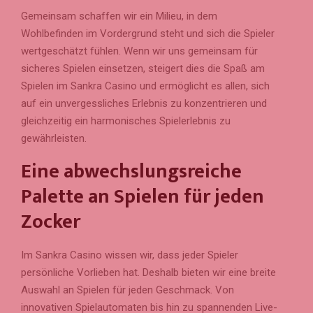
Gemeinsam schaffen wir ein Milieu, in dem
Wohlbefinden im Vordergrund steht und sich die Spieler
wertgeschätzt fühlen. Wenn wir uns gemeinsam für
sicheres Spielen einsetzen, steigert dies die Spaß am
Spielen im Sankra Casino und ermöglicht es allen, sich
auf ein unvergessliches Erlebnis zu konzentrieren und
gleichzeitig ein harmonisches Spielerlebnis zu
gewährleisten.
Eine abwechslungsreiche
Palette an Spielen für jeden
Zocker
Im Sankra Casino wissen wir, dass jeder Spieler
persönliche Vorlieben hat. Deshalb bieten wir eine breite
Auswahl an Spielen für jeden Geschmack. Von
innovativen Spielautomaten bis hin zu spannenden Live-