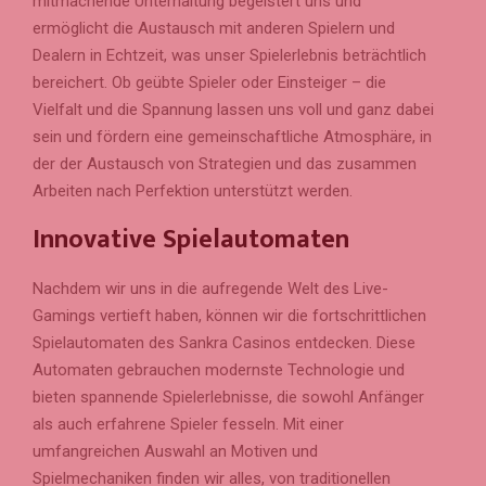
mitmachende Unterhaltung begeistert uns und
ermöglicht die Austausch mit anderen Spielern und
Dealern in Echtzeit, was unser Spielerlebnis beträchtlich
bereichert. Ob geübte Spieler oder Einsteiger – die
Vielfalt und die Spannung lassen uns voll und ganz dabei
sein und fördern eine gemeinschaftliche Atmosphäre, in
der der Austausch von Strategien und das zusammen
Arbeiten nach Perfektion unterstützt werden.
Innovative Spielautomaten
Nachdem wir uns in die aufregende Welt des Live-
Gamings vertieft haben, können wir die fortschrittlichen
Spielautomaten des Sankra Casinos entdecken. Diese
Automaten gebrauchen modernste Technologie und
bieten spannende Spielerlebnisse, die sowohl Anfänger
als auch erfahrene Spieler fesseln. Mit einer
umfangreichen Auswahl an Motiven und
Spielmechaniken finden wir alles, von traditionellen