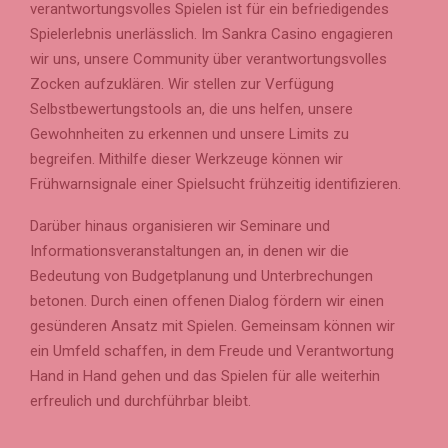
verantwortungsvolles Spielen ist für ein befriedigendes
Spielerlebnis unerlässlich. Im Sankra Casino engagieren
wir uns, unsere Community über verantwortungsvolles
Zocken aufzuklären. Wir stellen zur Verfügung
Selbstbewertungstools an, die uns helfen, unsere
Gewohnheiten zu erkennen und unsere Limits zu
begreifen. Mithilfe dieser Werkzeuge können wir
Frühwarnsignale einer Spielsucht frühzeitig identifizieren.
Darüber hinaus organisieren wir Seminare und
Informationsveranstaltungen an, in denen wir die
Bedeutung von Budgetplanung und Unterbrechungen
betonen. Durch einen offenen Dialog fördern wir einen
gesünderen Ansatz mit Spielen. Gemeinsam können wir
ein Umfeld schaffen, in dem Freude und Verantwortung
Hand in Hand gehen und das Spielen für alle weiterhin
erfreulich und durchführbar bleibt.