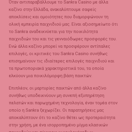
Όταν αντιπαραβάλλουμε το Sankra Casino με άλλα
καζίνο στην Ελλάδα, ανακαλύπτουμε σαφείς
αποκλίσεις και ομοιότητες που διαμορφώνουν τη
ολική εμπειρία παιχνιδιού μας. Είναι αξιοσημείωτο ότι
το Sankra αναδεικνύεται για την ποικιλότητα
παιχνιδιών του και τις γενναιόδωρες προσφορές του.
Ενώ άλλα καζίνο μπορεί να προσφέρουν αντίπαλες
επιλογές, οι κριτικές του Sankra Casino συνήθως
επισημαίνουν τις ιδιαίτερες επιλογές παιχνιδιού και
τα πρωτοποριακά χαρακτηριστικά του, τα οποία
ελκύουν μια ποικιλόμορφη βάση παικτών.
Επιπλέον, οι μαρτυρίες παικτών από άλλα καζίνο
συνήθως υποδεικνύουν μη συνεπή εξυπηρέτηση
πελατών και παρωχημένη τεχνολογία, έναν τομέα στον
οποίο η Sankra ξεχωρίζει. Οι παρατηρήσεις μας
αποκαλύπτουν ότι το καζίνο θέτει ως προτεραιότητα
στην χρήση, με ένα ισορροπημένο μίγμα κλασικών