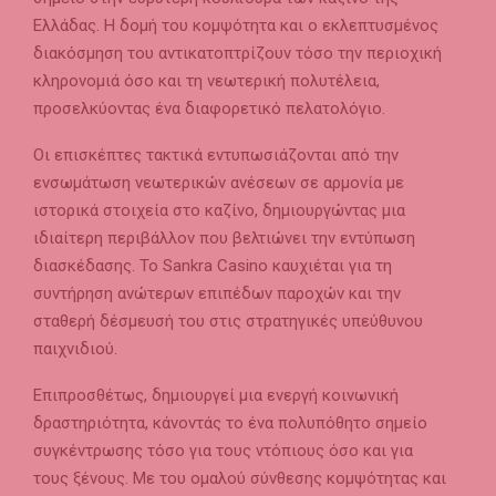
Ελλάδας. Η δομή του κομψότητα και ο εκλεπτυσμένος
διακόσμηση του αντικατοπτρίζουν τόσο την περιοχική
κληρονομιά όσο και τη νεωτερική πολυτέλεια,
προσελκύοντας ένα διαφορετικό πελατολόγιο.
Οι επισκέπτες τακτικά εντυπωσιάζονται από την
ενσωμάτωση νεωτερικών ανέσεων σε αρμονία με
ιστορικά στοιχεία στο καζίνο, δημιουργώντας μια
ιδιαίτερη περιβάλλον που βελτιώνει την εντύπωση
διασκέδασης. Το Sankra Casino καυχιέται για τη
συντήρηση ανώτερων επιπέδων παροχών και την
σταθερή δέσμευσή του στις στρατηγικές υπεύθυνου
παιχνιδιού.
Επιπροσθέτως, δημιουργεί μια ενεργή κοινωνική
δραστηριότητα, κάνοντάς το ένα πολυπόθητο σημείο
συγκέντρωσης τόσο για τους ντόπιους όσο και για
τους ξένους. Με του ομαλού σύνθεσης κομψότητας και