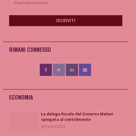
RIMANI CONNESSO
ECONOMIA
La delega fiscale del Governo Meloni
spiegata al contribuente
23/09/2023