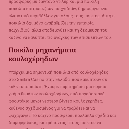
προσφορές με ζωντανό ντίλερ και μια ποικίλη
ποικιλία επιτραπέζιων παιχνιδιών, δημιουργεί ένα
ελκυστικό περιβάλλον για όλους τους παίκτες. Αυτή η
ποικιλία όχι μόνο αναβαθμίζει την εμπειρία
παιχνιδιού, αλλά αποδεικνύει και τη δέσμευση του
καζίνο να καλύπτει τις ανάγκες των επισκεπτών του.
Ποικίλα μηχανήματα
κουλοχέρηδων
Υπάρχει μια σημαντική ποικιλία από κουλοχέρηδες
στο Sankra Casino στην Ελλάδα, που καλύπτουν σε
κάθε τύπο παίκτη. Έχουμε παρατηρήσει μια ευρεία
γκάμα θεμάτων κουλοχέρηδων, από παραδοσιακά
φρουτάκια μέχρι νεότερα βίντεο κουλοχέρηδες,
καθένας σχεδιασμένος για να τραβάει και να
ψυχαγωγεί. Το καζίνο προσφέρει πολλαπλά σχέδια και
διαμορφώσεις, επιτρέποντας στους παίκτες να