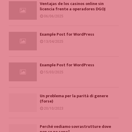
Ventajas de los casinos online sin
licencia frente a operadores DGOJ
06/06/2025
Example Post for WordPress
13/04/2025
Example Post for WordPress
15/03/2025
Un problema per la parità di genere
(forse)
20/10/2023
Perché vediamo sovrastrutture dove
non ce ne sono?