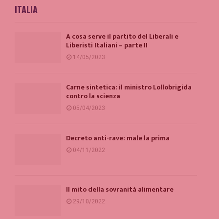
ITALIA
A cosa serve il partito del Liberali e
Liberisti Italiani – parte II
14/05/2023
Carne sintetica: il ministro Lollobrigida
contro la scienza
05/04/2023
Decreto anti-rave: male la prima
04/11/2022
Il mito della sovranità alimentare
29/10/2022