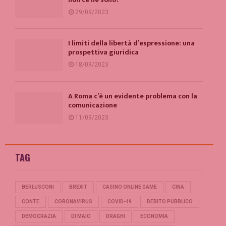
29/09/2023
I limiti della libertà d’espressione: una
prospettiva giuridica
18/09/2023
A Roma c’è un evidente problema con la
comunicazione
11/09/2023
TAG
BERLUSCONI
BREXIT
CASINO ONLINE GAME
CINA
CONTE
CORONAVIRUS
COVID-19
DEBITO PUBBLICO
DEMOCRAZIA
DI MAIO
DRAGHI
ECONOMIA