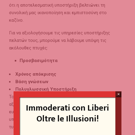
ότι η αποτελεσματική υποστήριξη βελτιώνει τη
συνολική μας ικανοποίηση και εμπιστοσύνη στο
καζίνο.
Για να αξιολογήσουμε τις υπηρεσίες υποστήριξης
πελατών τους, μπορούμε να λάβουμε υπόψη τις
ακόλουθες πτυχές:
Προσβασιμότητα
Χρόνος απόκρισης
Βάση γνώσεων
Πολυγλωσσική Υποστήριξη
×
Το Sankra Casino κατανοεί τη σημαντικότητα της
Immoderati con Liberi
αξιόπιστης υποστήριξης πελατών για τη διατήρηση της
ευχαρίστησης των παικτών, αναβαθμίζοντας έτσι τη
Oltre le Illusioni!
υπόληψη του στο αντίπαλο περιβάλλον των online
τυχερών παιχνιδιών.