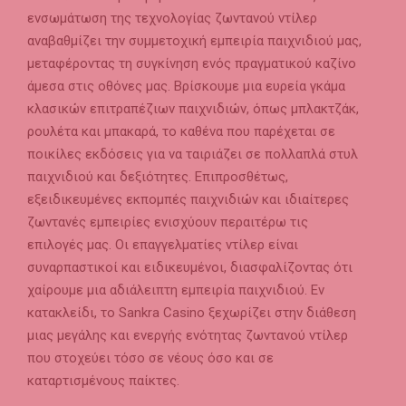
ενσωμάτωση της τεχνολογίας ζωντανού ντίλερ
αναβαθμίζει την συμμετοχική εμπειρία παιχνιδιού μας,
μεταφέροντας τη συγκίνηση ενός πραγματικού καζίνο
άμεσα στις οθόνες μας. Βρίσκουμε μια ευρεία γκάμα
κλασικών επιτραπέζιων παιχνιδιών, όπως μπλακτζάκ,
ρουλέτα και μπακαρά, το καθένα που παρέχεται σε
ποικίλες εκδόσεις για να ταιριάζει σε πολλαπλά στυλ
παιχνιδιού και δεξιότητες. Επιπροσθέτως,
εξειδικευμένες εκπομπές παιχνιδιών και ιδιαίτερες
ζωντανές εμπειρίες ενισχύουν περαιτέρω τις
επιλογές μας. Οι επαγγελματίες ντίλερ είναι
συναρπαστικοί και ειδικευμένοι, διασφαλίζοντας ότι
χαίρουμε μια αδιάλειπτη εμπειρία παιχνιδιού. Εν
κατακλείδι, το Sankra Casino ξεχωρίζει στην διάθεση
μιας μεγάλης και ενεργής ενότητας ζωντανού ντίλερ
που στοχεύει τόσο σε νέους όσο και σε
καταρτισμένους παίκτες.