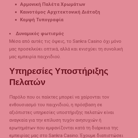
Αρμονική Παλέτα Χρωμάτων
Καινοτόμος Αρχιτεκτονική Διάταξη
Κομψή Τυπογραφία
Δυναμικός φωτισμός
Μέσα από αυτές τις όψεις, το Sankra Casino όχι μόνο
μας προσελκύει οπτικά, αλλά και ενισχύει τη συνολική
μας εμπειρία παιχνιδιού.
Υπηρεσίες Υποστήριξης
Πελατών
Παρόλο που οι παίκτες μπορεί να χαίρονται τον
ενθουσιασμό του παιχνιδιού, η πρόσβαση σε
αξιόπιστες υπηρεσίες υποστήριξης πελατών είναι
αναγκαία για την επίλυση τυχόν ανησυχιών ή
ερωτημάτων που εμφανίζονται κατά τη διάρκεια της
εμπειρίας μας στο Sankra Casino. Έχουμε διαπιστώσει