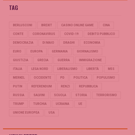
TAG
BERLUSCONI
BREXIT
CASINO ONLINE GAME
CINA
CONTE
CORONAVIRUS
COVID-19
DEBITO PUBBLICO
DEMOCRAZIA
DI MAIO
DRAGHI
ECONOMIA
EURO
EUROPA
GERMANIA
GIORNALISMO
GIUSTIZIA
GRECIA
GUERRA
IMMIGRAZIONE
ITALIA
LEGA NORD
LIBERALISMO
LIBERTÀ
M5S
MERKEL
OCCIDENTE
PD
POLITICA
POPULISMO
PUTIN
REFERENDUM
RENZI
REPUBBLICA
RUSSIA
SALVINI
SCUOLA
STORIA
TERRORISMO
TRUMP
TURCHIA
UCRAINA
UE
UNIONE EUROPEA
USA