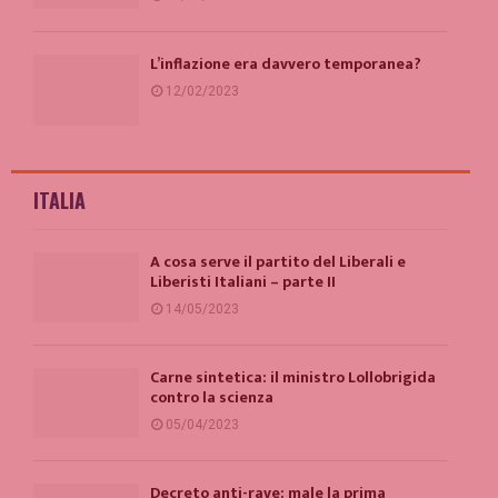
L’inflazione era davvero temporanea?
12/02/2023
ITALIA
A cosa serve il partito del Liberali e
Liberisti Italiani – parte II
14/05/2023
Carne sintetica: il ministro Lollobrigida
contro la scienza
05/04/2023
Decreto anti-rave: male la prima