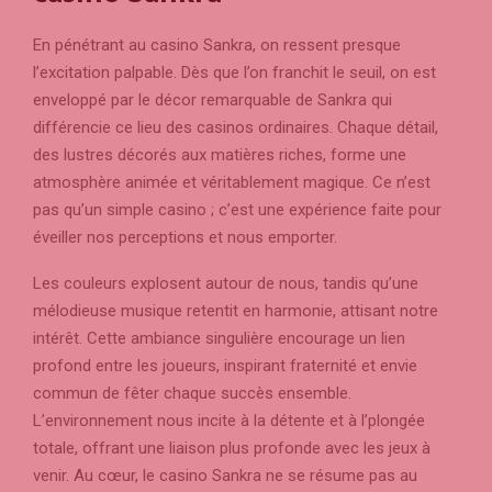
En pénétrant au casino Sankra, on ressent presque
l’excitation palpable. Dès que l’on franchit le seuil, on est
enveloppé par le décor remarquable de Sankra qui
différencie ce lieu des casinos ordinaires. Chaque détail,
des lustres décorés aux matières riches, forme une
atmosphère animée et véritablement magique. Ce n’est
pas qu’un simple casino ; c’est une expérience faite pour
éveiller nos perceptions et nous emporter.
Les couleurs explosent autour de nous, tandis qu’une
mélodieuse musique retentit en harmonie, attisant notre
intérêt. Cette ambiance singulière encourage un lien
profond entre les joueurs, inspirant fraternité et envie
commun de fêter chaque succès ensemble.
L’environnement nous incite à la détente et à l’plongée
totale, offrant une liaison plus profonde avec les jeux à
venir. Au cœur, le casino Sankra ne se résume pas au