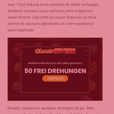
tout ! Tout d’abord, il est essentiel de définir un budget ;
décidons combien nous sommes prêts à dépenser
avant d’entrer. Cela évite les excès financiers et nous
permet de savourer pleinement de notre expérience
sans inquiétude.
Ensuite, examinons quelques stratégies de jeu. Bien