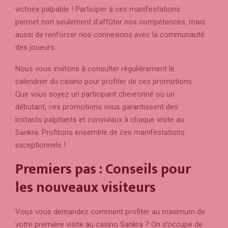
victoire palpable ! Participer à ces manifestations
permet non seulement d’affûter nos compétences, mais
aussi de renforcer nos connexions avec la communauté
des joueurs.
Nous vous invitons à consulter régulièrement le
calendrier du casino pour profiter de ces promotions.
Que vous soyez un participant chevronné ou un
débutant, ces promotions vous garantissent des
instants palpitants et conviviaux à chaque visite au
Sankra. Profitons ensemble de ces manifestations
exceptionnels !
Premiers pas : Conseils pour
les nouveaux visiteurs
Vous vous demandez comment profiter au maximum de
votre première visite au casino Sankra ? On s’occupe de