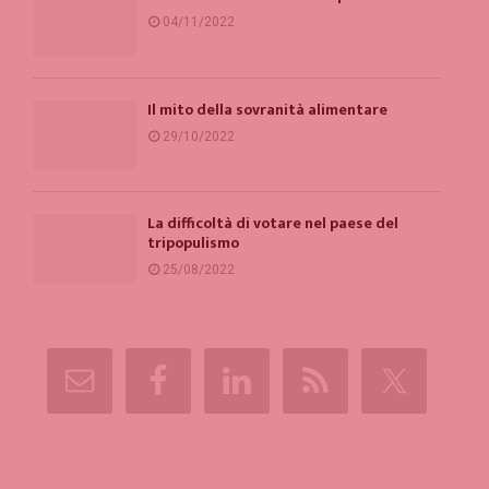
04/11/2022
Il mito della sovranità alimentare
29/10/2022
La difficoltà di votare nel paese del
tripopulismo
25/08/2022