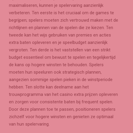
maximaliseren, kunnen je spelervaring aanzienlijk
verbeteren. Ten eerste is het cruciaal om de games te
begrijpen; spelers moeten zich vertrouwd maken met de
richtlijnen en plannen van de spelen die ze kiezen. Ten
tweede kan het wijs gebruiken van premies en acties
extra baten opleveren en je speelbudget aanzienlijk
vergroten. Ten derde is het vaststellen van een strikt
budget essentieel om bewust te spelen en tegelijkertijd
de kans op hogere winsten te behouden. Spelers
moeten hun speeluren ook strategisch plannen,
aangezien sommige spelen pieken in de winstperiode
hebben. Ten slotte kan deelname aan het
trouwprogramma van het casino extra prijzen opleveren
en zorgen voor consistente baten bij frequent spelen.
Door deze plannen toe te passen, positioneren spelers
zichzelf voor hogere winsten en genieten ze optimaal
van hun spelervaring.