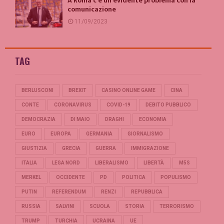
A Roma c’è un evidente problema con la
comunicazione
11/09/2023
TAG
BERLUSCONI
BREXIT
CASINO ONLINE GAME
CINA
CONTE
CORONAVIRUS
COVID-19
DEBITO PUBBLICO
DEMOCRAZIA
DI MAIO
DRAGHI
ECONOMIA
EURO
EUROPA
GERMANIA
GIORNALISMO
GIUSTIZIA
GRECIA
GUERRA
IMMIGRAZIONE
ITALIA
LEGA NORD
LIBERALISMO
LIBERTÀ
M5S
MERKEL
OCCIDENTE
PD
POLITICA
POPULISMO
PUTIN
REFERENDUM
RENZI
REPUBBLICA
RUSSIA
SALVINI
SCUOLA
STORIA
TERRORISMO
TRUMP
TURCHIA
UCRAINA
UE