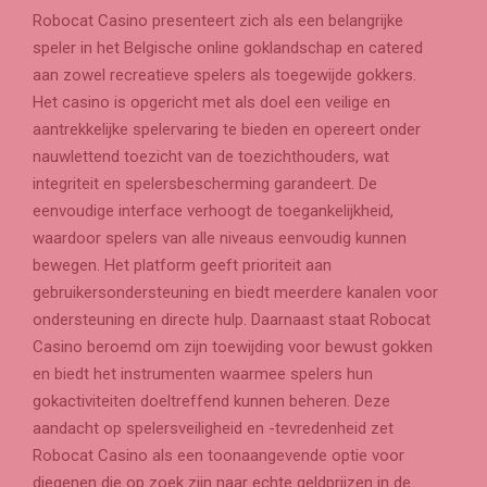
Robocat Casino presenteert zich als een belangrijke
speler in het Belgische online goklandschap en catered
aan zowel recreatieve spelers als toegewijde gokkers.
Het casino is opgericht met als doel een veilige en
aantrekkelijke spelervaring te bieden en opereert onder
nauwlettend toezicht van de toezichthouders, wat
integriteit en spelersbescherming garandeert. De
eenvoudige interface verhoogt de toegankelijkheid,
waardoor spelers van alle niveaus eenvoudig kunnen
bewegen. Het platform geeft prioriteit aan
gebruikersondersteuning en biedt meerdere kanalen voor
ondersteuning en directe hulp. Daarnaast staat Robocat
Casino beroemd om zijn toewijding voor bewust gokken
en biedt het instrumenten waarmee spelers hun
gokactiviteiten doeltreffend kunnen beheren. Deze
aandacht op spelersveiligheid en -tevredenheid zet
Robocat Casino als een toonaangevende optie voor
diegenen die op zoek zijn naar echte geldprijzen in de