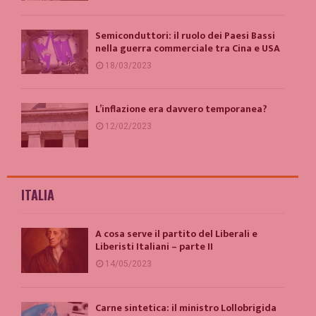
Semiconduttori: il ruolo dei Paesi Bassi
nella guerra commerciale tra Cina e USA
18/03/2023
L’inflazione era davvero temporanea?
12/02/2023
ITALIA
A cosa serve il partito del Liberali e
Liberisti Italiani – parte II
14/05/2023
Carne sintetica: il ministro Lollobrigida