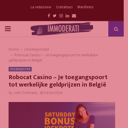
La redazione
Contattaci
Manifesto
Facebook
Twitter
Instagram
Linkedin
Email
PRIMARY
MENU
Home
Uncategorized
Robocat Casino – Je toegangspoort tot werkelijke
geldprijzen in België
Uncategorized
Robocat Casino – Je toegangspoort
tot werkelijke geldprijzen in België
by
John Cochrane
04/06/2026