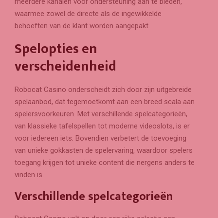
meerdere kanalen voor ondersteuning aan te bieden,
waarmee zowel de directe als de ingewikkelde
behoeften van de klant worden aangepakt.
Spelopties en
verscheidenheid
Robocat Casino onderscheidt zich door zijn uitgebreide
spelaanbod, dat tegemoetkomt aan een breed scala aan
spelersvoorkeuren. Met verschillende spelcategorieën,
van klassieke tafelspellen tot moderne videoslots, is er
voor iedereen iets. Bovendien verbetert de toevoeging
van unieke gokkasten de spelervaring, waardoor spelers
toegang krijgen tot unieke content die nergens anders te
vinden is.
Verschillende spelcategorieën