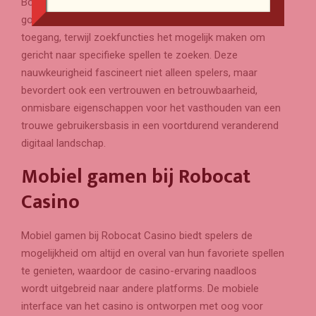
Bovendien verschaffen heldere categorieën, zoals
gokkasten, tafelspellen en live dealer-opties, voor rappe
toegang, terwijl zoekfuncties het mogelijk maken om
gericht naar specifieke spellen te zoeken. Deze
nauwkeurigheid fascineert niet alleen spelers, maar
bevordert ook een vertrouwen en betrouwbaarheid,
onmisbare eigenschappen voor het vasthouden van een
trouwe gebruikersbasis in een voortdurend veranderend
digitaal landschap.
Mobiel gamen bij Robocat
Casino
Mobiel gamen bij Robocat Casino biedt spelers de
mogelijkheid om altijd en overal van hun favoriete spellen
te genieten, waardoor de casino-ervaring naadloos
wordt uitgebreid naar andere platforms. De mobiele
interface van het casino is ontworpen met oog voor