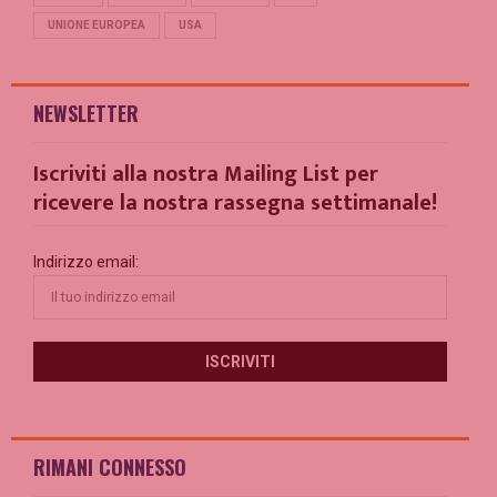
UNIONE EUROPEA
USA
NEWSLETTER
Iscriviti alla nostra Mailing List per
ricevere la nostra rassegna settimanale!
Indirizzo email:
RIMANI CONNESSO