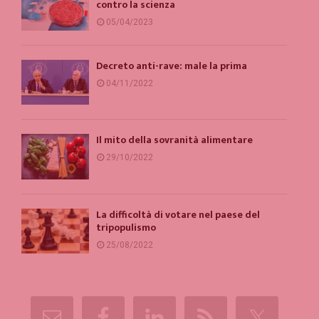
contro la scienza
05/04/2023
Decreto anti-rave: male la prima
04/11/2022
Il mito della sovranità alimentare
29/10/2022
La difficoltà di votare nel paese del
tripopulismo
25/08/2022