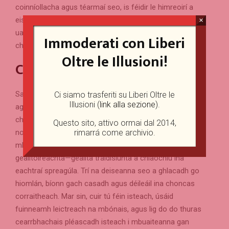
coinníollacha agus téarmaí seo, is féidir le himreoirí a
eispéireas bónais a nascleanúint níos éifeachtúla, ag
×
uasmhéadú a gcumas agus ag maolú dúshláin gan
Immoderati con Liberi
choinne.
Oltre le Illusioni!
Conclúid
Sa deireadh thiar thall, ní rud simplí amháin é bónais
Ci siamo trasferiti su Liberi Oltre le
Illusioni (
link alla sezione
).
agus cóid promo a fháil ag Robocat Casino; is bealach é
chuig ríméad gan teorainn! Le gach ardú céime a
Questo sito, attivo ormai dal 2014,
nochtar, d’fhéadfadh imreoirí a mothú amhail is dá
rimarrá come archivio.
mbeidís siad tar éis teacht ar Grail Naofa na luaíochtaí
gealltóireachta—geallta traidisiúnta a chlaochlú ina
eachtraí spreagúla. Trí na deiseanna seo a ghlacadh go
hiomlán, bíonn gach casadh agus déileáil ina choncas
corraitheach. Mar sin, cuir tú féin isteach, úsáid
fuinneamh leictreach na mbónais, agus lig do do thuras
cearrbhachais pléascadh isteach i mbuaiteanna gan