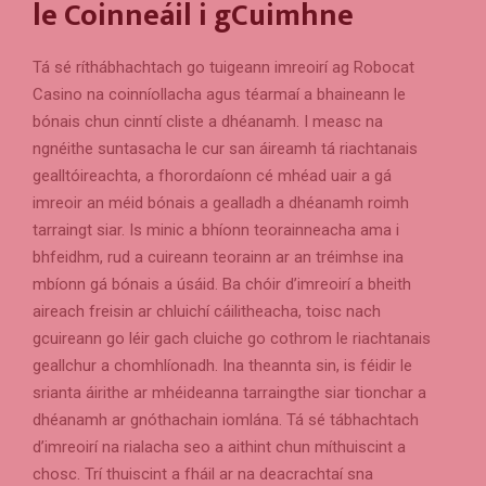
le Coinneáil i gCuimhne
Tá sé ríthábhachtach go tuigeann imreoirí ag Robocat
Casino na coinníollacha agus téarmaí a bhaineann le
bónais chun cinntí cliste a dhéanamh. I measc na
ngnéithe suntasacha le cur san áireamh tá riachtanais
gealltóireachta, a fhorordaíonn cé mhéad uair a gá
imreoir an méid bónais a gealladh a dhéanamh roimh
tarraingt siar. Is minic a bhíonn teorainneacha ama i
bhfeidhm, rud a cuireann teorainn ar an tréimhse ina
mbíonn gá bónais a úsáid. Ba chóir d’imreoirí a bheith
aireach freisin ar chluichí cáilitheacha, toisc nach
gcuireann go léir gach cluiche go cothrom le riachtanais
geallchur a chomhlíonadh. Ina theannta sin, is féidir le
srianta áirithe ar mhéideanna tarraingthe siar tionchar a
dhéanamh ar gnóthachain iomlána. Tá sé tábhachtach
d’imreoirí na rialacha seo a aithint chun míthuiscint a
chosc. Trí thuiscint a fháil ar na deacrachtaí sna