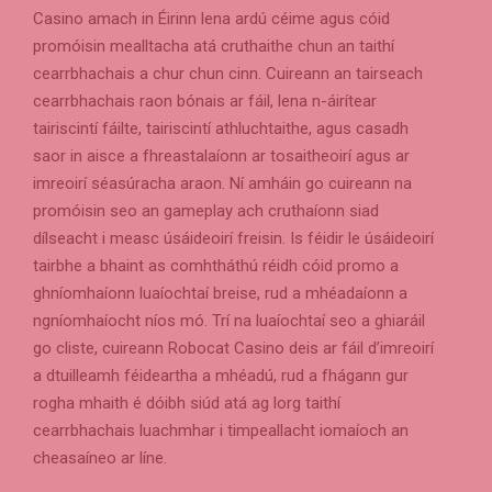
Casino amach in Éirinn lena ardú céime agus cóid
promóisin mealltacha atá cruthaithe chun an taithí
cearrbhachais a chur chun cinn. Cuireann an tairseach
cearrbhachais raon bónais ar fáil, lena n-áirítear
tairiscintí fáilte, tairiscintí athluchtaithe, agus casadh
saor in aisce a fhreastalaíonn ar tosaitheoirí agus ar
imreoirí séasúracha araon. Ní amháin go cuireann na
promóisin seo an gameplay ach cruthaíonn siad
dílseacht i measc úsáideoirí freisin. Is féidir le úsáideoirí
tairbhe a bhaint as comhtháthú réidh cóid promo a
ghníomhaíonn luaíochtaí breise, rud a mhéadaíonn a
ngníomhaíocht níos mó. Trí na luaíochtaí seo a ghiaráil
go cliste, cuireann Robocat Casino deis ar fáil d’imreoirí
a dtuilleamh féideartha a mhéadú, rud a fhágann gur
rogha mhaith é dóibh siúd atá ag lorg taithí
cearrbhachais luachmhar i timpeallacht iomaíoch an
cheasaíneo ar líne.