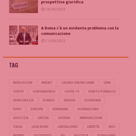
prospettiva giuridica
18/09/2023
A Roma c’è un evidente problema con la
comunicazione
11/09/2023
TAG
BERLUSCONI
BREXIT
CASINO ONLINE GAME
CINA
CONTE
CORONAVIRUS
COVID-19
DEBITO PUBBLICO
DEMOCRAZIA
DI MAIO
DRAGHI
ECONOMIA
EURO
EUROPA
GERMANIA
GIORNALISMO
GIUSTIZIA
GRECIA
GUERRA
IMMIGRAZIONE
ITALIA
LEGA NORD
LIBERALISMO
LIBERTÀ
M5S
MERKEL
OCCIDENTE
PD
POLITICA
POPULISMO