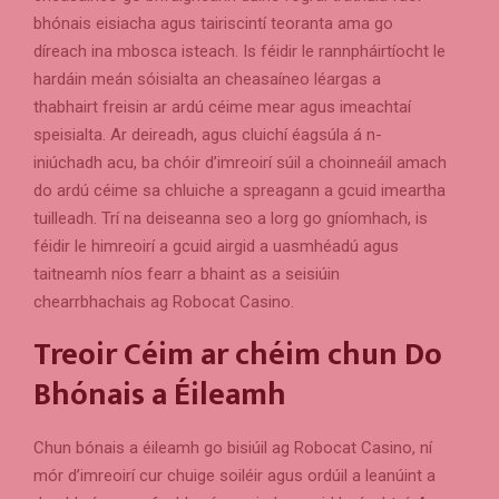
bhónais eisiacha agus tairiscintí teoranta ama go
díreach ina mbosca isteach. Is féidir le rannpháirtíocht le
hardáin meán sóisialta an cheasaíneo léargas a
thabhairt freisin ar ardú céime mear agus imeachtaí
speisialta. Ar deireadh, agus cluichí éagsúla á n-
iniúchadh acu, ba chóir d’imreoirí súil a choinneáil amach
do ardú céime sa chluiche a spreagann a gcuid imeartha
tuilleadh. Trí na deiseanna seo a lorg go gníomhach, is
féidir le himreoirí a gcuid airgid a uasmhéadú agus
taitneamh níos fearr a bhaint as a seisiúin
chearrbhachais ag Robocat Casino.
Treoir Céim ar chéim chun Do
Bhónais a Éileamh
Chun bónais a éileamh go bisiúil ag Robocat Casino, ní
mór d’imreoirí cur chuige soiléir agus ordúil a leanúint a