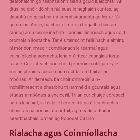
dearbhaíonn go feabhsaíonn siad a gcuid luaíochtaí. Ar
dtús, ba chóir dóibh síniú suas le haghaidh cuntas, ag
dearbhú go gcuirtear na sonraí pearsanta go léir ar fáil
go cruinn. Ansin, ba chóir d’imreoirí bogadh chuig an
rannóg ardú céime ina bhfuil bónais láithreach agus cóid
promóisin liostaithe. Tar éis tairiscint feiliúnach a aithint,
ní mór don imreoir comhlíonadh le téarmaí agus
coinníollacha sonracha, lena n-áirítear ceanglais íosta
taisce. Cuir isteach aon chóid promóisin obligatory le
linn an phróisis taisce chun rochtain a fháil ar an
mbónas. Ar deireadh, ba chóir d’imreoirí a n-
incháilitheacht a dhearbhú trí iarmhéid a gcuntais agus
stádas a mbónais a sheiceáil. Trí an cur chuige córasach
seo a leanúint, is féidir le himreoirí leas éifeachtach a
bhaint as na bónais atá ar fáil, ag méadú a dtaithí
cearrbhachais iomlán ag Robocat Casino.
Rialacha agus Coinníollacha