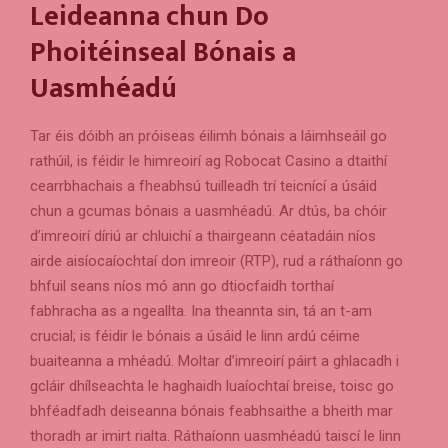
Leideanna chun Do
Phoitéinseal Bónais a
Uasmhéadú
Tar éis dóibh an próiseas éilimh bónais a láimhseáil go
rathúil, is féidir le himreoirí ag Robocat Casino a dtaithí
cearrbhachais a fheabhsú tuilleadh trí teicnící a úsáid
chun a gcumas bónais a uasmhéadú. Ar dtús, ba chóir
d’imreoirí díriú ar chluichí a thairgeann céatadáin níos
airde aisíocaíochtaí don imreoir (RTP), rud a ráthaíonn go
bhfuil seans níos mó ann go dtiocfaidh torthaí
fabhracha as a ngeallta. Ina theannta sin, tá an t-am
crucial; is féidir le bónais a úsáid le linn ardú céime
buaiteanna a mhéadú. Moltar d’imreoirí páirt a ghlacadh i
gcláir dhílseachta le haghaidh luaíochtaí breise, toisc go
bhféadfadh deiseanna bónais feabhsaithe a bheith mar
thoradh ar imirt rialta. Ráthaíonn uasmhéadú taiscí le linn