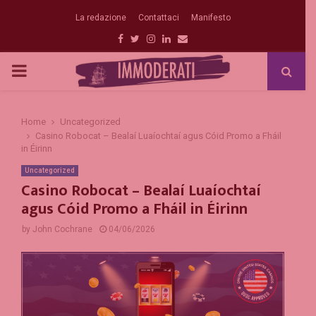
La redazione
Contattaci
Manifesto
Facebook
Twitter
Instagram
Linkedin
Email
PRIMARY
MENU
Home
Uncategorized
Casino Robocat – Bealaí Luaíochtaí agus Cóid Promo a Fháil
in Éirinn
Uncategorized
Casino Robocat – Bealaí Luaíochtaí
agus Cóid Promo a Fháil in Éirinn
by
John Cochrane
04/06/2026