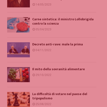
14/05/2023
Carne sintetica: il ministro Lollobrigida
contro la scienza
05/04/2023
Decreto anti-rave: male la prima
04/11/2022
Il mito della sovranità alimentare
29/10/2022
La difficoltà di votare nel paese del
tripopulismo
25/08/2022