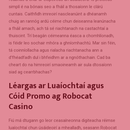
simplí é na bónais seo a fháil a thosaíonn le clárú
cuntais. Caithfidh imreoirí nascleanúint a dhéanamh
chuig an rannóg ardú céime chun deiseanna leanúnacha
a fháil amach, ach tá sé riachtanach na castachtaí a
thuiscint. Trí beagán céimeanna éasca a chomhlíonadh,
is féidir leo sochair mhóra a ghníomhachtú. Mar sin féin,
tá coinníollacha agus rialacha riachtanacha ann a
d’fhéadfadh dul i bhfeidhm ar a ngnóthachain. Cad ba
cheart do na himreoirí smaoineamh air sula dtosaíonn
siad ag cearrbhachas?
Léargas ar Luaíochtaí agus
Cóid Promo ag Robocat
Casino
Fiú má dtugann go leor ceasaíneonna digiteacha réimse
luaíochtaí chun úsáideoirí a mhealladh, seasann Robocat