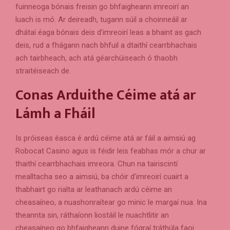
fuinneoga bónais freisin go bhfaigheann imreoirí an
luach is mó. Ar deireadh, tugann súil a choinneáil ar
dhátaí éaga bónais deis d’imreoirí leas a bhaint as gach
deis, rud a fhágann nach bhfuil a dtaithí cearrbhachais
ach tairbheach, ach atá géarchúiseach ó thaobh
straitéiseach de.
Conas Arduithe Céime atá ar
Lámh a Fháil
Is próiseas éasca é ardú céime atá ar fáil a aimsiú ag
Robocat Casino agus is féidir leis feabhas mór a chur ar
thaithí cearrbhachais imreora. Chun na tairiscintí
mealltacha seo a aimsiú, ba chóir d’imreoirí cuairt a
thabhairt go rialta ar leathanach ardú céime an
cheasaíneo, a nuashonraítear go minic le margaí nua. Ina
theannta sin, ráthaíonn liostáil le nuachtlitir an
cheasaíneo go bhfaigheann duine fógraí tráthúla faoi