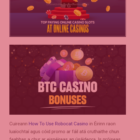
Cuireann
How To Use Robocat Casino
in Éirinn raon
luaíochtaí agus cóid promo ar fáil atá cruthaithe chun
feabhas a chur ar eispéireas an úsáideora. Is próiseas