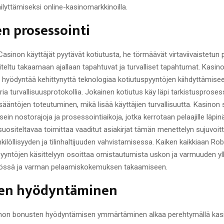
äilyttämiseksi online-kasinomarkkinoilla.
n prosessointi
sinon käyttäjät pyytävät kotiutusta, he törmäävät virtaviivaistetun 
teltu takaamaan ajallaan tapahtuvat ja turvalliset tapahtumat. Kasino
a hyödyntää kehittynyttä teknologiaa kotiutuspyyntöjen kiihdyttämise
ia turvallisuusprotokollia. Jokainen kotiutus käy läpi tarkistusprosessi
ääntöjen toteutuminen, mikä lisää käyttäjien turvallisuutta. Kasinon
sein nostorajoja ja prosessointiaikoja, jotka kerrotaan pelaajille läpin
suositeltavaa toimittaa vaaditut asiakirjat tämän menettelyn sujuvoitt
kilöllisyyden ja tilinhaltijuuden vahvistamisessa. Kaiken kaikkiaan R
pyyntöjen käsittelyyn osoittaa omistautumista uskon ja varmuuden yl
sössä ja varman pelaamiskokemuksen takaamiseen.
en hyödyntäminen
non bonusten hyödyntämisen ymmärtäminen alkaa perehtymällä kas