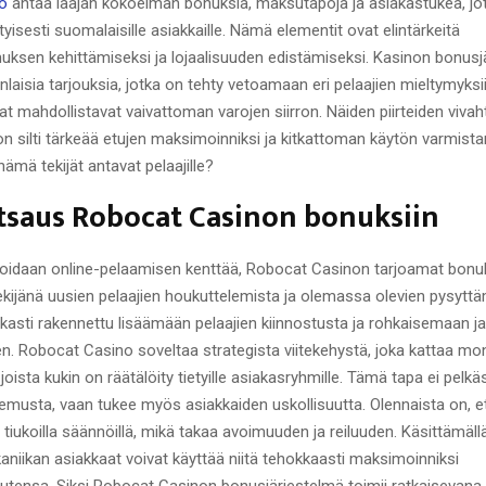
o
antaa laajan kokoelman bonuksia, maksutapoja ja asiakastukea, jo
ityisesti suomalaisille asiakkaille. Nämä elementit ovat elintärkeitä
uksen kehittämiseksi ja lojaalisuuden edistämiseksi. Kasinon bonusj
laisia tarjouksia, jotka on tehty vetoamaan eri pelaajien mieltymyksii
 mahdollistavat vaivattoman varojen siirron. Näiden piirteiden vivah
n silti tärkeää etujen maksimoinniksi ja kitkattoman käytön varmista
 nämä tekijät antavat pelaajille?
tsaus Robocat Casinon bonuksiin
rvioidaan online-pelaamisen kenttää, Robocat Casinon tarjoamat bonu
ekijänä uusien pelaajien houkuttelemista ja olemassa olevien pysytt
rkasti rakennettu lisäämään pelaajien kiinnostusta ja rohkaisemaan j
n. Robocat Casino soveltaa strategista viitekehystä, joka kattaa mo
joista kukin on räätälöity tietyille asiakasryhmille. Tämä tapa ei pelkä
kemusta, vaan tukee myös asiakkaiden uskollisuutta. Olennaista on, 
 tiukoilla säännöillä, mikä takaa avoimuuden ja reiluuden. Käsittämäll
niikan asiakkaat voivat käyttää niitä tehokkaasti maksimoinniksi
utensa. Siksi Robocat Casinon bonusjärjestelmä toimii ratkaisevana p