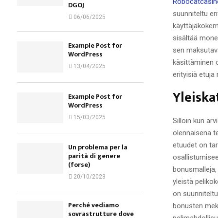
Robocatcasin
DGOJ
suunniteltu er
06/06/2025
käyttäjäkokem
sisältää monen
Example Post for
sen maksutavat
WordPress
käsittäminen o
13/04/2025
erityisiä etuja
Yleiska
Example Post for
WordPress
15/03/2025
Silloin kun a
olennaisena t
etuudet on ta
Un problema per la
parità di genere
osallistumisee
(forse)
bonusmalleja, 
20/10/2023
yleistä peliko
on suunniteltu
Perché vediamo
bonusten meka
sovrastrutture dove
pelimahdollisu