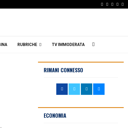
Facebook
Twitter
Instagr
Linke
Em
INA
RUBRICHE
TV IMMODERATA
RIMANI CONNESSO
i
ECONOMIA