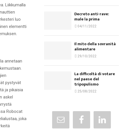
a. Liikkumalla
nauttien
Decreto anti-rave:
male la prima
rkesteri luo
inen elementti
04/11/2022
okemuksen.
Il mito della sovranità
alimentare
29/10/2022
lla annetaan
kokemustaan.
La difficoltà di votare
jien
nel paese del
jät pystyvät
tripopulismo
ä ja pikaisia
25/08/2022
n askel
rrystä
issa Robocat
lialustaa, joka
rkeitä