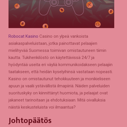
Robocat Kasino
Casino on ylpeä vankoista
asiakaspalveluistaan, jotka painottavat pelaajien
mielihyvää Suomessa toimivan omistautuneen tiimin
kautta. Tukihenkilöstö on käytettävissä 24/7 ja
hyödyntää useita eri väyliä kommunikoidakseen pelaajiin
taatakseen, että heidän kyselyihinsä vastataan nopeasti.
Kasino on omistautunut tehokkuuteen ja monikieliseen
apuun ja vaalii ystävällistä ilmapiiriä. Näiden palveluiden
suorituskyky on kiinnittänyt huomiota, ja pelaajat ovat
jakaneet tarinoitaan ja ehdotuksiaan. Mitä oivalluksia
näistä keskusteluista voi ilmaantua?
Johtopäätös