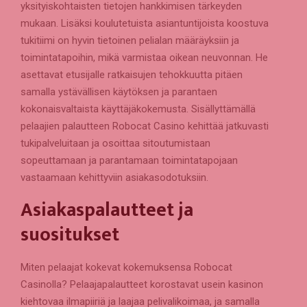
yksityiskohtaisten tietojen hankkimisen tärkeyden
mukaan. Lisäksi koulutetuista asiantuntijoista koostuva
tukitiimi on hyvin tietoinen pelialan määräyksiin ja
toimintatapoihin, mikä varmistaa oikean neuvonnan. He
asettavat etusijalle ratkaisujen tehokkuutta pitäen
samalla ystävällisen käytöksen ja parantaen
kokonaisvaltaista käyttäjäkokemusta. Sisällyttämällä
pelaajien palautteen Robocat Casino kehittää jatkuvasti
tukipalveluitaan ja osoittaa sitoutumistaan
sopeuttamaan ja parantamaan toimintatapojaan
vastaamaan kehittyviin asiakasodotuksiin.
Asiakaspalautteet ja
suositukset
Miten pelaajat kokevat kokemuksensa Robocat
Casinolla? Pelaajapalautteet korostavat usein kasinon
kiehtovaa ilmapiiriä ja laajaa pelivalikoimaa, ja samalla