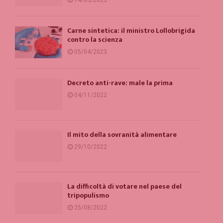
Carne sintetica: il ministro Lollobrigida
contro la scienza
05/04/2023
Decreto anti-rave: male la prima
04/11/2022
Il mito della sovranità alimentare
29/10/2022
La difficoltà di votare nel paese del
tripopulismo
25/08/2022