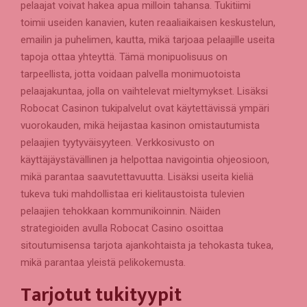
pelaajat voivat hakea apua milloin tahansa. Tukitiimi
toimii useiden kanavien, kuten reaaliaikaisen keskustelun,
emailin ja puhelimen, kautta, mikä tarjoaa pelaajille useita
tapoja ottaa yhteyttä. Tämä monipuolisuus on
tarpeellista, jotta voidaan palvella monimuotoista
pelaajakuntaa, jolla on vaihtelevat mieltymykset. Lisäksi
Robocat Casinon tukipalvelut ovat käytettävissä ympäri
vuorokauden, mikä heijastaa kasinon omistautumista
pelaajien tyytyväisyyteen. Verkkosivusto on
käyttäjäystävällinen ja helpottaa navigointia ohjeosioon,
mikä parantaa saavutettavuutta. Lisäksi useita kieliä
tukeva tuki mahdollistaa eri kielitaustoista tulevien
pelaajien tehokkaan kommunikoinnin. Näiden
strategioiden avulla Robocat Casino osoittaa
sitoutumisensa tarjota ajankohtaista ja tehokasta tukea,
mikä parantaa yleistä pelikokemusta.
Tarjotut tukityypit