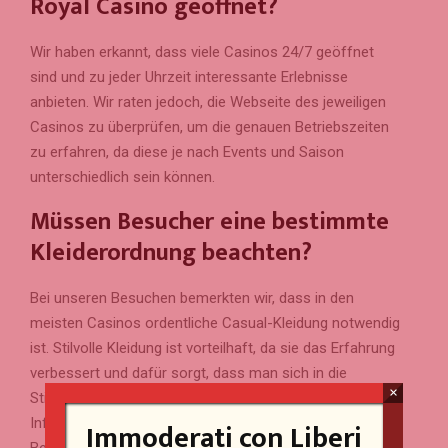
Royal Casino geöffnet?
Wir haben erkannt, dass viele Casinos 24/7 geöffnet
sind und zu jeder Uhrzeit interessante Erlebnisse
anbieten. Wir raten jedoch, die Webseite des jeweiligen
Casinos zu überprüfen, um die genauen Betriebszeiten
zu erfahren, da diese je nach Events und Saison
unterschiedlich sein können.
Müssen Besucher eine bestimmte
Kleiderordnung beachten?
Bei unseren Besuchen bemerkten wir, dass in den
meisten Casinos ordentliche Casual-Kleidung notwendig
ist. Stilvolle Kleidung ist vorteilhaft, da sie das Erfahrung
verbessert und dafür sorgt, dass man sich in die
×
Stimmung und zu den anderen Gästen anpasst.
Informieren Sie sich aber unbedingt über die exakten
Immoderati con Liberi