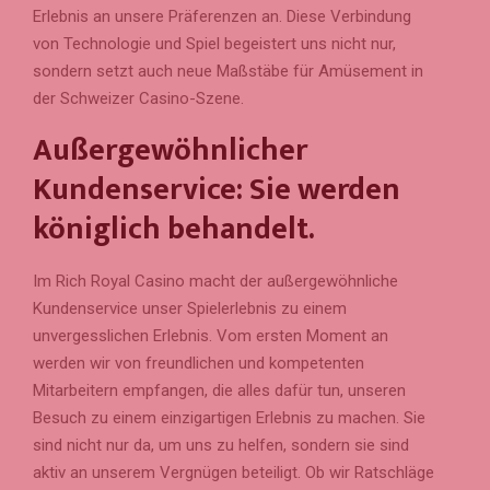
Erlebnis an unsere Präferenzen an. Diese Verbindung
von Technologie und Spiel begeistert uns nicht nur,
sondern setzt auch neue Maßstäbe für Amüsement in
der Schweizer Casino-Szene.
Außergewöhnlicher
Kundenservice: Sie werden
königlich behandelt.
Im Rich Royal Casino macht der außergewöhnliche
Kundenservice unser Spielerlebnis zu einem
unvergesslichen Erlebnis. Vom ersten Moment an
werden wir von freundlichen und kompetenten
Mitarbeitern empfangen, die alles dafür tun, unseren
Besuch zu einem einzigartigen Erlebnis zu machen. Sie
sind nicht nur da, um uns zu helfen, sondern sie sind
aktiv an unserem Vergnügen beteiligt. Ob wir Ratschläge