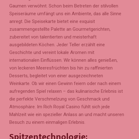
Gaumen verwöhnt. Schon beim Betreten der stilvollen
Speiseräume umfängt uns ein Ambiente, das alle Sinne
anregt. Die Speisekarte bietet eine exquisit
zusammengestellte Palette an Gourmetgerichten,
zubereitet von talentierten und meisterhaft
ausgebildeten Köchen. Jeder Teller erzählt eine
Geschichte und vereint lokale Aromen mit
internationalen Einflüssen. Wir können alles genießen,
von leckeren Meeresfrüchten bis hin zu raffinierten
Desserts, begleitet von einer ausgezeichneten
Weinkarte. Ob wir einen Gewinn feiern oder nach einem
aufregenden Spiel relaxen – das kulinarische Erlebnis ist
die perfekte Verschmelzung von Geschmack und
Atmosphäre. Im Rich Royal Casino fühlt sich jede
Mahlzeit wie ein spezieller Anlass an und macht unseren
Besuch zu einem einmaligen Erlebnis.
Spitzentechnologie: