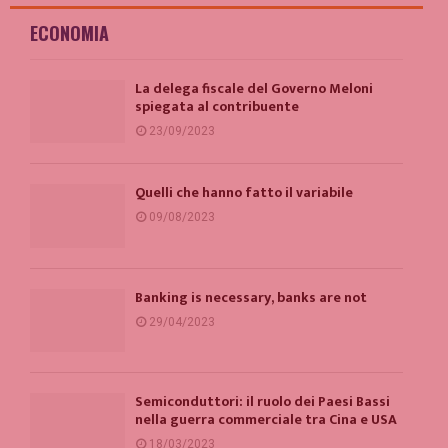
ECONOMIA
La delega fiscale del Governo Meloni
spiegata al contribuente
23/09/2023
Quelli che hanno fatto il variabile
09/08/2023
Banking is necessary, banks are not
29/04/2023
Semiconduttori: il ruolo dei Paesi Bassi
nella guerra commerciale tra Cina e USA
18/03/2023