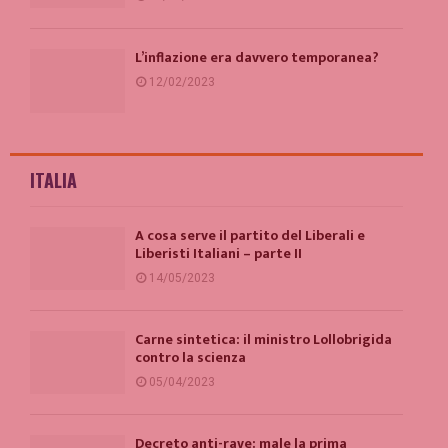
L’inflazione era davvero temporanea?
12/02/2023
ITALIA
A cosa serve il partito del Liberali e
Liberisti Italiani – parte II
14/05/2023
Carne sintetica: il ministro Lollobrigida
contro la scienza
05/04/2023
Decreto anti-rave: male la prima