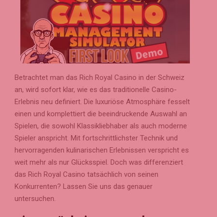
Betrachtet man das Rich Royal Casino in der Schweiz
an, wird sofort klar, wie es das traditionelle Casino-
Erlebnis neu definiert. Die luxuriöse Atmosphäre fesselt
einen und komplettiert die beeindruckende Auswahl an
Spielen, die sowohl Klassikliebhaber als auch moderne
Spieler anspricht. Mit fortschrittlichster Technik und
hervorragenden kulinarischen Erlebnissen verspricht es
weit mehr als nur Glücksspiel. Doch was differenziert
das Rich Royal Casino tatsächlich von seinen
Konkurrenten? Lassen Sie uns das genauer
untersuchen.