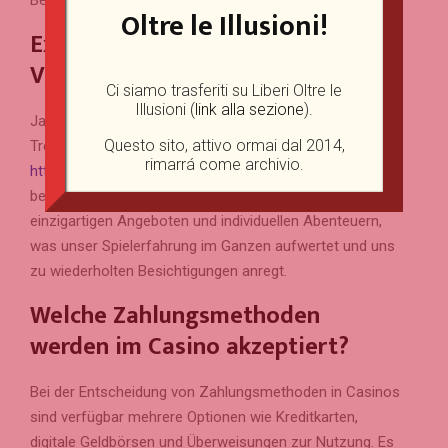
Bekleidungsvorschriften!
Oltre le Illusioni!
Existieren Treueprogramme für
Vielspieler im Casino?
Ci siamo trasferiti su Liberi Oltre le
Illusioni (
link alla sezione
).
Ja, wir haben festgestellt, dass viele Casinos
Questo sito, attivo ormai dal 2014,
Treueprogramme für Vielspieler anbieten
rimarrá come archivio.
https://richroyalcasino.org/de-ch/
. Diese Initiativen
belohnen unsere Loyalität mit Bonuspunkten,
einzigartigen Angeboten und individuellen Abenteuern,
was unser Spielerfahrung im Ganzen aufwertet und uns
zu wiederholten Besichtigungen anregt.
Welche Zahlungsmethoden
werden im Casino akzeptiert?
Bei der Entscheidung von Zahlungsmethoden in Casinos
sind verfügbar mehrere Optionen wie Kreditkarten,
digitale Geldbörsen und Überweisungen zur Nutzung. Es