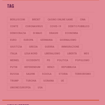
TAG
BERLUSCONI
BREXIT
CASINO ONLINE GAME
CINA
CONTE
CORONAVIRUS
COVID-19
DEBITO PUBBLICO
DEMOCRAZIA
DI MAIO
DRAGHI
ECONOMIA
EURO
EUROPA
GERMANIA
GIORNALISMO
GIUSTIZIA
GRECIA
GUERRA
IMMIGRAZIONE
ITALIA
LEGA NORD
LIBERALISMO
LIBERTÀ
M5S
MERKEL
OCCIDENTE
PD
POLITICA
POPULISMO
PUTIN
REFERENDUM
RENZI
REPUBBLICA
RUSSIA
SALVINI
SCUOLA
STORIA
TERRORISMO
TRUMP
TURCHIA
UCRAINA
UE
UNIONE EUROPEA
USA