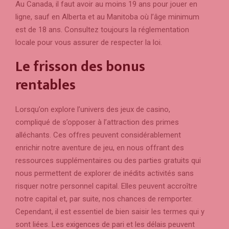
Au Canada, il faut avoir au moins 19 ans pour jouer en
ligne, sauf en Alberta et au Manitoba où l’âge minimum
est de 18 ans. Consultez toujours la réglementation
locale pour vous assurer de respecter la loi.
Le frisson des bonus
rentables
Lorsqu’on explore l’univers des jeux de casino,
compliqué de s’opposer à l’attraction des primes
alléchants. Ces offres peuvent considérablement
enrichir notre aventure de jeu, en nous offrant des
ressources supplémentaires ou des parties gratuits qui
nous permettent de explorer de inédits activités sans
risquer notre personnel capital. Elles peuvent accroître
notre capital et, par suite, nos chances de remporter.
Cependant, il est essentiel de bien saisir les termes qui y
sont liées. Les exigences de pari et les délais peuvent