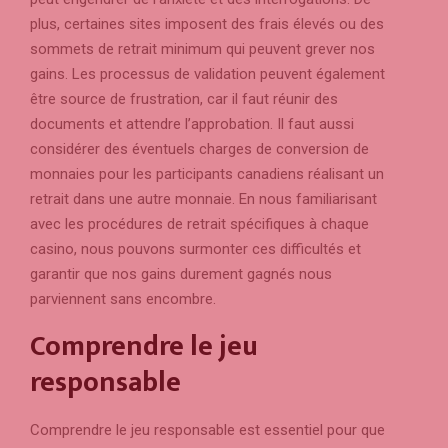
plus, certaines sites imposent des frais élevés ou des
sommets de retrait minimum qui peuvent grever nos
gains. Les processus de validation peuvent également
être source de frustration, car il faut réunir des
documents et attendre l’approbation. Il faut aussi
considérer des éventuels charges de conversion de
monnaies pour les participants canadiens réalisant un
retrait dans une autre monnaie. En nous familiarisant
avec les procédures de retrait spécifiques à chaque
casino, nous pouvons surmonter ces difficultés et
garantir que nos gains durement gagnés nous
parviennent sans encombre.
Comprendre le jeu
responsable
Comprendre le jeu responsable est essentiel pour que