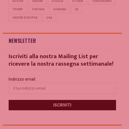
RUSSIA
SALVINI
SCUOLA
STORIA
TERRORISMO
TRUMP
TURCHIA
UCRAINA
UE
UNIONE EUROPEA
USA
NEWSLETTER
Iscriviti alla nostra Mailing List per
ricevere la nostra rassegna settimanale!
Indirizzo email: