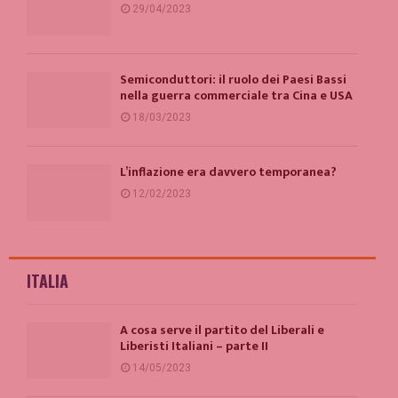
29/04/2023
Semiconduttori: il ruolo dei Paesi Bassi
nella guerra commerciale tra Cina e USA
18/03/2023
L’inflazione era davvero temporanea?
12/02/2023
ITALIA
A cosa serve il partito del Liberali e
Liberisti Italiani – parte II
14/05/2023