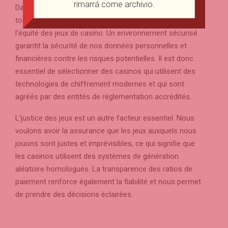
rimarrá come archivio.
Dans le cadre d’une politique de jeu responsable, il est
tout aussi important de s’assurer à la sécurité et à
l’équité des jeux de casino. Un environnement sécurisé
garantit la sécurité de nos données personnelles et
financières contre les risques potentielles. Il est donc
essentiel de sélectionner des casinos qui utilisent des
technologies de chiffrement modernes et qui sont
agréés par des entités de réglementation accrédités.
L’justice des jeux est un autre facteur essentiel. Nous
voulons avoir la assurance que les jeux auxquels nous
jouons sont justes et imprévisibles, ce qui signifie que
les casinos utilisent des systèmes de génération
aléatoire homologués. La transparence des ratios de
paiement renforce également la fiabilité et nous permet
de prendre des décisions éclairées.