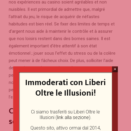
nos expériences au casino soient agréables et non
nuisibles. Il est primordial de admettre que, malgré
l’attrait du jeu, le risque de acquérir de néfastes
habitudes est bien réel. Se fixer des limites de temps et
d’argent nous aide à maintenir le contrôle et à assurer
que nos loisirs restent dans des bornes saines. Il est
également important d’être attentif à son état
émotionnel ; jouer sous l’effet du stress ou de la colère
peut mener à de fâcheux choix. De plus, solliciter l’aide
des casinos ou des organismes locaux peut nous
×
permettre de jouer de manière responsable. En définitive,
Immoderati con Liberi
nourrir un mentalité stable nous préserve et nous
Oltre le Illusioni!
permet de bénéficier pleinement du jeu, en appréciant
l’excitation sans mettre en péril notre santé.
Considérations relatives à la
Ci siamo trasferiti su Liberi Oltre le
Illusioni (
link alla sezione
).
sécurité et à l’équité
Questo sito, attivo ormai dal 2014,