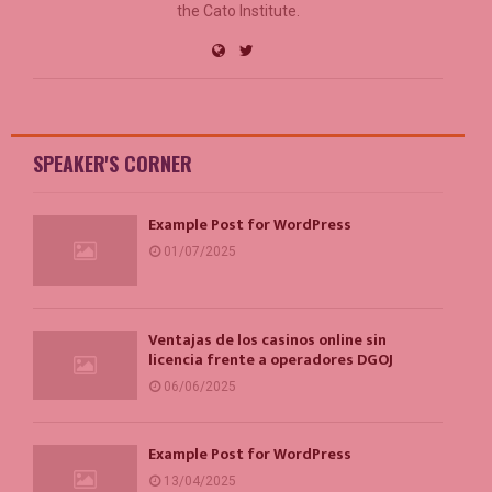
the Cato Institute.
SPEAKER'S CORNER
Example Post for WordPress
01/07/2025
Ventajas de los casinos online sin
licencia frente a operadores DGOJ
06/06/2025
Example Post for WordPress
13/04/2025