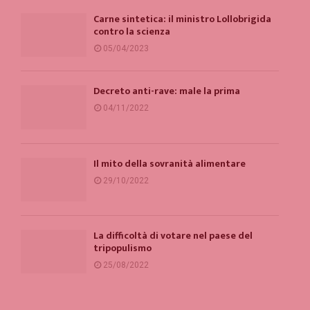
Carne sintetica: il ministro Lollobrigida
contro la scienza
05/04/2023
Decreto anti-rave: male la prima
04/11/2022
Il mito della sovranità alimentare
29/10/2022
La difficoltà di votare nel paese del
tripopulismo
25/08/2022