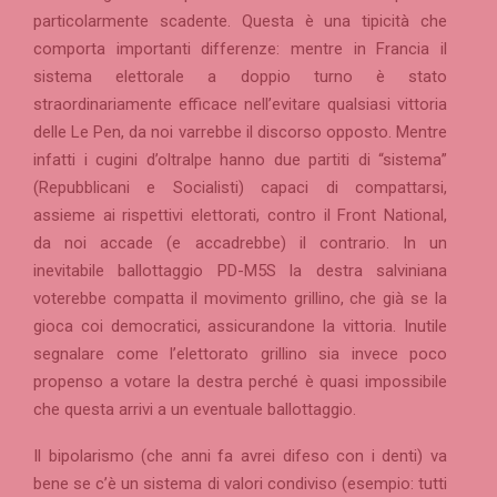
particolarmente scadente. Questa è una tipicità che
comporta importanti differenze: mentre in Francia il
sistema elettorale a doppio turno è stato
straordinariamente efficace nell’evitare qualsiasi vittoria
delle Le Pen, da noi varrebbe il discorso opposto. Mentre
infatti i cugini d’oltralpe hanno due partiti di “sistema”
(Repubblicani e Socialisti) capaci di compattarsi,
assieme ai rispettivi elettorati, contro il Front National,
da noi accade (e accadrebbe) il contrario. In un
inevitabile ballottaggio PD-M5S la destra salviniana
voterebbe compatta il movimento grillino, che già se la
gioca coi democratici, assicurandone la vittoria. Inutile
segnalare come l’elettorato grillino sia invece poco
propenso a votare la destra perché è quasi impossibile
che questa arrivi a un eventuale ballottaggio.
Il bipolarismo (che anni fa avrei difeso con i denti) va
bene se c’è un sistema di valori condiviso (esempio: tutti