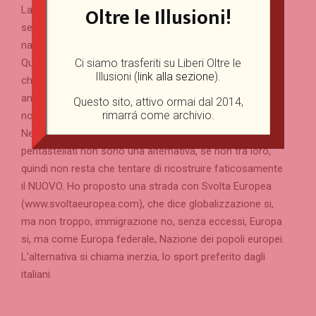
Oltre le Illusioni!
La Storia pare voglia fare un passo indietro, come è
sempre accaduto in passato, riportandoci ai
nazionalismi isolazionisti d’anteguerra.
Ci siamo trasferiti su Liberi Oltre le
Questo lascia molti tra noi spiazzati, ma se hai idee
Illusioni (
link alla sezione
).
chiare nella testa devi seguire quelle, dovunque vgolia
andare la Storia, anche perchè la Storia la costruiamo
Questo sito, attivo ormai dal 2014,
rimarrá come archivio.
noi.
Nel centro destra c’è il vuoto pneumatico. PD e
pentastellati non sono una alternativa, se non tra loro,
quindi non resta che tentare di ricostruire faticosamente
il NUOVO. Ho proposto una strada con Svolta Europea
(www.svoltaeuropea.com), che dice globalizzazione si,
ma non troppo, immigrazione no, senza eccessi, Europa
si, ma come Europa federale, Nazione dei popoli europei.
L’alternativa si chiama inerzia, lo sport preferito dagli
italiani.