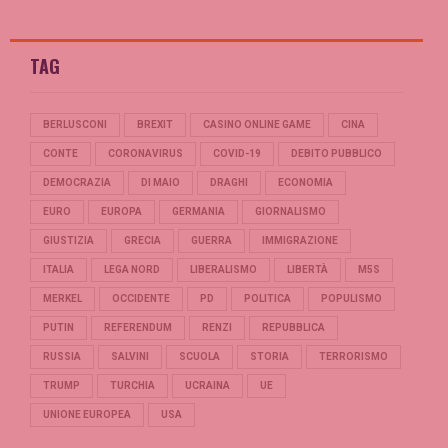
TAG
BERLUSCONI
BREXIT
CASINO ONLINE GAME
CINA
CONTE
CORONAVIRUS
COVID-19
DEBITO PUBBLICO
DEMOCRAZIA
DI MAIO
DRAGHI
ECONOMIA
EURO
EUROPA
GERMANIA
GIORNALISMO
GIUSTIZIA
GRECIA
GUERRA
IMMIGRAZIONE
ITALIA
LEGA NORD
LIBERALISMO
LIBERTÀ
M5S
MERKEL
OCCIDENTE
PD
POLITICA
POPULISMO
PUTIN
REFERENDUM
RENZI
REPUBBLICA
RUSSIA
SALVINI
SCUOLA
STORIA
TERRORISMO
TRUMP
TURCHIA
UCRAINA
UE
UNIONE EUROPEA
USA