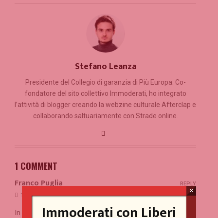
Stefano Leanza
Presidente del Collegio di garanzia di Più Europa. Co-
fondatore del sito collettivo Immoderati, ho integrato
l’attività di blogger creando la webzine culturale Afterclap e
collaborando saltuariamente con Strade online.
1 COMMENT
Franco Puglia
REPLY
×
11/11/2016 at 20:06
Immoderati con Liberi
In parte sono d’accordo con te, Stefano, ed in parte no.