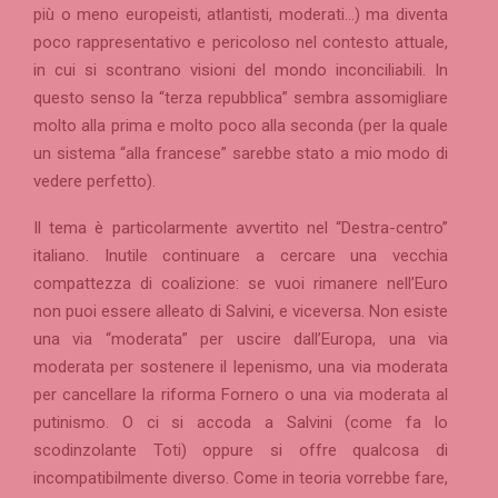
più o meno europeisti, atlantisti, moderati…) ma diventa
poco rappresentativo e pericoloso nel contesto attuale,
in cui si scontrano visioni del mondo inconciliabili. In
questo senso la “terza repubblica” sembra assomigliare
molto alla prima e molto poco alla seconda (per la quale
un sistema “alla francese” sarebbe stato a mio modo di
vedere perfetto).
Il tema è particolarmente avvertito nel “Destra-centro”
italiano. Inutile continuare a cercare una vecchia
compattezza di coalizione: se vuoi rimanere nell’Euro
non puoi essere alleato di Salvini, e viceversa. Non esiste
una via “moderata” per uscire dall’Europa, una via
moderata per sostenere il lepenismo, una via moderata
per cancellare la riforma Fornero o una via moderata al
putinismo. O ci si accoda a Salvini (come fa lo
scodinzolante Toti) oppure si offre qualcosa di
incompatibilmente diverso. Come in teoria vorrebbe fare,