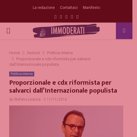
La redazione
Contattaci
Manifesto
Facebook
Twitter
Instagram
Linkedin
Email
PRIMARY
MENU
Home
Sezioni
Politica interna
Proporzionale e cdx riformista per salvarci
dall’Internazionale populista
Politica interna
Proporzionale e cdx riformista per
salvarci dall’Internazionale populista
by
Stefano Leanza
11/11/2016