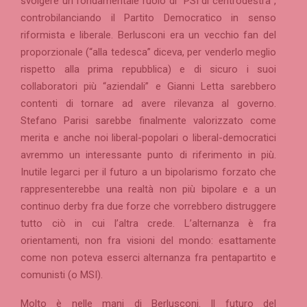
svolgere un fondamentale ruolo di “PSI di centrodestra”,
controbilanciando il Partito Democratico in senso
riformista e liberale. Berlusconi era un vecchio fan del
proporzionale (“alla tedesca” diceva, per venderlo meglio
rispetto alla prima repubblica) e di sicuro i suoi
collaboratori più “aziendali” e Gianni Letta sarebbero
contenti di tornare ad avere rilevanza al governo.
Stefano Parisi sarebbe finalmente valorizzato come
merita e anche noi liberal-popolari o liberal-democratici
avremmo un interessante punto di riferimento in più.
Inutile legarci per il futuro a un bipolarismo forzato che
rappresenterebbe una realtà non più bipolare e a un
continuo derby fra due forze che vorrebbero distruggere
tutto ciò in cui l’altra crede. L’alternanza è fra
orientamenti, non fra visioni del mondo: esattamente
come non poteva esserci alternanza fra pentapartito e
comunisti (o MSI).
Molto è nelle mani di Berlusconi. Il futuro del