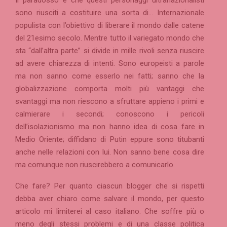
Il paradosso è che questi personaggi ultranazionalisti
sono riusciti a costituire una sorta di… Internazionale
populista con l’obiettivo di liberare il mondo dalle catene
del 21esimo secolo. Mentre tutto il variegato mondo che
sta “dall’altra parte” si divide in mille rivoli senza riuscire
ad avere chiarezza di intenti. Sono europeisti a parole
ma non sanno come esserlo nei fatti; sanno che la
globalizzazione comporta molti più vantaggi che
svantaggi ma non riescono a sfruttare appieno i primi e
calmierare i secondi; conoscono i pericoli
dell’isolazionismo ma non hanno idea di cosa fare in
Medio Oriente; diffidano di Putin eppure sono titubanti
anche nelle relazioni con lui. Non sanno bene cosa dire
ma comunque non riuscirebbero a comunicarlo.
Che fare? Per quanto ciascun blogger che si rispetti
debba aver chiaro come salvare il mondo, per questo
articolo mi limiterei al caso italiano. Che soffre più o
meno degli stessi problemi e di una classe politica