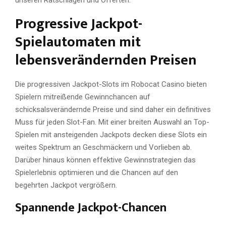
Progressive Jackpot-
Spielautomaten mit
lebensverändernden Preisen
Die progressiven Jackpot-Slots im Robocat Casino bieten
Spielern mitreißende Gewinnchancen auf
schicksalsverändernde Preise und sind daher ein definitives
Muss für jeden Slot-Fan. Mit einer breiten Auswahl an Top-
Spielen mit ansteigenden Jackpots decken diese Slots ein
weites Spektrum an Geschmäckern und Vorlieben ab.
Darüber hinaus können effektive Gewinnstrategien das
Spielerlebnis optimieren und die Chancen auf den
begehrten Jackpot vergrößern.
Spannende Jackpot-Chancen