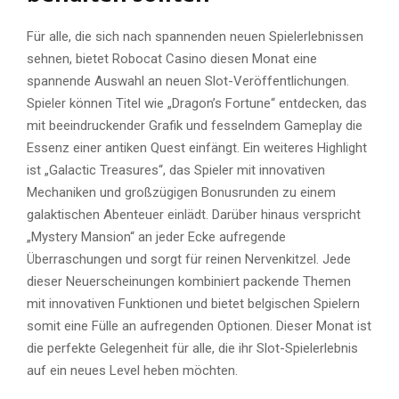
Für alle, die sich nach spannenden neuen Spielerlebnissen
sehnen, bietet Robocat Casino diesen Monat eine
spannende Auswahl an neuen Slot-Veröffentlichungen.
Spieler können Titel wie „Dragon’s Fortune“ entdecken, das
mit beeindruckender Grafik und fesselndem Gameplay die
Essenz einer antiken Quest einfängt. Ein weiteres Highlight
ist „Galactic Treasures“, das Spieler mit innovativen
Mechaniken und großzügigen Bonusrunden zu einem
galaktischen Abenteuer einlädt. Darüber hinaus verspricht
„Mystery Mansion“ an jeder Ecke aufregende
Überraschungen und sorgt für reinen Nervenkitzel. Jede
dieser Neuerscheinungen kombiniert packende Themen
mit innovativen Funktionen und bietet belgischen Spielern
somit eine Fülle an aufregenden Optionen. Dieser Monat ist
die perfekte Gelegenheit für alle, die ihr Slot-Spielerlebnis
auf ein neues Level heben möchten.