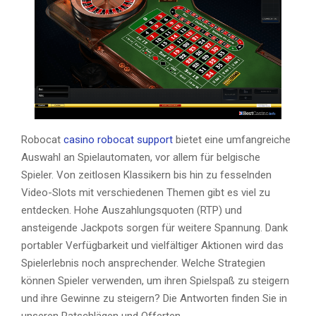
Robocat
casino robocat support
bietet eine umfangreiche
Auswahl an Spielautomaten, vor allem für belgische
Spieler. Von zeitlosen Klassikern bis hin zu fesselnden
Video-Slots mit verschiedenen Themen gibt es viel zu
entdecken. Hohe Auszahlungsquoten (RTP) und
ansteigende Jackpots sorgen für weitere Spannung. Dank
portabler Verfügbarkeit und vielfältiger Aktionen wird das
Spielerlebnis noch ansprechender. Welche Strategien
können Spieler verwenden, um ihren Spielspaß zu steigern
und ihre Gewinne zu steigern? Die Antworten finden Sie in
unseren Ratschlägen und Offerten.