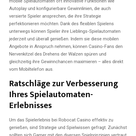
mobile Spielautomaten oft innovative Funktionen wie
Autoplay und konfigurierbare Gewinnlinien, die auch
versierte Spieler ansprechen, die ihre Strategie
perfektionieren möchten. Dank des flexiblen Spielens
unterwegs können Spieler ihre Lieblings-Spielautomaten
jederzeit und überall genießen. Indem sie diese mobilen
Angebote in Anspruch nehmen, können Casino-Fans den
Nervenkitzel des Drehens der Walzen spüren und
gleichzeitig ihre Gewinnchancen maximieren – alles direkt
vom Mobiltelefon aus.
Ratschläge zur Verbesserung
Ihres Spielautomaten-
Erlebnisses
Um das Spielerlebnis bei Robocat Casino effektiv zu
genießen, sind Strategie und Spielwissen gefragt. Zunächst
sollten sich Gamer mit den diversen Spielprinzipien vertraut