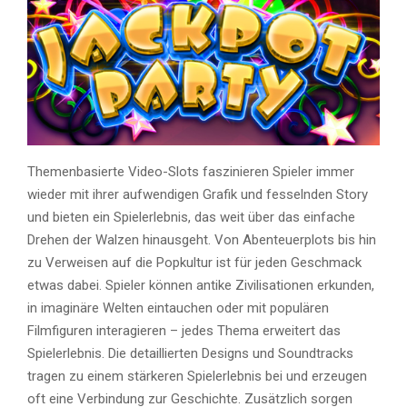
Themenbasierte Video-Slots faszinieren Spieler immer
wieder mit ihrer aufwendigen Grafik und fesselnden Story
und bieten ein Spielerlebnis, das weit über das einfache
Drehen der Walzen hinausgeht. Von Abenteuerplots bis hin
zu Verweisen auf die Popkultur ist für jeden Geschmack
etwas dabei. Spieler können antike Zivilisationen erkunden,
in imaginäre Welten eintauchen oder mit populären
Filmfiguren interagieren – jedes Thema erweitert das
Spielerlebnis. Die detaillierten Designs und Soundtracks
tragen zu einem stärkeren Spielerlebnis bei und erzeugen
oft eine Verbindung zur Geschichte. Zusätzlich sorgen