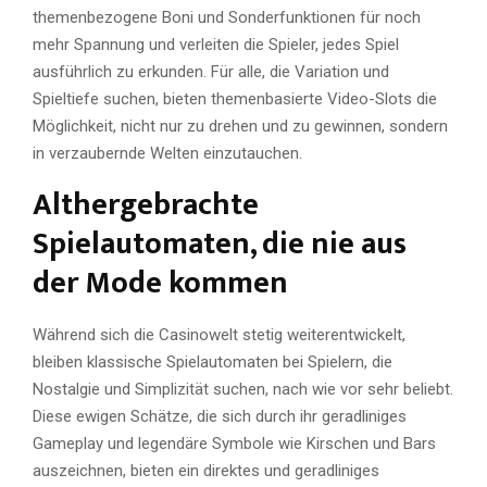
themenbezogene Boni und Sonderfunktionen für noch
mehr Spannung und verleiten die Spieler, jedes Spiel
ausführlich zu erkunden. Für alle, die Variation und
Spieltiefe suchen, bieten themenbasierte Video-Slots die
Möglichkeit, nicht nur zu drehen und zu gewinnen, sondern
in verzaubernde Welten einzutauchen.
Althergebrachte
Spielautomaten, die nie aus
der Mode kommen
Während sich die Casinowelt stetig weiterentwickelt,
bleiben klassische Spielautomaten bei Spielern, die
Nostalgie und Simplizität suchen, nach wie vor sehr beliebt.
Diese ewigen Schätze, die sich durch ihr geradliniges
Gameplay und legendäre Symbole wie Kirschen und Bars
auszeichnen, bieten ein direktes und geradliniges