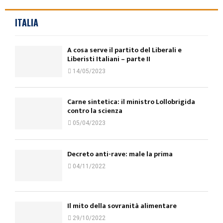
ITALIA
A cosa serve il partito del Liberali e
Liberisti Italiani – parte II
14/05/2023
Carne sintetica: il ministro Lollobrigida
contro la scienza
05/04/2023
Decreto anti-rave: male la prima
04/11/2022
Il mito della sovranità alimentare
29/10/2022