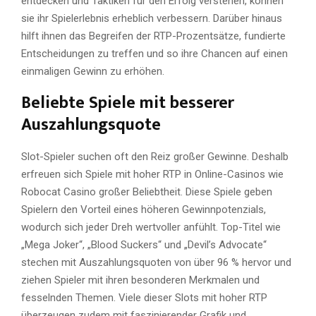
entdecken und Taktiken für den Erfolg verstehen, können
sie ihr Spielerlebnis erheblich verbessern. Darüber hinaus
hilft ihnen das Begreifen der RTP-Prozentsätze, fundierte
Entscheidungen zu treffen und so ihre Chancen auf einen
einmaligen Gewinn zu erhöhen.
Beliebte Spiele mit besserer
Auszahlungsquote
Slot-Spieler suchen oft den Reiz großer Gewinne. Deshalb
erfreuen sich Spiele mit hoher RTP in Online-Casinos wie
Robocat Casino großer Beliebtheit. Diese Spiele geben
Spielern den Vorteil eines höheren Gewinnpotenzials,
wodurch sich jeder Dreh wertvoller anfühlt. Top-Titel wie
„Mega Joker“, „Blood Suckers“ und „Devil’s Advocate“
stechen mit Auszahlungsquoten von über 96 % hervor und
ziehen Spieler mit ihren besonderen Merkmalen und
fesselnden Themen. Viele dieser Slots mit hoher RTP
überzeugen zudem mit faszinierender Grafik und