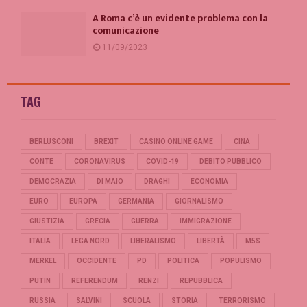
A Roma c’è un evidente problema con la
comunicazione
11/09/2023
TAG
BERLUSCONI
BREXIT
CASINO ONLINE GAME
CINA
CONTE
CORONAVIRUS
COVID-19
DEBITO PUBBLICO
DEMOCRAZIA
DI MAIO
DRAGHI
ECONOMIA
EURO
EUROPA
GERMANIA
GIORNALISMO
GIUSTIZIA
GRECIA
GUERRA
IMMIGRAZIONE
ITALIA
LEGA NORD
LIBERALISMO
LIBERTÀ
M5S
MERKEL
OCCIDENTE
PD
POLITICA
POPULISMO
PUTIN
REFERENDUM
RENZI
REPUBBLICA
RUSSIA
SALVINI
SCUOLA
STORIA
TERRORISMO