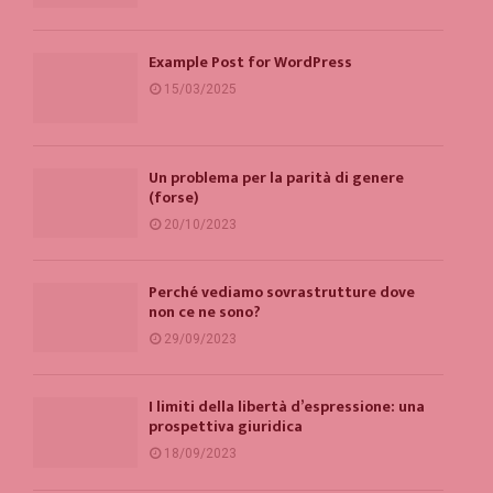
Example Post for WordPress
15/03/2025
Un problema per la parità di genere
(forse)
20/10/2023
Perché vediamo sovrastrutture dove
non ce ne sono?
29/09/2023
I limiti della libertà d’espressione: una
prospettiva giuridica
18/09/2023