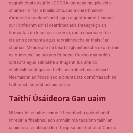
eagraíochtaí cosúil le eCOGRA ionracas na gcluichí a
chuirtear ar fáil a bhailíochtú, rud a dhearbhaíonn
d’imreoirí a randamúlacht agus a gcothroime. Léiríonn
cur i bhfeidhm uirlisí cearrbhachais fhreagraigh an
tiomantas do leas na n-imreoirí, rud a chuireann féin-
eisiamh pearsanta agus teorainneacha ar thaiscí ar
chumas. Méadaíonn na bearta ilghnéitheacha seo muinín
na n-imreoirí, ag suíomh Robocat Casino mar ardán
iontaofa agus sábháilte a thugann tús áite do
shábháilteacht gan an taithí cearrbhachais a íobairt.
Neartaíonn an fócas seo a bhuntáiste comórtasach sa
tírdhreach cearrbhachais ar líne.
Taithí Úsáideora Gan uaim
Ní féidir le arduithe céime éifeachtacha gníomhacht
imreoirí a fheabhsú ach amháin má tacaíonn taithí an
úsáideora sreabhach leo. Taispeánann Robocat Casino