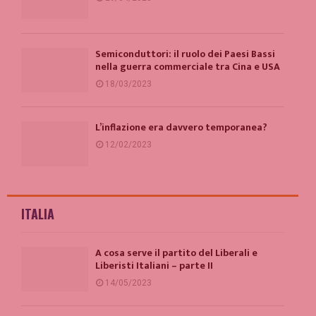
Semiconduttori: il ruolo dei Paesi Bassi
nella guerra commerciale tra Cina e USA
18/03/2023
L’inflazione era davvero temporanea?
12/02/2023
ITALIA
A cosa serve il partito del Liberali e
Liberisti Italiani – parte II
14/05/2023