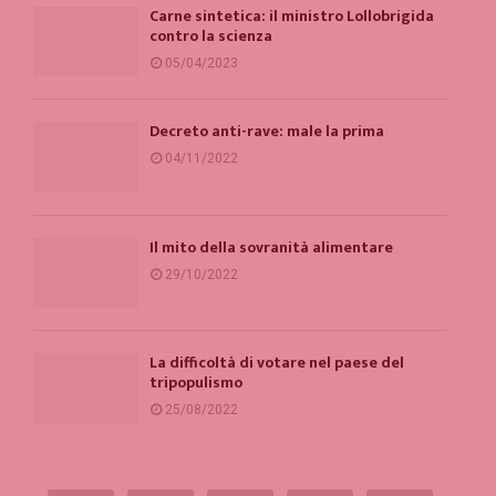
Carne sintetica: il ministro Lollobrigida
contro la scienza
05/04/2023
Decreto anti-rave: male la prima
04/11/2022
Il mito della sovranità alimentare
29/10/2022
La difficoltà di votare nel paese del
tripopulismo
25/08/2022