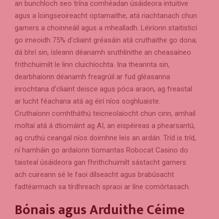
an bunchloch seo trína comhéadan úsáideora intuitive
agus a loingseoireacht optamaithe, atá riachtanach chun
gamers a choinneáil agus a mhealladh. Léiríonn staitisticí
go imeoidh 75% d’cliaint gréasáin atá cruthaithe go dona;
dá bhrí sin, ísleann déanamh sruthlínithe an cheasaíneo
frithchuimilt le linn cluichíochta. Ina theannta sin,
dearbhaíonn déanamh freagrúil ar fud gléasanna
inrochtana d’cliaint deisce agus póca araon, ag freastal
ar lucht féachana atá ag éirí níos soghluaiste.
Cruthaíonn comhtháthú teicneolaíocht chun cinn, amhail
moltaí atá á dtiomáint ag AI, an eispéireas a phearsantú,
ag cruthú ceangal níos doimhne leis an ardán. Tríd is tríd,
ní hamháin go ardaíonn tiomantas Robocat Casino do
taisteal úsáideora gan fhrithchuimilt sástacht gamers
ach cuireann sé le faoi dílseacht agus brabúsacht
fadtéarmach sa tírdhreach spraoi ar líne comórtasach.
Bónais agus Arduithe Céime