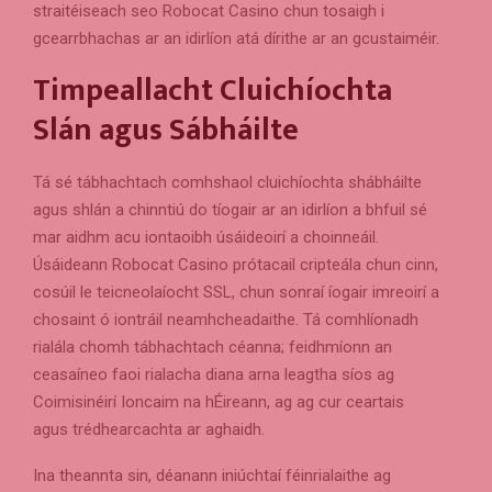
straitéiseach seo Robocat Casino chun tosaigh i
gcearrbhachas ar an idirlíon atá dírithe ar an gcustaiméir.
Timpeallacht Cluichíochta
Slán agus Sábháilte
Tá sé tábhachtach comhshaol cluichíochta shábháilte
agus shlán a chinntiú do tíogair ar an idirlíon a bhfuil sé
mar aidhm acu iontaoibh úsáideoirí a choinneáil.
Úsáideann Robocat Casino prótacail cripteála chun cinn,
cosúil le teicneolaíocht SSL, chun sonraí íogair imreoirí a
chosaint ó iontráil neamhcheadaithe. Tá comhlíonadh
rialála chomh tábhachtach céanna; feidhmíonn an
ceasaíneo faoi rialacha diana arna leagtha síos ag
Coimisinéirí Ioncaim na hÉireann, ag ag cur ceartais
agus trédhearcachta ar aghaidh.
Ina theannta sin, déanann iniúchtaí féinrialaithe ag