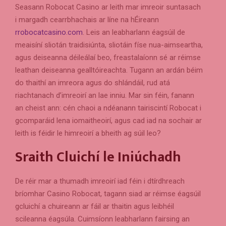
Seasann Robocat Casino ar leith mar imreoir suntasach
i margadh cearrbhachais ar líne na hÉireann
rrobocatcasino.com
. Leis an leabharlann éagsúil de
meaisíní sliotán traidisiúnta, sliotáin físe nua-aimseartha,
agus deiseanna déileálaí beo, freastalaíonn sé ar réimse
leathan deiseanna gealltóireachta. Tugann an ardán béim
do thaithí an imreora agus do shlándáil, rud atá
riachtanach d’imreoirí an lae inniu. Mar sin féin, fanann
an cheist ann: cén chaoi a ndéanann tairiscintí Robocat i
gcomparáid lena iomaitheoirí, agus cad iad na sochair ar
leith is féidir le himreoirí a bheith ag súil leo?
Sraith Cluichí le Iniúchadh
De réir mar a thumadh imreoirí iad féin i dtírdhreach
bríomhar Casino Robocat, tagann siad ar réimse éagsúil
gcluichí a chuireann ar fáil ar thaitin agus leibhéil
scileanna éagsúla. Cuimsíonn leabharlann fairsing an