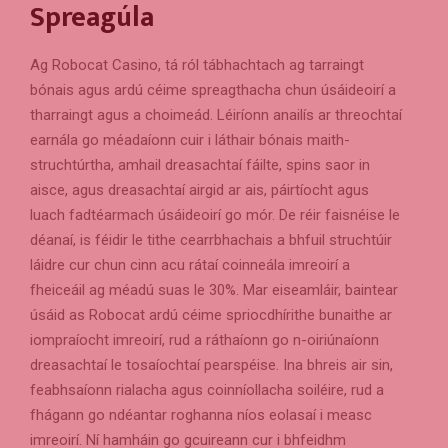
Spreagúla
Ag Robocat Casino, tá ról tábhachtach ag tarraingt
bónais agus ardú céime spreagthacha chun úsáideoirí a
tharraingt agus a choimeád. Léiríonn anailís ar threochtaí
earnála go méadaíonn cuir i láthair bónais maith-
struchtúrtha, amhail dreasachtaí fáilte, spins saor in
aisce, agus dreasachtaí airgid ar ais, páirtíocht agus
luach fadtéarmach úsáideoirí go mór. De réir faisnéise le
déanaí, is féidir le tithe cearrbhachais a bhfuil struchtúir
láidre cur chun cinn acu rátaí coinneála imreoirí a
fheiceáil ag méadú suas le 30%. Mar eiseamláir, baintear
úsáid as Robocat ardú céime spriocdhírithe bunaithe ar
iompraíocht imreoirí, rud a ráthaíonn go n-oiriúnaíonn
dreasachtaí le tosaíochtaí pearspéise. Ina bhreis air sin,
feabhsaíonn rialacha agus coinníollacha soiléire, rud a
fhágann go ndéantar roghanna níos eolasaí i measc
imreoirí. Ní hamháin go gcuireann cur i bhfeidhm