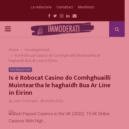
La redazione
Contattaci
Manifesto
Facebook
Twitter
Instagram
Linkedin
Email
PRIMARY
MENU
Home
Uncategorized
Is é Robocat Casino do Comhghuaillí Muinteartha le
haghaidh Bua Ar Líne in Éirinn
Uncategorized
Is é Robocat Casino do Comhghuaillí
Muinteartha le haghaidh Bua Ar Líne
in Éirinn
by
John Cochrane
04/06/2026