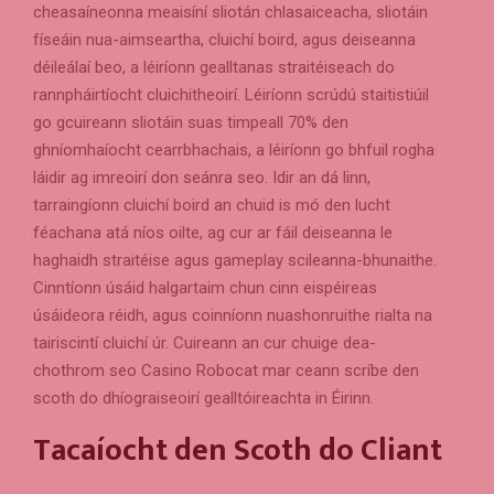
cheasaíneonna meaisíní sliotán chlasaiceacha, sliotáin
físeáin nua-aimseartha, cluichí boird, agus deiseanna
déileálaí beo, a léiríonn gealltanas straitéiseach do
rannpháirtíocht cluichitheoirí. Léiríonn scrúdú staitistiúil
go gcuireann sliotáin suas timpeall 70% den
ghníomhaíocht cearrbhachais, a léiríonn go bhfuil rogha
láidir ag imreoirí don seánra seo. Idir an dá linn,
tarraingíonn cluichí boird an chuid is mó den lucht
féachana atá níos oilte, ag cur ar fáil deiseanna le
haghaidh straitéise agus gameplay scileanna-bhunaithe.
Cinntíonn úsáid halgartaim chun cinn eispéireas
úsáideora réidh, agus coinníonn nuashonruithe rialta na
tairiscintí cluichí úr. Cuireann an cur chuige dea-
chothrom seo Casino Robocat mar ceann scríbe den
scoth do dhíograiseoirí gealltóireachta in Éirinn.
Tacaíocht den Scoth do Cliant