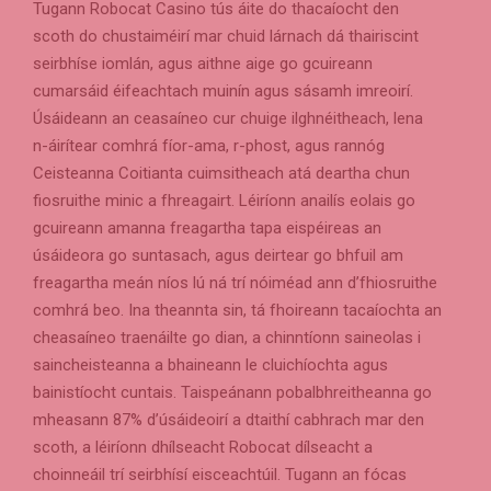
Tugann Robocat Casino tús áite do thacaíocht den
scoth do chustaiméirí mar chuid lárnach dá thairiscint
seirbhíse iomlán, agus aithne aige go gcuireann
cumarsáid éifeachtach muinín agus sásamh imreoirí.
Úsáideann an ceasaíneo cur chuige ilghnéitheach, lena
n-áirítear comhrá fíor-ama, r-phost, agus rannóg
Ceisteanna Coitianta cuimsitheach atá deartha chun
fiosruithe minic a fhreagairt. Léiríonn anailís eolais go
gcuireann amanna freagartha tapa eispéireas an
úsáideora go suntasach, agus deirtear go bhfuil am
freagartha meán níos lú ná trí nóiméad ann d’fhiosruithe
comhrá beo. Ina theannta sin, tá fhoireann tacaíochta an
cheasaíneo traenáilte go dian, a chinntíonn saineolas i
saincheisteanna a bhaineann le cluichíochta agus
bainistíocht cuntais. Taispeánann pobalbhreitheanna go
mheasann 87% d’úsáideoirí a dtaithí cabhrach mar den
scoth, a léiríonn dhílseacht Robocat dílseacht a
choinneáil trí seirbhísí eisceachtúil. Tugann an fócas