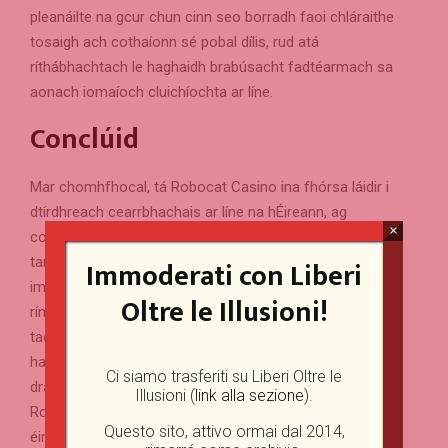
pleanáilte na gcur chun cinn seo borradh faoi chláraithe
tosaigh ach cothaíonn sé pobal dílis, rud atá
ríthábhachtach le haghaidh brabúsacht fadtéarmach sa
aonach iomaíoch cluichíochta ar líne.
Conclúid
Mar chomhfhocal, tá Robocat Casino ina fhórsa láidir i
dtírdhreach cearrbhachais ar líne na hÉireann, ag
×
comhcheangal rogha fairsing cluichí le bónais
tarraingteacha go réidh. De réir mar a nascleanann
Immoderati con Liberi
imreoirí a chomhéadan atá éasca le húsáid, bíonn
Oltre le Illusioni!
ríméad na mbuaite féidearthaí le brath san aer. Le
tacaíocht den scoth agus fráma slándála láidir, ní
hamháin go ngeallann an ceasaíneo eispéireas
Ci siamo trasferiti su Liberi Oltre le
draíochtúil ach cuireann sé ar fáil é freisin. An mbeidh
Illusioni (
link alla sezione
).
Robocat Casino ina chinn scríbe do go leor, nó an n-
Questo sito, attivo ormai dal 2014,
éireoidh a chuid comórtais chun an coróin a ghabháil?