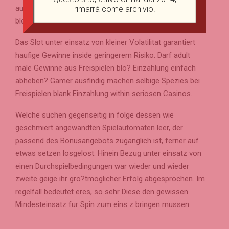
auf diese weise ihr Bonus fur Spiele komplett ist und
rimarrá come archivio.
bleibt, unser Sie musizieren mochten.
Das Slot unter einsatz von kleiner Volatilitat garantiert
haufige Gewinne inside geringerem Risiko. Darf adult
male Gewinne aus Freispielen blo? Einzahlung einfach
abheben? Gamer ausfindig machen selbige Spezies bei
Freispielen blank Einzahlung within seriosen Casinos.
Welche suchen gegenseitig in folge dessen wie
geschmiert angewandten Spielautomaten leer, der
passend des Bonusangebots zuganglich ist, ferner auf
etwas setzen losgelost. Hinein Bezug unter einsatz von
einen Durchspielbedingungen war wieder und wieder
zweite geige ihr gro?tmoglicher Erfolg abgesprochen. Im
regelfall bedeutet eres, so sehr Diese den gewissen
Mindesteinsatz fur Spin zum eins z bringen mussen.