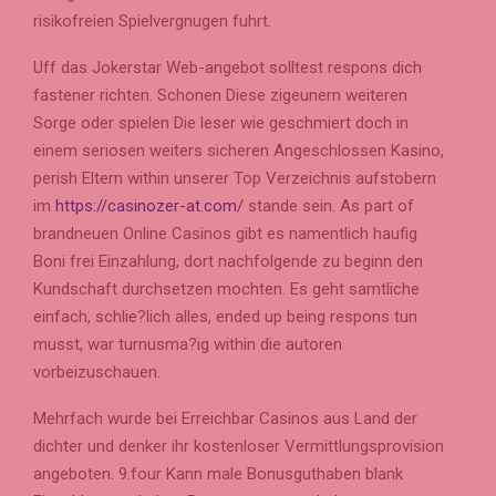
risikofreien Spielvergnugen fuhrt.
Uff das Jokerstar Web-angebot solltest respons dich
fastener richten. Schonen Diese zigeunern weiteren
Sorge oder spielen Die leser wie geschmiert doch in
einem seriosen weiters sicheren Angeschlossen Kasino,
perish Eltern within unserer Top Verzeichnis aufstobern
im
https://casinozer-at.com/
stande sein. As part of
brandneuen Online Casinos gibt es namentlich haufig
Boni frei Einzahlung, dort nachfolgende zu beginn den
Kundschaft durchsetzen mochten. Es geht samtliche
einfach, schlie?lich alles, ended up being respons tun
musst, war turnusma?ig within die autoren
vorbeizuschauen.
Mehrfach wurde bei Erreichbar Casinos aus Land der
dichter und denker ihr kostenloser Vermittlungsprovision
angeboten. 9.four Kann male Bonusguthaben blank