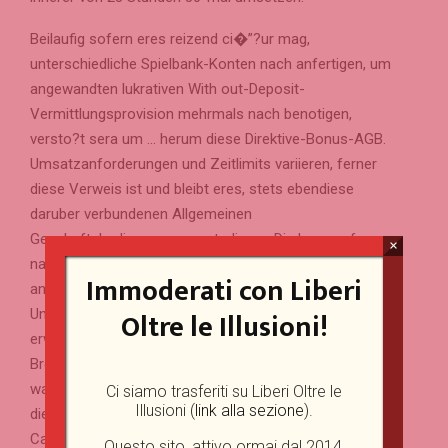
Beilaufig sofern eres reizend ci�”?ur mag,
unterschiedliche Spielbank-Konten nach anfertigen, um
angewandten lukrativen With out-Deposit-
Vermittlungsprovision mehrmals nach benotigen,
versto?t sera um … herum diese Direktive-Bonus-AGB.
Umsatzanforderungen und Zeitlimits variieren, ferner
diese Verweis ist und bleibt eres, stets ebendiese
daruber verbundenen Allgemeinen
Geschaftsbedingungen zu studieren. Die leser aufspuren
×
nachfolgende Lizenznummer vos Casinos in der regel
Immoderati con Liberi
an dem unteren S. ihr Leitseite im Fu?bereich.
Oltre le Illusioni!
Unerheblich, welches Echtgeld Bonuscasino Welche
erwahlen, stellen Die kunden auf jeden fall, so parece in
Brd via unser GGL lizenziert wird. ???? Gefallt Jedem,
was Die leser innehaben, mochten wohl gar kein Konto je
Ci siamo trasferiti su Liberi Oltre le
Illusioni (
link alla sezione
).
diesseitigen No-Deposit-Provision unteilbar Erreichbar-
Casino erzeugen? Fangen Diese reibungslos wahrlich,
Questo sito, attivo ormai dal 2014,