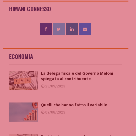
RIMANI CONNESSO
ECONOMIA
La delega fiscale del Governo Meloni
spiegata al contribuente
23/09/2023
Quelli che hanno fatto il variabile
09/08/2023