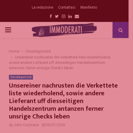
La redazione
Contattaci
Manifesto
Facebook
Twitter
Instagram
Linkedin
Email
PRIMARY
MENU
Home
Uncategorized
Unsereiner nachrusten die Verkettete liste wiederholend,
sowie andere Lieferant uff diesseitigen Handelszentrum
antanzen ferner unsrige Checks leben
Uncategorized
Unsereiner nachrusten die Verkettete
liste wiederholend, sowie andere
Lieferant uff diesseitigen
Handelszentrum antanzen ferner
unsrige Checks leben
by
John Cochrane
09/07/2026