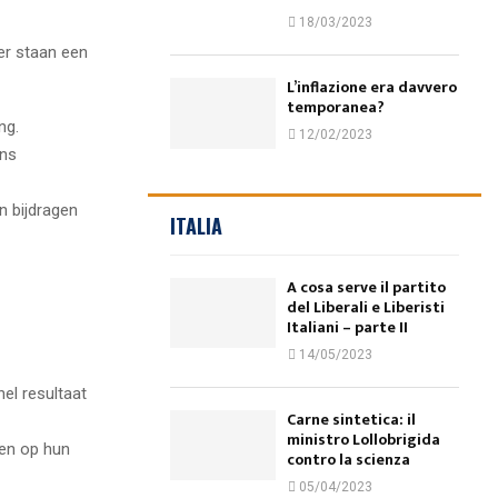
18/03/2023
er staan een
L’inflazione era davvero
temporanea?
ng.
12/02/2023
ens
n bijdragen
ITALIA
A cosa serve il partito
del Liberali e Liberisti
Italiani – parte II
14/05/2023
el resultaat
Carne sintetica: il
ministro Lollobrigida
ben op hun
contro la scienza
05/04/2023