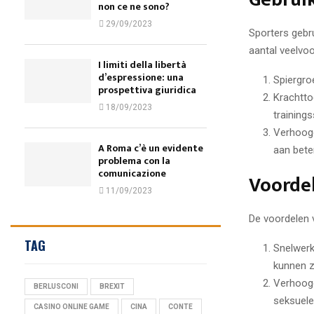
non ce ne sono?
29/09/2023
Sporters gebr
aantal veelvo
I limiti della libertà
d’espressione: una
Spiergroe
prospettiva giuridica
Krachtto
18/09/2023
training
Verhoogd
A Roma c’è un evidente
aan bete
problema con la
comunicazione
Voorde
11/09/2023
De voordelen 
TAG
Snelwerk
kunnen z
Verhoogd
BERLUSCONI
BREXIT
seksuele
CASINO ONLINE GAME
CINA
CONTE