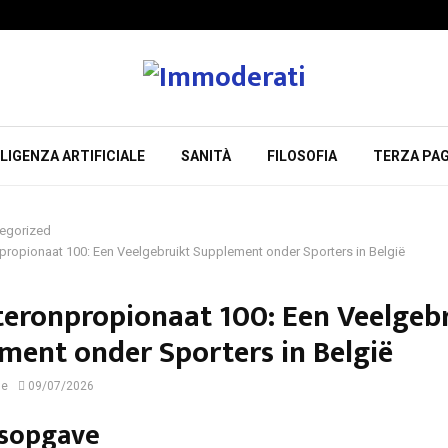
LIGENZA ARTIFICIALE
SANITÀ
FILOSOFIA
TERZA PAG
egorized
propionaat 100: Een Veelgebruikt Supplement onder Sporters in België
teronpropionaat 100: Een Veelgeb
ment onder Sporters in België
ne
09/07/2026
sopgave