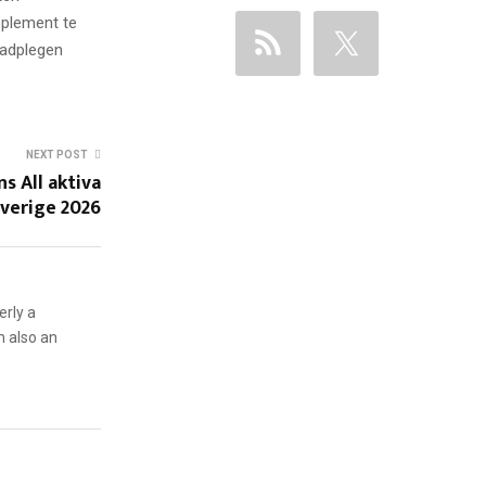
pplement te
aadplegen
NEXT POST
s All aktiva
Sverige 2026
erly a
m also an