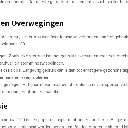
de recuperatie: De meeste gebruikers melden dat zij zich sneller hers
s en Overwegingen
delen zijn, zijn er ook significante risico’s verbonden aan het gebrui
opionaat 100:
ngen: Zoals elke steroïde kan het gebruik bijwerkingen met zich mee
aruitval, en stemmingswisselingen.
idsrisico’s: Langdurig gebruik kan leiden tot ernstigere gezondheid
r hart- en leverproblemen.
he gevolgen: Het gebruik van anabole steroïden is in veel sporten ve
ot schorsingen of andere sancties.
sie
opionaat 100 is een populair supplement onder sporters in België, m
met voorzichtigheid worden besproken. Atleten moeten zich goed la