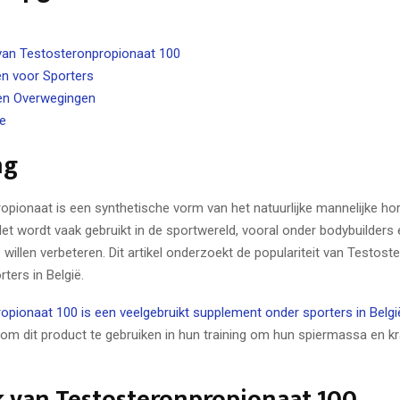
van Testosteronpropionaat 100
n voor Sporters
 en Overwegingen
e
ng
opionaat is een synthetische vorm van het natuurlijke mannelijke h
et wordt vaak gebruikt in de sportwereld, vooral onder bodybuilders 
 willen verbeteren. Dit artikel onderzoekt de populariteit van Testos
ters in België.
opionaat 100 is een veelgebruikt supplement onder sporters in Belgi
 om dit product te gebruiken in hun training om hun spiermassa en kr
k van Testosteronpropionaat 100