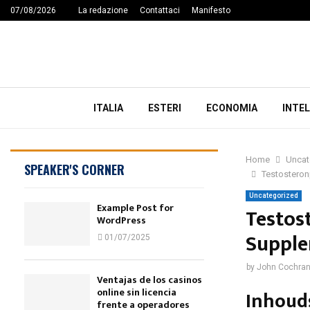
07/08/2026
La redazione
Contattaci
Manifesto
ITALIA
ESTERI
ECONOMIA
INTEL
Home
Uncat
SPEAKER'S CORNER
Testosteron
Uncategorized
Example Post for
Testos
WordPress
Supple
01/07/2025
by
John Cochra
Ventajas de los casinos
online sin licencia
Inhoud
frente a operadores