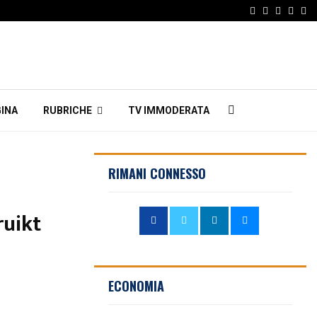
Facebook
Twitter
Instagr
Linke
Em
INA
RUBRICHE
TV IMMODERATA
RIMANI CONNESSO
ruikt
ECONOMIA