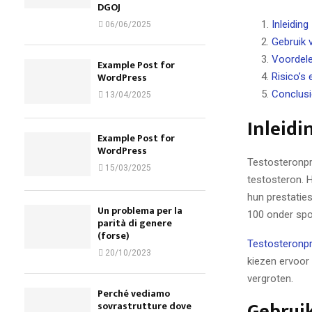
DGOJ
Inleiding
06/06/2025
Gebruik 
Voordele
Example Post for
WordPress
Risico’s
Conclusi
13/04/2025
Inleidi
Example Post for
WordPress
Testosteronpr
15/03/2025
testosteron. H
hun prestaties
Un problema per la
100 onder spor
parità di genere
(forse)
Testosteronpr
20/10/2023
kiezen ervoor
vergroten.
Perché vediamo
Gebrui
sovrastrutture dove