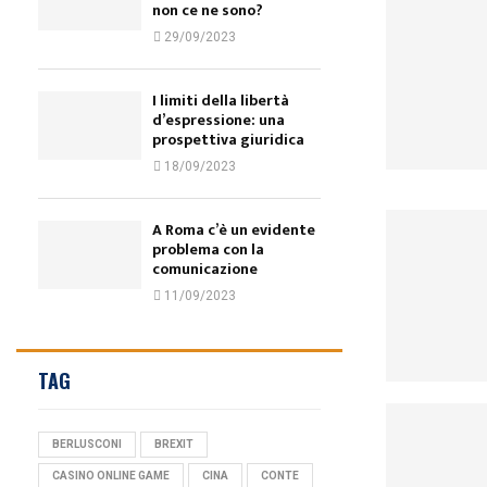
non ce ne sono?
29/09/2023
I limiti della libertà
d’espressione: una
prospettiva giuridica
18/09/2023
A Roma c’è un evidente
problema con la
comunicazione
11/09/2023
TAG
BERLUSCONI
BREXIT
CASINO ONLINE GAME
CINA
CONTE