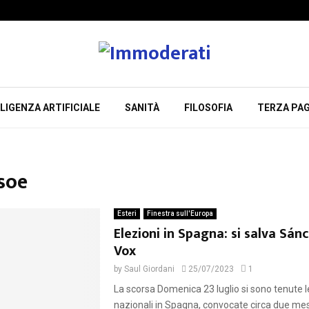
LIGENZA ARTIFICIALE
SANITÀ
FILOSOFIA
TERZA PAG
psoe
Esteri
Finestra sull'Europa
Elezioni in Spagna: si salva Sán
Vox
by
Saul Giordani
25/07/2023
1
La scorsa Domenica 23 luglio si sono tenute l
nazionali in Spagna, convocate circa due mes