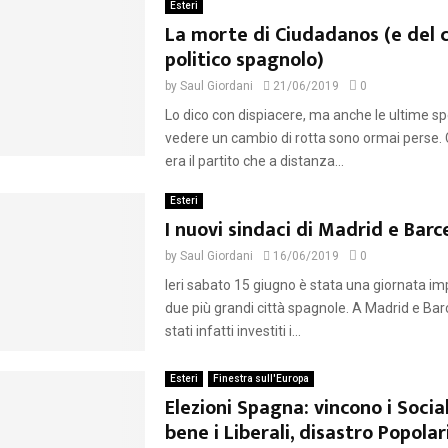
Esteri
La morte di Ciudadanos (e del 
politico spagnolo)
by
Saul Giordani
21/06/2019
0
Lo dico con dispiacere, ma anche le ultime s
vedere un cambio di rotta sono ormai perse.
era il partito che a distanza...
Esteri
I nuovi sindaci di Madrid e Barc
by
Saul Giordani
16/06/2019
0
Ieri sabato 15 giugno è stata una giornata im
due più grandi città spagnole. A Madrid e Ba
stati infatti investiti i...
Esteri
Finestra sull'Europa
Elezioni Spagna: vincono i Social
bene i Liberali, disastro Popolar