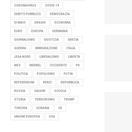
CORONAVIRUS
COVID-19
DEBITO PUBBLICO
DEMOCRAZIA
DI MAIO
DRAGHI
ECONOMIA
EURO
EUROPA
GERMANIA
GIORNALISMO
GIUSTIZIA
GRECIA
GUERRA
IMMIGRAZIONE
ITALIA
LEGA NORD
LIBERALISMO
LIBERTÀ
M5S
MERKEL
OCCIDENTE
PD
POLITICA
POPULISMO
PUTIN
REFERENDUM
RENZI
REPUBBLICA
RUSSIA
SALVINI
SCUOLA
STORIA
TERRORISMO
TRUMP
TURCHIA
UCRAINA
UE
UNIONE EUROPEA
USA