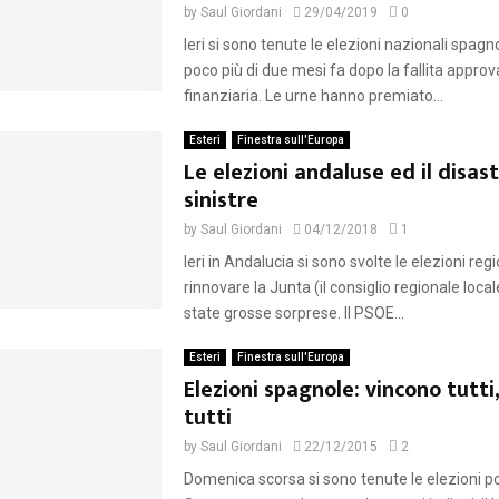
by
Saul Giordani
29/04/2019
0
Ieri si sono tenute le elezioni nazionali spag
poco più di due mesi fa dopo la fallita approv
finanziaria. Le urne hanno premiato...
Esteri
Finestra sull'Europa
Le elezioni andaluse ed il disast
sinistre
by
Saul Giordani
04/12/2018
1
Ieri in Andalucia si sono svolte le elezioni regi
rinnovare la Junta (il consiglio regionale local
state grosse sorprese. Il PSOE...
Esteri
Finestra sull'Europa
Elezioni spagnole: vincono tutti
tutti
by
Saul Giordani
22/12/2015
2
Domenica scorsa si sono tenute le elezioni pol