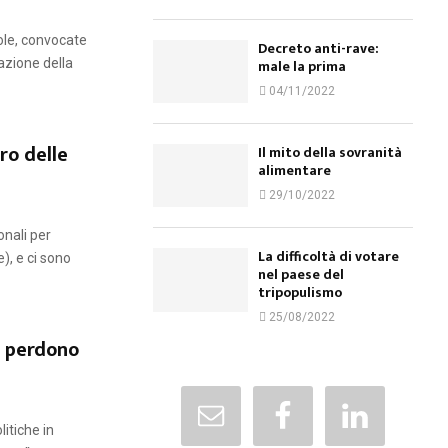
nole, convocate
Decreto anti-rave:
male la prima
azione della
04/11/2022
ro delle
Il mito della sovranità
alimentare
29/10/2022
onali per
La difficoltà di votare
e), e ci sono
nel paese del
tripopulismo
25/08/2022
, perdono
itiche in