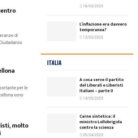
18/03/2023
centro
L’inflazione era davvero
temporanea?
peranze di
12/02/2023
 Ciudadanos
ITALIA
ellona
A cosa serve il partito
del Liberali e Liberisti
portante per le
Italiani – parte II
rcellona sono
14/05/2023
Carne sintetica: il
ministro Lollobrigida
isti, molto
contro la scienza
i
05/04/2023