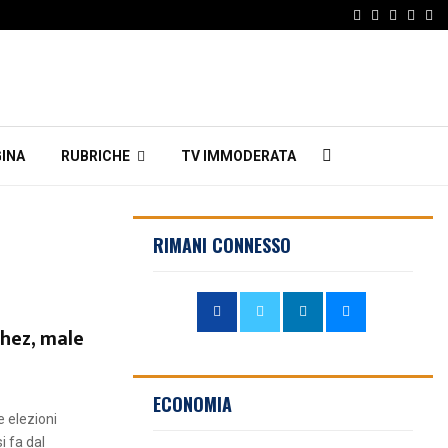
Facebook
Twitter
Instagr
Linke
Em
INA
RUBRICHE
TV IMMODERATA
RIMANI CONNESSO
chez, male
ECONOMIA
e elezioni
i fa dal