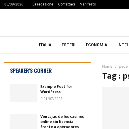
05/08/2026
La redazione
Contattaci
Manifesto
ITALIA
ESTERI
ECONOMIA
INTEL
Home
psoe
SPEAKER'S CORNER
Tag : 
Example Post for
WordPress
01/07/2025
Ventajas de los casinos
online sin licencia
frente a operadores