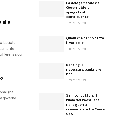
La delega fiscale del
Governo Meloni
spiegata al
contribuente
 alla
23/09/2023
Quelli che hanno fatto
il variabile
a lasciato
iosamente
09/08/2023
 differenza con
Banking is
necessary, banks are
not
no
29/04/2023
onali (ne
Semiconduttori: il
a governo.
ruolo dei Paesi Bassi
nella guerra
commerciale tra Cina e
USA