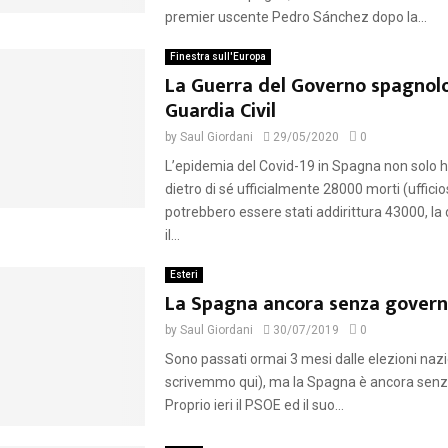
premier uscente Pedro Sánchez dopo la...
Finestra sull'Europa
La Guerra del Governo spagnolo
Guardia Civil
by
Saul Giordani
29/05/2020
0
L’epidemia del Covid-19 in Spagna non solo h
dietro di sé ufficialmente 28000 morti (uffic
potrebbero essere stati addirittura 43000, la
il...
Esteri
La Spagna ancora senza gover
by
Saul Giordani
30/07/2019
0
Sono passati ormai 3 mesi dalle elezioni nazi
scrivemmo qui), ma la Spagna è ancora senz
Proprio ieri il PSOE ed il suo...