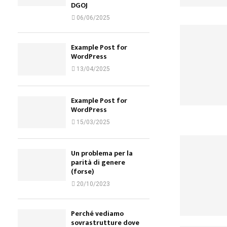
DGOJ
06/06/2025
Example Post for
WordPress
13/04/2025
Example Post for
WordPress
15/03/2025
Un problema per la
parità di genere
(forse)
20/10/2023
Perché vediamo
sovrastrutture dove