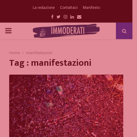
La redazione
Contattaci
Manifesto
Facebook
Twitter
Instagram
Linkedin
Email
PRIMARY
MENU
Home
manifestazioni
Tag : manifestazioni