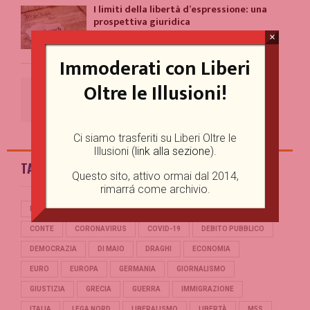
I limiti della libertà d’espressione: una
prospettiva giuridica
×
18/09/2023
Immoderati con Liberi
A Roma c’è un evidente problema con la
Oltre le Illusioni!
comunicazione
11/09/2023
Ci siamo trasferiti su Liberi Oltre le
Illusioni (
link alla sezione
).
TAG
Questo sito, attivo ormai dal 2014,
rimarrá come archivio.
BERLUSCONI
BREXIT
CASINO ONLINE GAME
CINA
CONTE
CORONAVIRUS
COVID-19
DEBITO PUBBLICO
DEMOCRAZIA
DI MAIO
DRAGHI
ECONOMIA
EURO
EUROPA
GERMANIA
GIORNALISMO
GIUSTIZIA
GRECIA
GUERRA
IMMIGRAZIONE
ITALIA
LEGA NORD
LIBERALISMO
LIBERTÀ
M5S