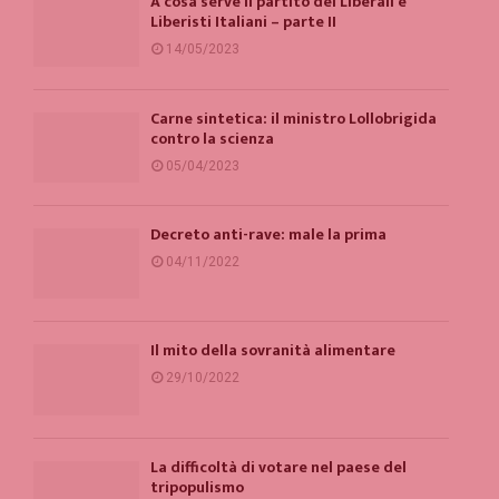
A cosa serve il partito del Liberali e
Liberisti Italiani – parte II
14/05/2023
Carne sintetica: il ministro Lollobrigida
contro la scienza
05/04/2023
Decreto anti-rave: male la prima
04/11/2022
Il mito della sovranità alimentare
29/10/2022
La difficoltà di votare nel paese del
tripopulismo