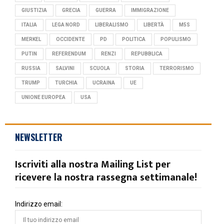
GIUSTIZIA
GRECIA
GUERRA
IMMIGRAZIONE
ITALIA
LEGA NORD
LIBERALISMO
LIBERTÀ
M5S
MERKEL
OCCIDENTE
PD
POLITICA
POPULISMO
PUTIN
REFERENDUM
RENZI
REPUBBLICA
RUSSIA
SALVINI
SCUOLA
STORIA
TERRORISMO
TRUMP
TURCHIA
UCRAINA
UE
UNIONE EUROPEA
USA
NEWSLETTER
Iscriviti alla nostra Mailing List per
ricevere la nostra rassegna settimanale!
Indirizzo email: