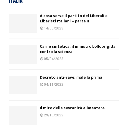
ITALIA
A cosa serve il partito del Liberali e
Liberisti Italiani – parte II
14/05/2023
Carne sintetica: il ministro Lollobrigida
contro la scienza
05/04/2023
Decreto anti-rave: male la prima
04/11/2022
Il mito della sovranità alimentare
29/10/2022