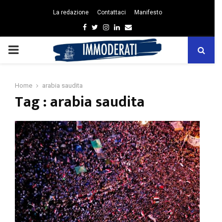
La redazione
Contattaci
Manifesto
Facebook
Twitter
Instagram
Linkedin
Email
PRIMARY
MENU
Home
arabia saudita
Tag : arabia saudita