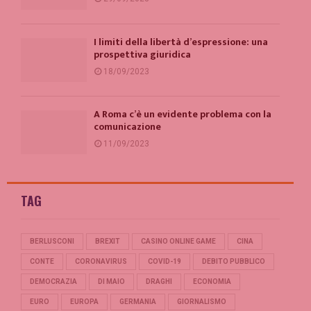
I limiti della libertà d’espressione: una
prospettiva giuridica
18/09/2023
A Roma c’è un evidente problema con la
comunicazione
11/09/2023
TAG
BERLUSCONI
BREXIT
CASINO ONLINE GAME
CINA
CONTE
CORONAVIRUS
COVID-19
DEBITO PUBBLICO
DEMOCRAZIA
DI MAIO
DRAGHI
ECONOMIA
EURO
EUROPA
GERMANIA
GIORNALISMO