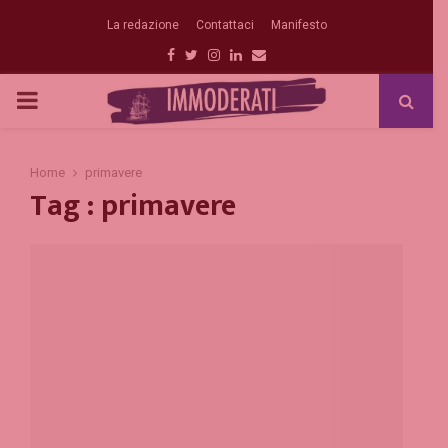
La redazione
Contattaci
Manifesto
Facebook
Twitter
Instagram
Linkedin
Email
PRIMARY
MENU
Home
primavere
Tag : primavere