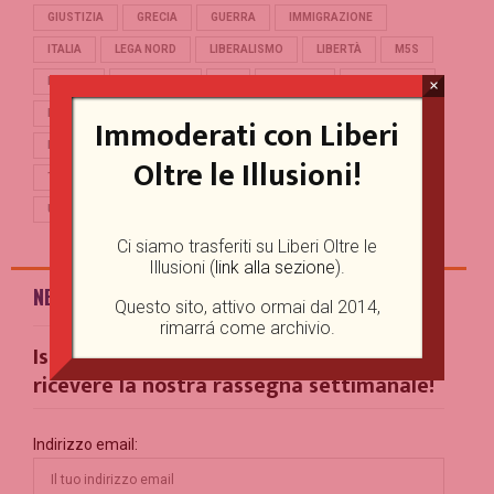
GIUSTIZIA
GRECIA
GUERRA
IMMIGRAZIONE
ITALIA
LEGA NORD
LIBERALISMO
LIBERTÀ
M5S
MERKEL
OCCIDENTE
PD
POLITICA
POPULISMO
×
PUTIN
REFERENDUM
RENZI
REPUBBLICA
Immoderati con Liberi
RUSSIA
SALVINI
SCUOLA
STORIA
TERRORISMO
Oltre le Illusioni!
TRUMP
TURCHIA
UCRAINA
UE
UNIONE EUROPEA
USA
Ci siamo trasferiti su Liberi Oltre le
Illusioni (
link alla sezione
).
NEWSLETTER
Questo sito, attivo ormai dal 2014,
rimarrá come archivio.
Iscriviti alla nostra Mailing List per
ricevere la nostra rassegna settimanale!
Indirizzo email: