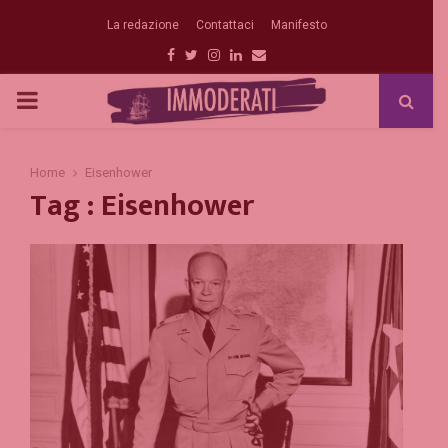
La redazione
Contattaci
Manifesto
Facebook
Twitter
Instagram
Linkedin
Email
PRIMARY
MENU
Home
Eisenhower
Tag : Eisenhower