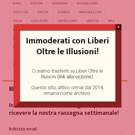
EURO
EUROPA
GERMANIA
GIORNALISMO
GIUSTIZIA
GRECIA
GUERRA
IMMIGRAZIONE
ITALIA
LEGA NORD
LIBERALISMO
LIBERTÀ
M5S
×
MERKEL
OCCIDENTE
PD
POLITICA
POPULISMO
Immoderati con Liberi
PUTIN
REFERENDUM
RENZI
REPUBBLICA
Oltre le Illusioni!
RUSSIA
SALVINI
SCUOLA
STORIA
TERRORISMO
TRUMP
TURCHIA
UCRAINA
UE
UNIONE EUROPEA
USA
Ci siamo trasferiti su Liberi Oltre le
Illusioni (
link alla sezione
).
Questo sito, attivo ormai dal 2014,
NEWSLETTER
rimarrá come archivio.
Iscriviti alla nostra Mailing List per
ricevere la nostra rassegna settimanale!
Indirizzo email: