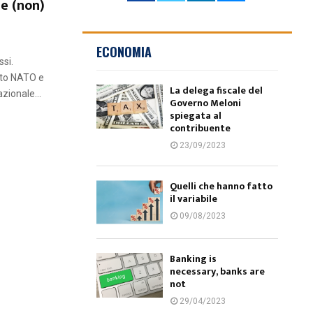
me (non)
ECONOMIA
ssi.
nto NATO e
La delega fiscale del
zionale...
Governo Meloni
spiegata al
contribuente
23/09/2023
Quelli che hanno fatto
il variabile
09/08/2023
Banking is
necessary, banks are
not
29/04/2023