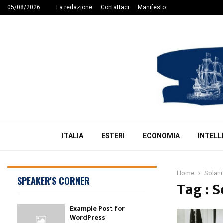
05/08/2026
La redazione
Contattaci
Manifesto
ITALIA
ESTERI
ECONOMIA
INTELL
Home
Solari
SPEAKER'S CORNER
Tag : S
Example Post for
WordPress