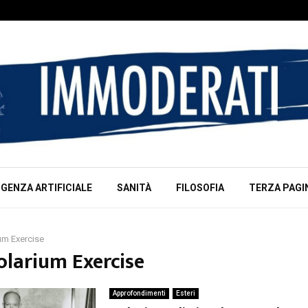
IGENZA ARTIFICIALE
SANITÀ
FILOSOFIA
TERZA PAGI
um Exercise
olarium Exercise
Approfondimenti
Esteri