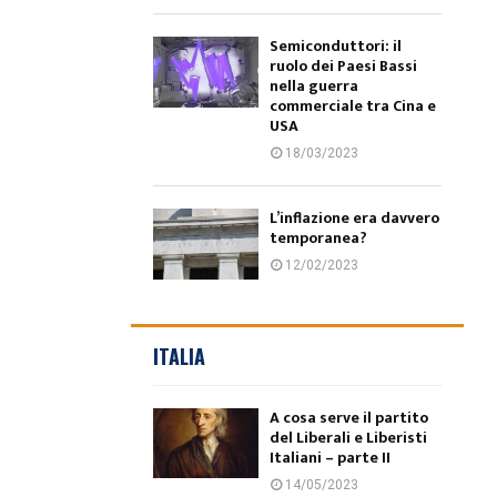
Semiconduttori: il
ruolo dei Paesi Bassi
nella guerra
commerciale tra Cina e
USA
18/03/2023
L’inflazione era davvero
temporanea?
12/02/2023
ITALIA
A cosa serve il partito
del Liberali e Liberisti
Italiani – parte II
14/05/2023