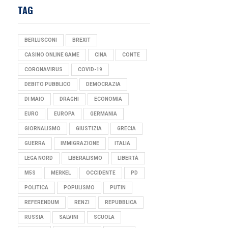
TAG
BERLUSCONI
BREXIT
CASINO ONLINE GAME
CINA
CONTE
CORONAVIRUS
COVID-19
DEBITO PUBBLICO
DEMOCRAZIA
DI MAIO
DRAGHI
ECONOMIA
EURO
EUROPA
GERMANIA
GIORNALISMO
GIUSTIZIA
GRECIA
GUERRA
IMMIGRAZIONE
ITALIA
LEGA NORD
LIBERALISMO
LIBERTÀ
M5S
MERKEL
OCCIDENTE
PD
POLITICA
POPULISMO
PUTIN
REFERENDUM
RENZI
REPUBBLICA
RUSSIA
SALVINI
SCUOLA