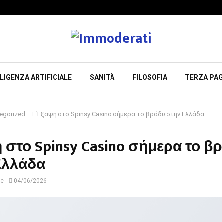
LIGENZA ARTIFICIALE
SANITÀ
FILOSOFIA
TERZA PAG
egorized
Έξαψη στο Spinsy Casino σήμερα το βράδυ στην Ελλάδα
στο Spinsy Casino σήμερα το β
Ελλάδα
ne
04/06/2026