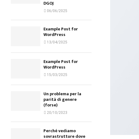
DGOJ
06/06/2025
Example Post for
WordPress
13/04/2025
Example Post for
WordPress
15/03/2025
Un problema per la
parità di genere
(forse)
20/10/2023
Perché vediamo
sovrastrutture dove