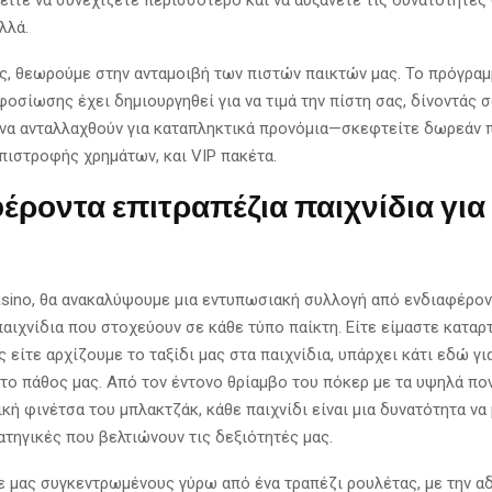
λλά.
, θεωρούμε στην ανταμοιβή των πιστών παικτών μας. Το πρόγραμ
φοσίωσης έχει δημιουργηθεί για να τιμά την πίστη σας, δίνοντάς 
να ανταλλαχθούν για καταπληκτικά προνόμια—σκεφτείτε δωρεάν 
ιστροφής χρημάτων, και VIP πακέτα.
έροντα επιτραπέζια παιχνίδια για
asino, θα ανακαλύψουμε μια εντυπωσιακή συλλογή από ενδιαφέρο
παιχνίδια που στοχεύουν σε κάθε τύπο παίκτη. Είτε είμαστε καταρ
 είτε αρχίζουμε το ταξίδι μας στα παιχνίδια, υπάρχει κάτι εδώ γι
το πάθος μας. Από τον έντονο θρίαμβο του πόκερ με τα υψηλά πο
ική φινέτσα του μπλακτζάκ, κάθε παιχνίδι είναι μια δυνατότητα να
ατηγικές που βελτιώνουν τις δεξιότητές μας.
ε μας συγκεντρωμένους γύρω από ένα τραπέζι ρουλέτας, με την α