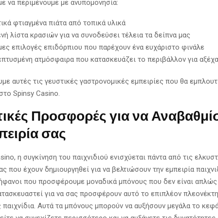
με να περιμένουμε με ανυπομονησία:
ικά φτιαγμένα πιάτα από τοπικά υλικά
νή λίστα κρασιών για να συνοδεύσει τέλεια τα δείπνα μας
μες επιλογές επιδόρπιου που παρέχουν ένα ευχάριστο φινάλε
επτυσμένη ατμόσφαιρα που κατασκευάζει το περιβάλλον για αξέχ
με αυτές τις γευστικές γαστρονομικές εμπειρίες που θα εμπλουτ
στο Spinsy Casino.
ικές Προσφορές για να Αναβαθμί
πειρία σας
sino, η συγκίνηση του παιχνιδιού ενισχύεται πάντα από τις ελκυσ
ς που έχουν δημιουργηθεί για να βελτιώσουν την εμπειρία παιχνι
ήφανοι που προσφέρουμε μοναδικά μπόνους που δεν είναι απλώς
ατασκευαστεί για να σας προσφέρουν αυτό το επιπλέον πλεονέκτ
 παιχνίδια. Αυτά τα μπόνους μπορούν να αυξήσουν μεγάλα το κεφά
είτε να συνεχίζετε περισσότερο και να αυξάνετε τις δυνατότητες 