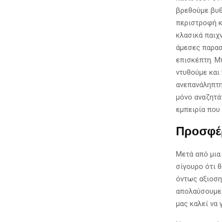
βρεθούμε βυθ
περιστροφή κα
κλασικά παιχ
άμεσες παρασ
επισκέπτη. Μ
ντυθούμε και
ανεπανάληπτη
μόνο αναζητάτ
εμπειρία που
Προσφέρ
Μετά από μια 
σίγουρο ότι θ
όντως αξιοσημ
απολαύσουμε 
μας καλεί να