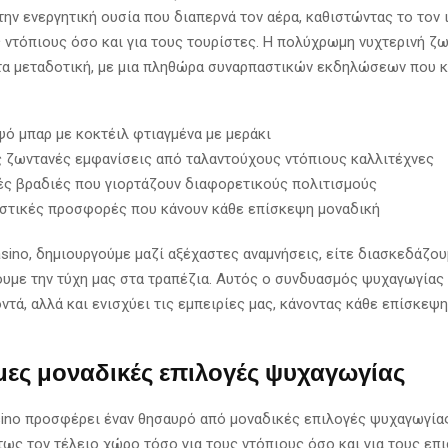
την ενεργητική ουσία που διαπερνά τον αέρα, καθιστώντας το τον
ς ντόπιους όσο και για τους τουρίστες. Η πολύχρωμη νυχτερινή ζω
α μεταδοτική, με μια πληθώρα συναρπαστικών εκδηλώσεων που 
ψό μπαρ με κοκτέιλ φτιαγμένα με μεράκι
ς ζωντανές εμφανίσεις από ταλαντούχους ντόπιους καλλιτέχνες
ές βραδιές που γιορτάζουν διαφορετικούς πολιτισμούς
στικές προσφορές που κάνουν κάθε επίσκεψη μοναδική
asino, δημιουργούμε μαζί αξέχαστες αναμνήσεις, είτε διασκεδάζου
ουμε την τύχη μας στα τραπέζια. Αυτός ο συνδυασμός ψυχαγωγίας 
ντά, αλλά και ενισχύει τις εμπειρίες μας, κάνοντας κάθε επίσκεψη
μες μοναδικές επιλογές ψυχαγωγίας
sino προσφέρει έναν θησαυρό από μοναδικές επιλογές ψυχαγωγία
τως τον τέλειο χώρο τόσο για τους ντόπιους όσο και για τους επ