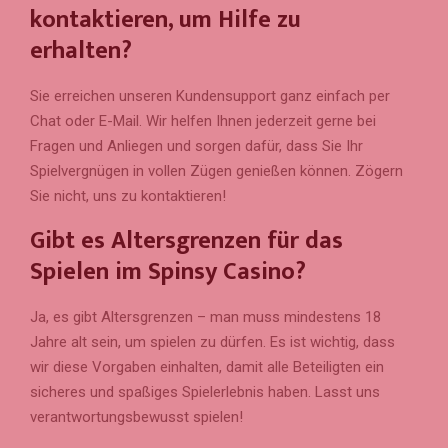
kontaktieren, um Hilfe zu
erhalten?
Sie erreichen unseren Kundensupport ganz einfach per
Chat oder E-Mail. Wir helfen Ihnen jederzeit gerne bei
Fragen und Anliegen und sorgen dafür, dass Sie Ihr
Spielvergnügen in vollen Zügen genießen können. Zögern
Sie nicht, uns zu kontaktieren!
Gibt es Altersgrenzen für das
Spielen im Spinsy Casino?
Ja, es gibt Altersgrenzen – man muss mindestens 18
Jahre alt sein, um spielen zu dürfen. Es ist wichtig, dass
wir diese Vorgaben einhalten, damit alle Beteiligten ein
sicheres und spaßiges Spielerlebnis haben. Lasst uns
verantwortungsbewusst spielen!