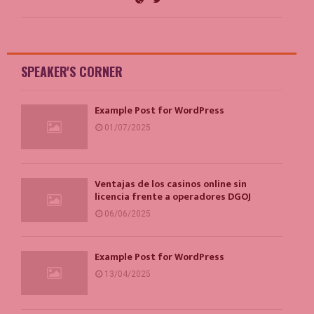
SPEAKER'S CORNER
Example Post for WordPress
01/07/2025
Ventajas de los casinos online sin
licencia frente a operadores DGOJ
06/06/2025
Example Post for WordPress
13/04/2025