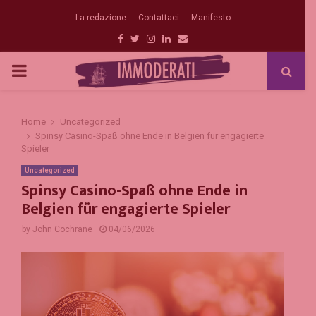
La redazione
Contattaci
Manifesto
Facebook
Twitter
Instagram
Linkedin
Email
PRIMARY
MENU
Home
Uncategorized
Spinsy Casino-Spaß ohne Ende in Belgien für engagierte
Spieler
Uncategorized
Spinsy Casino-Spaß ohne Ende in
Belgien für engagierte Spieler
by
John Cochrane
04/06/2026