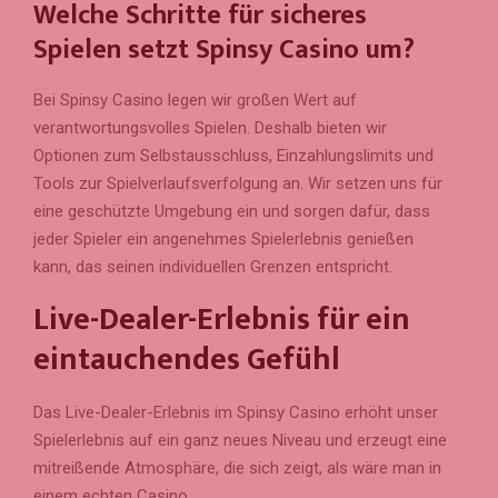
Welche Schritte für sicheres
Spielen setzt Spinsy Casino um?
Bei Spinsy Casino legen wir großen Wert auf
verantwortungsvolles Spielen. Deshalb bieten wir
Optionen zum Selbstausschluss, Einzahlungslimits und
Tools zur Spielverlaufsverfolgung an. Wir setzen uns für
eine geschützte Umgebung ein und sorgen dafür, dass
jeder Spieler ein angenehmes Spielerlebnis genießen
kann, das seinen individuellen Grenzen entspricht.
Live-Dealer-Erlebnis für ein
eintauchendes Gefühl
Das Live-Dealer-Erlebnis im Spinsy Casino erhöht unser
Spielerlebnis auf ein ganz neues Niveau und erzeugt eine
mitreißende Atmosphäre, die sich zeigt, als wäre man in
einem echten Casino.