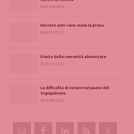
05/04/2023
Decreto anti-rave: male la prima
04/11/2022
Il mito della sovranità alimentare
29/10/2022
La difficoltà di votare nel paese del
tripopulismo
25/08/2022