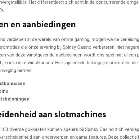
vergetelijk is. Het differentieert zich echt in de concurrerende omge
’s.
en en aanbiedingen
s verdiepen in de wereld van online gaming, mogen we de verleidin
romoties die onze ervaring bij Spinsy Casino verbeteren, niet neger
en van deze winstgevende aanbiedingen wordt ons spel niet alleen pl
 je ook onze winstkansen. Hier zijn enkele belangrijke promoties die
erweging nemen:
stbonussen
pins
eitsbeloningen
eidenheid aan slotmachines
100 diverse gokkasten kunnen spelers bij Spinsy Casino zich verdiep
 verscheidenheid aan onderwerpen en game features. Deze collectie is