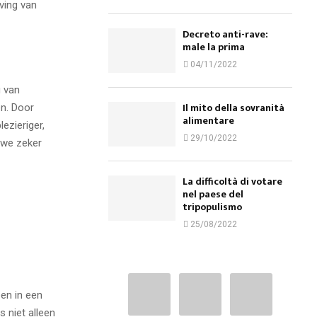
ving van
Decreto anti-rave:
male la prima
04/11/2022
g van
Il mito della sovranità
en. Door
alimentare
ezieriger,
29/10/2022
 we zeker
La difficoltà di votare
nel paese del
tripopulismo
25/08/2022
en in een
 niet alleen