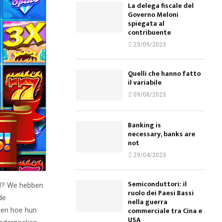
La delega fiscale del
Governo Meloni
spiegata al
contribuente
23/09/2023
Quelli che hanno fatto
il variabile
09/08/2023
Banking is
necessary, banks are
not
29/04/2023
Semiconduttori: il
and? We hebben
ruolo dei Paesi Bassi
de
nella guerra
commerciale tra Cina e
agen hoe hun
USA