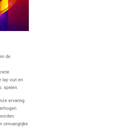
 en de
riete
e lay-out en
: spelen.
nze ervaring
verhogen
worden.
en omvangrijke