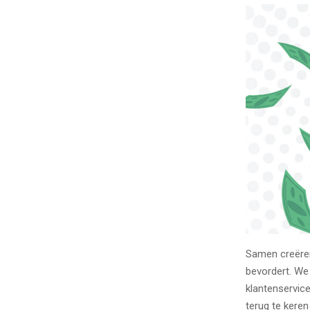
Samen creëren
bevordert. We
klantenservic
terug te kere