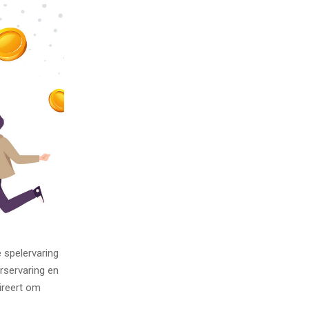
 spelervaring
rservaring en
ireert om