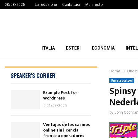
08/08/2026
La redazione
Contattaci
Manifesto
ITALIA
ESTERI
ECONOMIA
INTEL
Home
Uncat
SPEAKER'S CORNER
Uncategorized
Spinsy
Example Post for
WordPress
Nederl
01/07/2025
by
John Cochra
Ventajas de los casinos
online sin licencia
frente a operadores