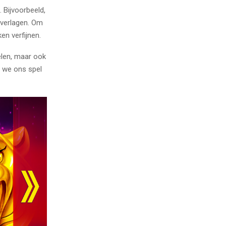
 Bijvoorbeeld,
k verlagen. Om
n verfijnen.
elen, maar ook
n we ons spel