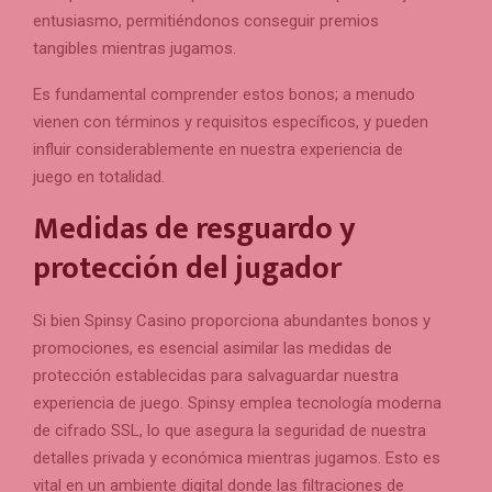
entusiasmo, permitiéndonos conseguir premios
tangibles mientras jugamos.
Es fundamental comprender estos bonos; a menudo
vienen con términos y requisitos específicos, y pueden
influir considerablemente en nuestra experiencia de
juego en totalidad.
Medidas de resguardo y
protección del jugador
Si bien Spinsy Casino proporciona abundantes bonos y
promociones, es esencial asimilar las medidas de
protección establecidas para salvaguardar nuestra
experiencia de juego. Spinsy emplea tecnología moderna
de cifrado SSL, lo que asegura la seguridad de nuestra
detalles privada y económica mientras jugamos. Esto es
vital en un ambiente digital donde las filtraciones de