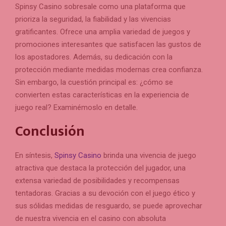
Spinsy Casino sobresale como una plataforma que
prioriza la seguridad, la fiabilidad y las vivencias
gratificantes. Ofrece una amplia variedad de juegos y
promociones interesantes que satisfacen las gustos de
los apostadores. Además, su dedicación con la
protección mediante medidas modernas crea confianza.
Sin embargo, la cuestión principal es: ¿cómo se
convierten estas características en la experiencia de
juego real? Examinémoslo en detalle.
Conclusión
En síntesis,
Spinsy Casino
brinda una vivencia de juego
atractiva que destaca la protección del jugador, una
extensa variedad de posibilidades y recompensas
tentadoras. Gracias a su devoción con el juego ético y
sus sólidas medidas de resguardo, se puede aprovechar
de nuestra vivencia en el casino con absoluta