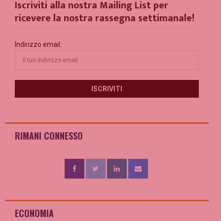
Iscriviti alla nostra Mailing List per
ricevere la nostra rassegna settimanale!
Indirizzo email:
RIMANI CONNESSO
ECONOMIA