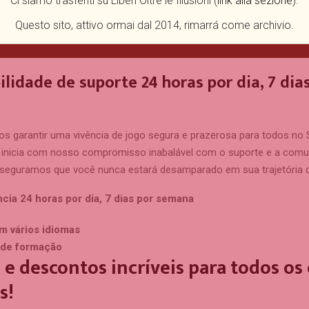
Ci siamo trasferiti su Liberi Oltre le Illusioni (
link alla sezione
).
m retribuir à comunidade. Juntos, podemos criar vivências memor
Questo sito, attivo ormai dal 2014, rimarrá come archivio.
ito além do espaço de jogos, reforçando a ideia de que, no Spinsy 
 sobre jogos — somos sobre comunidade.
ilidade de suporte 24 horas por dia, 7 dia
garantir uma vivência de jogo segura e prazerosa para todos no 
 inicia com nosso compromisso inabalável com o suporte e a comu
seguramos que você nunca estará desamparado em sua trajetória d
cia 24 horas por dia, 7 dias por semana
m vários idiomas
 de formação
 e descontos incríveis para todos os
s!