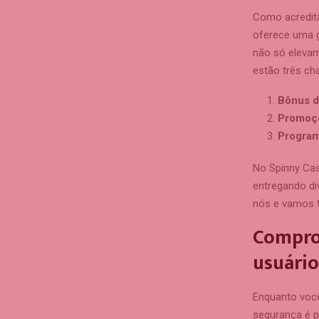
Como acredit
oferece uma g
não só elevam
estão três ch
Bônus d
Promoç
Program
No Spinny Cas
entregando di
nós e vamos 
Compro
usuário
Enquanto voc
segurança é p