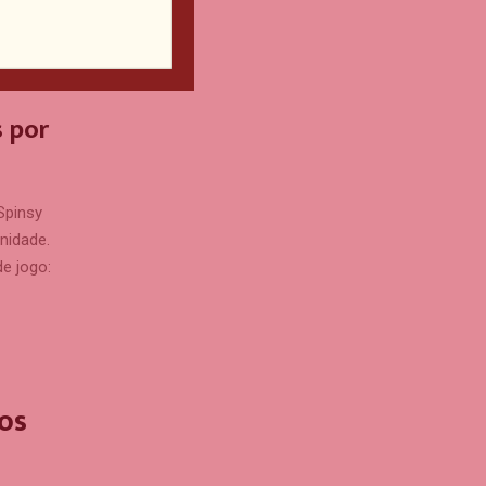
áveis que
Casino, não
s por
Spinsy
nidade.
e jogo:
 os