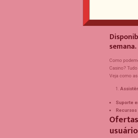
compromisso e
reverberam mu
somos apenas
Disponib
semana.
Como podemos 
Casino? Tudo
Veja como as
Assistên
Suporte e
Recursos
Ofertas
usuário