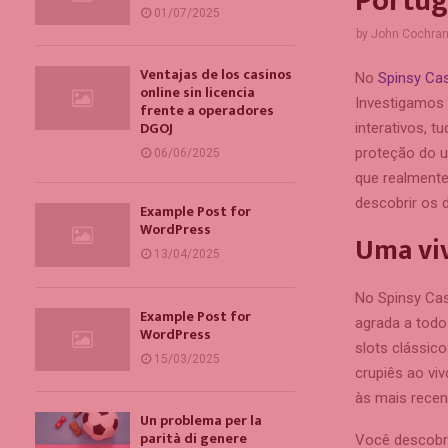
Portug
01/07/2025
by
John Cochra
Ventajas de los casinos
No
Spinsy Ca
online sin licencia
Investigamos 
frente a operadores
DGOJ
interativos, 
proteção do u
06/06/2025
que realmente
descobrir os d
Example Post for
WordPress
Uma viv
13/04/2025
No Spinsy Cas
Example Post for
agrada a todo
WordPress
slots clássic
15/03/2025
crupiês ao vi
às mais recen
Un problema per la
parità di genere
Você descobri