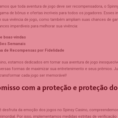
amos que toda aventura de jogo deve ser recompensadora, o Spinn
ama de bônus e ofertas incríveis para todos os jogadores. Esses i
 sua vivência de jogo, como também ampliam suas chances de gan
ances imperdíveis para melhorar sua vivência:
e boas-vindas
ões Semanais
a de Recompensas por Fidelidade
ino, estamos dedicados em tornar sua aventura de jogo inesquecíve
versas formas de maximizar sua entretenimento e seus prêmios. Ju
transformar cada jogo ser memorável!
misso com a proteção e proteção do
ê desfruta da emoção dos jogos no Spinsy Casino, compreendemo
rimordial. Por isso, implementamos medidas estritas de verificação