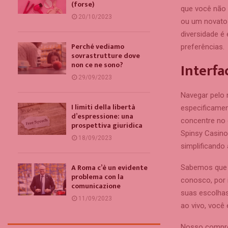
(forse)
que você não 
20/10/2023
ou um novato
diversidade é
Perché vediamo
preferências.
sovrastrutture dove
Interfa
non ce ne sono?
29/09/2023
Navegar pelo 
I limiti della libertà
especificamen
d’espressione: una
concentre no 
prospettiva giuridica
Spinsy Casino
18/09/2023
simplificando
A Roma c’è un evidente
Sabemos que u
problema con la
conosco, por 
comunicazione
suas escolhas
11/09/2023
ao vivo, você
Nosso compro