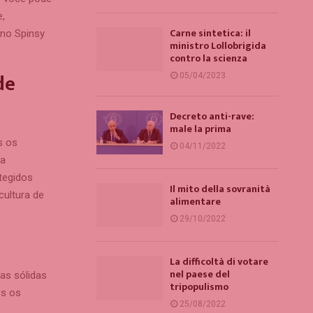
e,
Carne sintetica: il
 no Spinsy
ministro Lollobrigida
contro la scienza
de
05/04/2023
Decreto anti-rave:
male la prima
s os
04/11/2022
da
tegidos
Il mito della sovranità
ultura de
alimentare
29/10/2022
La difficoltà di votare
nel paese del
as sólidas
tripopulismo
os os
25/08/2022