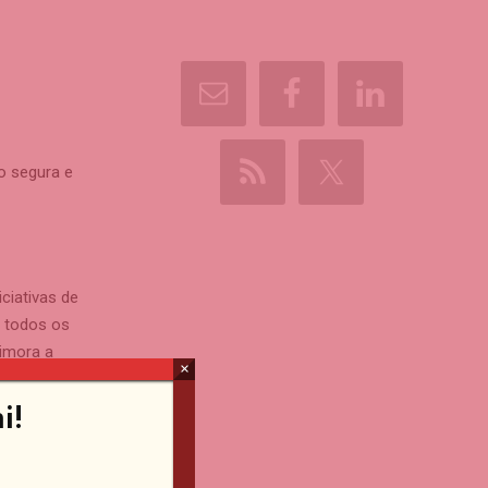
o segura e
ciativas de
 todos os
imora a
×
tribuindo
i!
o permitem
sso ao
amos nosso