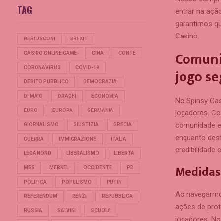
TAG
entrar na açã
garantimos qu
Casino.
BERLUSCONI
BREXIT
Comuni
CASINO ONLINE GAME
CINA
CONTE
CORONAVIRUS
COVID-19
jogo se
DEBITO PUBBLICO
DEMOCRAZIA
DI MAIO
DRAGHI
ECONOMIA
No Spinsy Cas
EURO
EUROPA
GERMANIA
jogadores. Co
comunidade e 
GIORNALISMO
GIUSTIZIA
GRECIA
enquanto desf
GUERRA
IMMIGRAZIONE
ITALIA
credibilidade
LEGA NORD
LIBERALISMO
LIBERTÀ
Medidas
M5S
MERKEL
OCCIDENTE
PD
POLITICA
POPULISMO
PUTIN
Ao navegarmos
REFERENDUM
RENZI
REPUBBLICA
ações de prot
RUSSIA
SALVINI
SCUOLA
jogadores. No