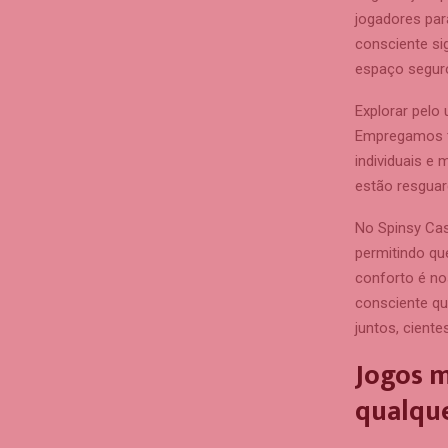
jogadores par
consciente si
espaço seguro
Explorar pelo
Empregamos té
individuais e
estão resguar
No Spinsy Cas
permitindo qu
conforto é no
consciente qu
juntos, cient
Jogos m
qualque