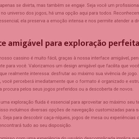
apenas se divirta, mas também se engaje. Seja você um profissional
 no universo dos jogos, há uma opção aqui para todos. Reconhece
 essencial; ela preserva a emoção intensa e nos permite atender a d
ce amigável para exploração perfeit
nosso cassino é muito fácil, graças à nossa interface amigável, pe
te para você. Valorizamos um design amigável que facilita que voc
que realmente interessa: desfrutar ao máximo sua vivência de jogo.
, você perceberá imediatamente que o formato é organizado e estr
 a procura pelos seus jogos preferidos ou a descoberta de novos.
ma exploração fluida é essencial para aproveitar ao máximo seu 
isso incluímos diversas opções de navegação customizadas para sa
. Seja para descobrir caça-níqueis, jogos de mesa ou experiências 
 encontrará tudo ao seu disposição.
misso com uma experiência do usuário descomplicada implica qu