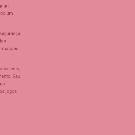
 jogo
ando um
 segurança.
dos
formações
onsciente,
mento. Seu
ogo
 os jogos