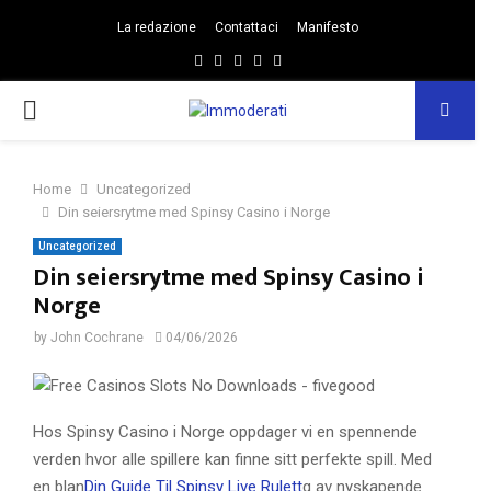
La redazione
Contattaci
Manifesto
Immoderati con Liberi
Facebook
Twitter
Instagram
Linkedin
Email
Oltre le Illusioni!
PRIMARY
MENU
Ci siamo trasferiti su Liberi Oltre le
Home
Uncategorized
Illusioni (
link alla sezione
).
Din seiersrytme med Spinsy Casino i Norge
Questo sito, attivo ormai dal 2014,
Uncategorized
rimarrá come archivio.
Din seiersrytme med Spinsy Casino i
Norge
by
John Cochrane
04/06/2026
Hos Spinsy Casino i Norge oppdager vi en spennende
verden hvor alle spillere kan finne sitt perfekte spill. Med
en blan
Din Guide Til Spinsy Live Rulett
g av nyskapende