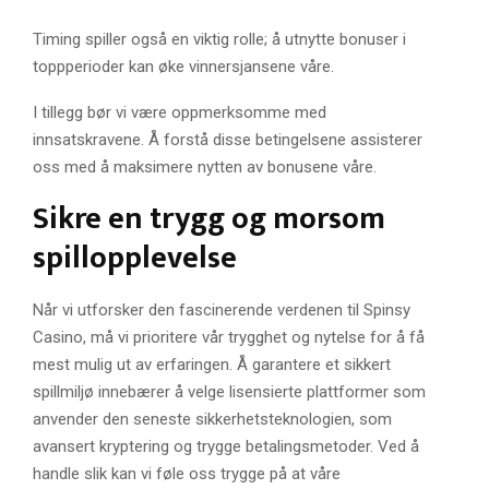
Timing spiller også en viktig rolle; å utnytte bonuser i
toppperioder kan øke vinnersjansene våre.
I tillegg bør vi være oppmerksomme med
innsatskravene. Å forstå disse betingelsene assisterer
oss med å maksimere nytten av bonusene våre.
Sikre en trygg og morsom
spillopplevelse
Når vi utforsker den fascinerende verdenen til Spinsy
Casino, må vi prioritere vår trygghet og nytelse for å få
mest mulig ut av erfaringen. Å garantere et sikkert
spillmiljø innebærer å velge lisensierte plattformer som
anvender den seneste sikkerhetsteknologien, som
avansert kryptering og trygge betalingsmetoder. Ved å
handle slik kan vi føle oss trygge på at våre