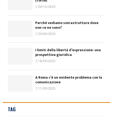
(forse)
20/10/2023
Perché vediamo sovrastrutture dove
non ce ne sono?
29/09/2023
I limiti della libertà d’espressione: una
prospettiva giuridica
18/09/2023
A Roma c’è un evidente problema con la
comunicazione
11/09/2023
TAG