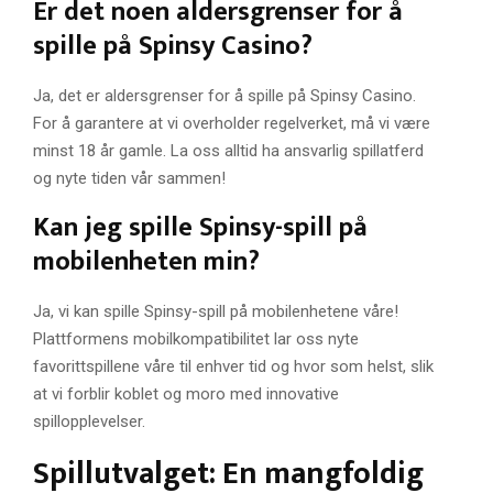
Er det noen aldersgrenser for å
spille på Spinsy Casino?
Ja, det er aldersgrenser for å spille på Spinsy Casino.
For å garantere at vi overholder regelverket, må vi være
minst 18 år gamle. La oss alltid ha ansvarlig spillatferd
og nyte tiden vår sammen!
Kan jeg spille Spinsy-spill på
mobilenheten min?
Ja, vi kan spille Spinsy-spill på mobilenhetene våre!
Plattformens mobilkompatibilitet lar oss nyte
favorittspillene våre til enhver tid og hvor som helst, slik
at vi forblir koblet og moro med innovative
spillopplevelser.
Spillutvalget: En mangfoldig