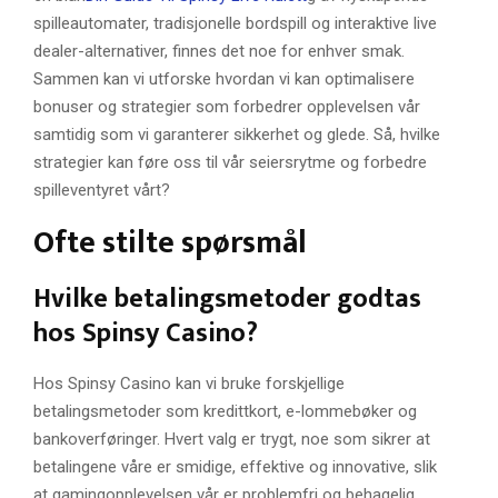
spilleautomater, tradisjonelle bordspill og interaktive live
dealer-alternativer, finnes det noe for enhver smak.
Sammen kan vi utforske hvordan vi kan optimalisere
bonuser og strategier som forbedrer opplevelsen vår
samtidig som vi garanterer sikkerhet og glede. Så, hvilke
strategier kan føre oss til vår seiersrytme og forbedre
spilleventyret vårt?
Ofte stilte spørsmål
Hvilke betalingsmetoder godtas
hos Spinsy Casino?
Hos Spinsy Casino kan vi bruke forskjellige
betalingsmetoder som kredittkort, e-lommebøker og
bankoverføringer. Hvert valg er trygt, noe som sikrer at
betalingene våre er smidige, effektive og innovative, slik
at gamingopplevelsen vår er problemfri og behagelig.