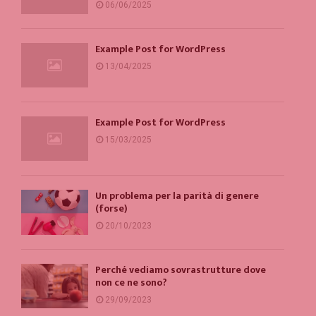
06/06/2025
Example Post for WordPress
13/04/2025
Example Post for WordPress
15/03/2025
Un problema per la parità di genere
(forse)
20/10/2023
Perché vediamo sovrastrutture dove
non ce ne sono?
29/09/2023