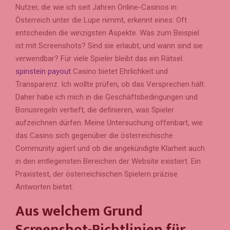
Nutzer, die wie ich seit Jahren Online-Casinos in
Österreich unter die Lupe nimmt, erkennt eines: Oft
entscheiden die winzigsten Aspekte. Was zum Beispiel
ist mit Screenshots? Sind sie erlaubt, und wann sind sie
verwendbar? Für viele Spieler bleibt das ein Rätsel.
spinstein payout
Casino bietet Ehrlichkeit und
Transparenz. Ich wollte prüfen, ob das Versprechen hält.
Daher habe ich mich in die Geschäftsbedingungen und
Bonusregeln vertieft, die definieren, was Spieler
aufzeichnen dürfen. Meine Untersuchung offenbart, wie
das Casino sich gegenüber die österreichische
Community agiert und ob die angekündigte Klarheit auch
in den entlegensten Bereichen der Website existiert. Ein
Praxistest, der österreichischen Spielern präzise
Antworten bietet.
Aus welchem Grund
Screenshot-Richtlinien für