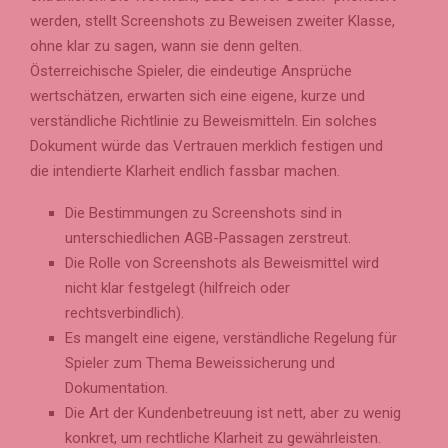
werden, stellt Screenshots zu Beweisen zweiter Klasse,
ohne klar zu sagen, wann sie denn gelten.
Österreichische Spieler, die eindeutige Ansprüche
wertschätzen, erwarten sich eine eigene, kurze und
verständliche Richtlinie zu Beweismitteln. Ein solches
Dokument würde das Vertrauen merklich festigen und
die intendierte Klarheit endlich fassbar machen.
Die Bestimmungen zu Screenshots sind in
unterschiedlichen AGB-Passagen zerstreut.
Die Rolle von Screenshots als Beweismittel wird
nicht klar festgelegt (hilfreich oder
rechtsverbindlich).
Es mangelt eine eigene, verständliche Regelung für
Spieler zum Thema Beweissicherung und
Dokumentation.
Die Art der Kundenbetreuung ist nett, aber zu wenig
konkret, um rechtliche Klarheit zu gewährleisten.