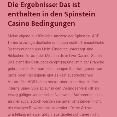
Die Ergebnisse: Das ist
enthalten in den Spinstein
Casino Bedingungen
Meine eigene ausführliche Analyse der Spinstein-AGB
förderte zutage deutliche und auch nicht offensichtliche
Bestimmungen ans Licht. Eindeutig untersagt sind
Bildschirmfotos oder Mitschnitte in Live-Casino-Spielen.
Das dient der Betrugsbekämpfung und ist in der Branche
gebrauchlich. Für sämtliche übrigen Spielkategorien wie
Slots oder Tischspiele gibt es kein ausdrückliches
Verbot. Die AGB heben hervor aber einen Aspekt: Der
interne Spiel- Spielablauf in den Casinoservern gilt als
einzig gültiger verbindlicher Nachweis. Aufnahmen sind
also erlaubt, jedoch werden sie unter Umständen nicht
als einziges Beweisstück akzeptiert. Diese Art von
Einstellung ist zwar üblich, aus Spielersicht aber nicht