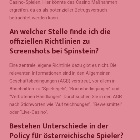
Casino-Spielen. Hier könnte das Casino Maßnahmen
ergreifen, da es als potenzieller Betrugsversuch
betrachtet werden kann.
An welcher Stelle finde ich die
offiziellen Richtlinien zu
Screenshots bei Spinstein?
Eine zentrale, eigene Richtlinie dazu gibt es nicht. Die
relevanten Informationen sind in den Allgemeinen
Geschäftsbedingungen (AGB) verstreut, vor allem in
Abschnitten zu “Spielregeln”, “Bonusbedingungen” und
“Verbotenen Handlungen”. Durchsuchen Sie in den AGB
nach Stichworten wie “Aufzeichnungen”, “Beweismittel”
oder “Live-Casino”.
Bestehen Unterschiede in der
Policy für österreichische Spieler?