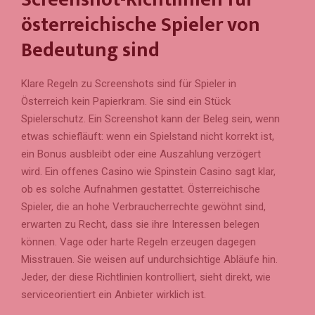
österreichische Spieler von
Bedeutung sind
Klare Regeln zu Screenshots sind für Spieler in
Österreich kein Papierkram. Sie sind ein Stück
Spielerschutz. Ein Screenshot kann der Beleg sein, wenn
etwas schiefläuft: wenn ein Spielstand nicht korrekt ist,
ein Bonus ausbleibt oder eine Auszahlung verzögert
wird. Ein offenes Casino wie Spinstein Casino sagt klar,
ob es solche Aufnahmen gestattet. Österreichische
Spieler, die an hohe Verbraucherrechte gewöhnt sind,
erwarten zu Recht, dass sie ihre Interessen belegen
können. Vage oder harte Regeln erzeugen dagegen
Misstrauen. Sie weisen auf undurchsichtige Abläufe hin.
Jeder, der diese Richtlinien kontrolliert, sieht direkt, wie
serviceorientiert ein Anbieter wirklich ist.