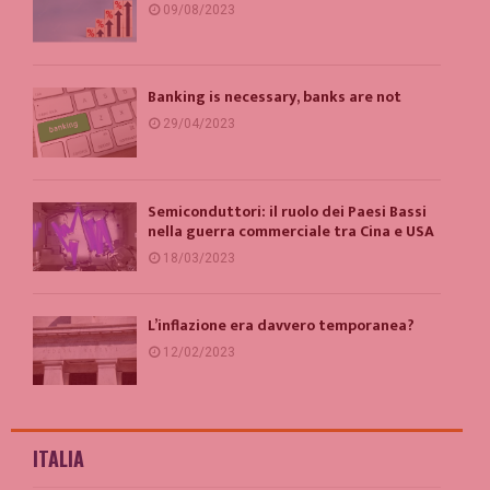
09/08/2023
Banking is necessary, banks are not
29/04/2023
Semiconduttori: il ruolo dei Paesi Bassi
nella guerra commerciale tra Cina e USA
18/03/2023
L’inflazione era davvero temporanea?
12/02/2023
ITALIA