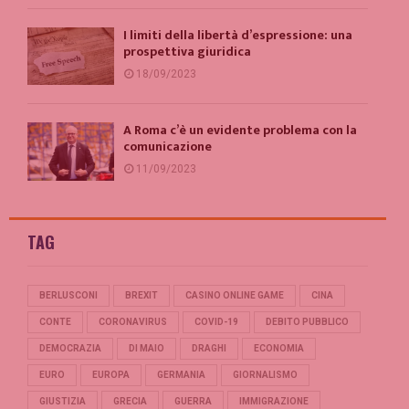
I limiti della libertà d’espressione: una
prospettiva giuridica
18/09/2023
A Roma c’è un evidente problema con la
comunicazione
11/09/2023
TAG
BERLUSCONI
BREXIT
CASINO ONLINE GAME
CINA
CONTE
CORONAVIRUS
COVID-19
DEBITO PUBBLICO
DEMOCRAZIA
DI MAIO
DRAGHI
ECONOMIA
EURO
EUROPA
GERMANIA
GIORNALISMO
GIUSTIZIA
GRECIA
GUERRA
IMMIGRAZIONE