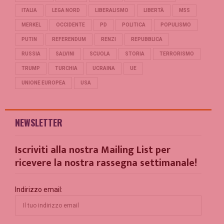
ITALIA
LEGA NORD
LIBERALISMO
LIBERTÀ
M5S
MERKEL
OCCIDENTE
PD
POLITICA
POPULISMO
PUTIN
REFERENDUM
RENZI
REPUBBLICA
RUSSIA
SALVINI
SCUOLA
STORIA
TERRORISMO
TRUMP
TURCHIA
UCRAINA
UE
UNIONE EUROPEA
USA
NEWSLETTER
Iscriviti alla nostra Mailing List per
ricevere la nostra rassegna settimanale!
Indirizzo email: