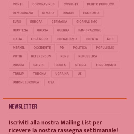
CONTE
CORONAVIRUS
COVID-19
DEBITO PUBBLICO
DEMOCRAZIA
DI MAIO
DRAGHI
ECONOMIA
EURO
EUROPA
GERMANIA
GIORNALISMO
GIUSTIZIA
GRECIA
GUERRA
IMMIGRAZIONE
ITALIA
LEGA NORD
LIBERALISMO
LIBERTÀ
M5S
MERKEL
OCCIDENTE
PD
POLITICA
POPULISMO
PUTIN
REFERENDUM
RENZI
REPUBBLICA
RUSSIA
SALVINI
SCUOLA
STORIA
TERRORISMO
TRUMP
TURCHIA
UCRAINA
UE
UNIONE EUROPEA
USA
NEWSLETTER
Iscriviti alla nostra Mailing List per
ricevere la nostra rassegna settimanale!