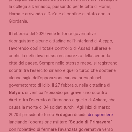
la collega a Damasco, passando per le città di Homs,
Hama e arrivando a Dar’a e al confine di stato con la
Giordania.
Il febbraio del 2020 vede le forze governative
riconquistare alcune cittadine nell’hinterland di Aleppo,
favorendo così il totale controllo di Assad sull’area e
anche la definitiva messa in sicurezza della seconda
città del paese. Sempre nello stesso mese, si registrano
scontri tra l’esercito siriano e quello turco che sostiene
alcune sigle dell’opposizione siriana presenti nel
governatorato di Idlib. Il 27 febbraio, nella cittadina di
Balyun
, si verifica l’episodio più grave: uno scontro
diretto tra l’esercito di Damasco e quello di Ankara, che
causa la morte di 34 soldati turchi. Agli inizi di marzo
2020 il presidente turco
Erdoğan
decide
di rispondere
lanciando l’operazione militare “
Scudo di Primavera
“
con l’obiettivo di fermare l’avanzata governativa verso