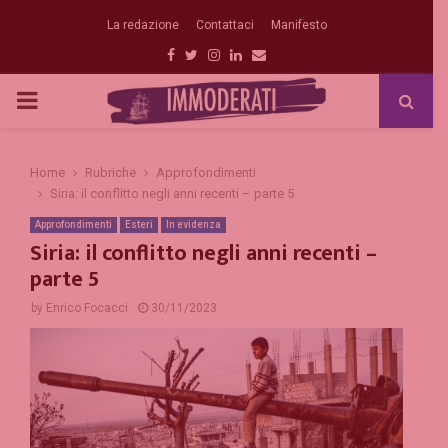
La redazione
Contattaci
Manifesto
Facebook
Twitter
Instagram
Linkedin
Email
PRIMARY
MENU
Home
Rubriche
Approfondimenti
Siria: il conflitto negli anni recenti – parte 5
Approfondimenti
Esteri
In evidenza
Siria: il conflitto negli anni recenti –
parte 5
by
Enrico Focacci
30/11/2023