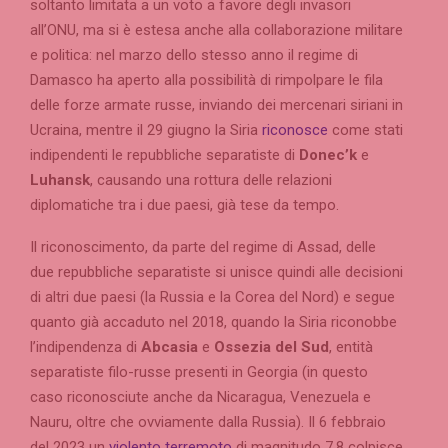
soltanto limitata a un voto a favore degli invasori
all’ONU, ma si è estesa anche alla collaborazione militare
e politica: nel marzo dello stesso anno il regime di
Damasco ha aperto alla possibilità di rimpolpare le fila
delle forze armate russe, inviando dei mercenari siriani in
Ucraina, mentre il 29 giugno la Siria
riconosce
come stati
indipendenti le repubbliche separatiste di
Donec’k
e
Luhansk
, causando una rottura delle relazioni
diplomatiche tra i due paesi, già tese da tempo.
Il riconoscimento, da parte del regime di Assad, delle
due repubbliche separatiste si unisce quindi alle decisioni
di altri due paesi (la Russia e la Corea del Nord) e segue
quanto già accaduto nel 2018, quando la Siria riconobbe
l’indipendenza di
Abcasia
e
Ossezia del Sud
, entità
separatiste filo-russe presenti in Georgia (in questo
caso riconosciute anche da Nicaragua, Venezuela e
Nauru, oltre che ovviamente dalla Russia). Il 6 febbraio
del 2023 un
violento terremoto
di magnitudo 7.8 colpisce