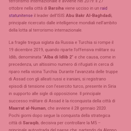
terrorismo internazionale e avviene nel 2019: il 27
ottobre nella città di
Barsiha
viene ucciso in un
raid
statunitense
il leader dell’ISIS
Abu Bakr Al-Baghdadi
,
principale ricercato dalle intelligence mondiali nell’ambito
della lotta al terrorismo internazionale.
La fragile tregua siglata da Russia e Turchia si rompe il
19 dicembre 2019, quando riparte l’offensiva militare su
Idlib, denominata “
Alba di Idlib 2
” e che causa, come in
precedenza, un altissimo numero di rifugiati in cerca di
riparo nella vicina Turchia. Durante l’avanzata delle truppe
di Assad con gli alleati russi e iraniani, si registrano
episodi di tensione con l’esercito turco, presente in Siria
in supporto alle sigle di opposizione. Il principale
successo militare di Assad è la riconquista della città di
Maarrat al-Numan
, che avviene il 28 gennaio 2020.
Pochi giorni dopo segue la conquista della strategica
città di
Saraqib
, decisiva per controllare la M5 –
principale autostrada del paese che, partendo da Aleppo,