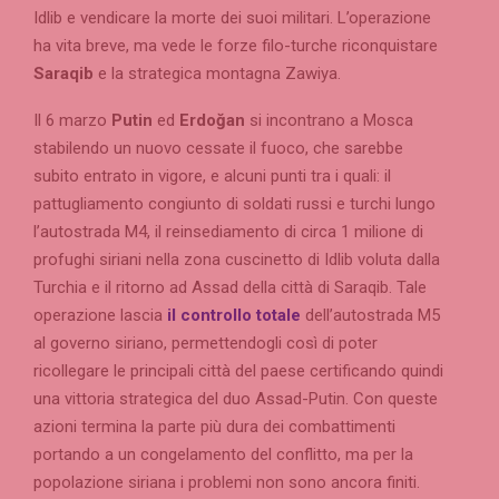
Idlib e vendicare la morte dei suoi militari. L’operazione
ha vita breve, ma vede le forze filo-turche riconquistare
Saraqib
e la strategica montagna Zawiya.
Il 6 marzo
Putin
ed
Erdoğan
si incontrano a Mosca
stabilendo un nuovo
cessate il fuoco, che sarebbe
subito entrato in vigore, e alcuni punti tra i quali: il
pattugliamento congiunto di soldati russi e turchi lungo
l’autostrada M4, il reinsediamento di circa 1 milione di
profughi siriani nella zona cuscinetto di Idlib voluta dalla
Turchia e il ritorno ad Assad della città di Saraqib. Tale
operazione lascia
il controllo totale
dell’autostrada M5
al governo siriano, permettendogli così di poter
ricollegare le principali città del paese certificando quindi
una vittoria strategica del duo Assad-Putin. Con queste
azioni termina la parte più dura dei combattimenti
portando a un congelamento del conflitto, ma per la
popolazione siriana i problemi non sono ancora finiti.