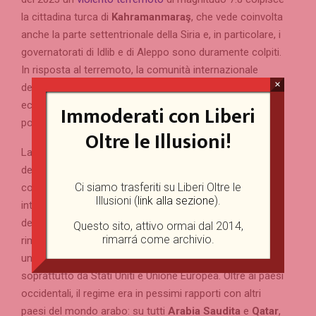
la cittadina turca di
Kahramanmaraş
, che vede coinvolta
anche la parte settentrionale della Siria e, in particolare, i
governatorati di Idlib e di Aleppo sono duramente colpiti.
In risposta al terremoto, la comunità internazionale
×
decide di allentare per un periodo di sei mesi le sanzioni
economiche contro la Siria, in modo da poter aiutare le
Immoderati con Liberi
popolazioni delle aree colpite.
Oltre le Illusioni!
La necessità di aiuti internazionali conseguenti il
devastante sisma è stata vista dal regime assadista
Ci siamo trasferiti su Liberi Oltre le
come la possibilità di uscire dall’isolamento
Illusioni (
link alla sezione
).
internazionale nel quale il regime è entrato dopo l’inizio
della guerra civile: oltre al sostegno dei pochi alleati
Questo sito, attivo ormai dal 2014,
rimarrá come archivio.
rimasti sulla scena internazionale, Damasco contava su
una revoca delle sanzioni internazionali imposte
soprattutto da Stati Uniti e Unione Europea. Oltre ai paesi
occidentali, il regime era in pessimi rapporti con altri
paesi del mondo arabo: su tutti
Arabia Saudita
e
Qatar
,