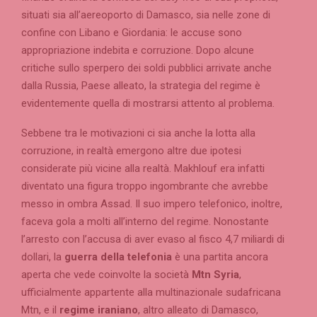
situati sia all’aereoporto di Damasco, sia nelle zone di
confine con Libano e Giordania: le accuse sono
appropriazione indebita e corruzione. Dopo alcune
critiche sullo sperpero dei soldi pubblici arrivate anche
dalla Russia, Paese alleato, la strategia del regime è
evidentemente quella di mostrarsi attento al problema.
Sebbene tra le motivazioni ci sia anche la lotta alla
corruzione, in realtà emergono altre due ipotesi
considerate più vicine alla realtà. Makhlouf era infatti
diventato una figura troppo ingombrante che avrebbe
messo in ombra Assad. Il suo impero telefonico, inoltre,
faceva gola a molti all’interno del regime. Nonostante
l’arresto con l’accusa di aver evaso al fisco 4,7 miliardi di
dollari, la
guerra della telefonia
è una partita ancora
aperta che vede coinvolte la società
Mtn Syria
,
ufficialmente appartente alla multinazionale sudafricana
Mtn, e il
regime iraniano
, altro alleato di Damasco,