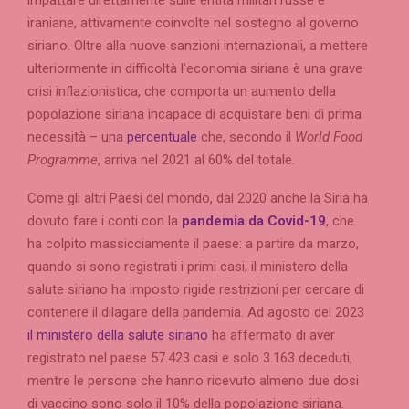
impattare direttamente sulle entità militari russe e
iraniane, attivamente coinvolte nel sostegno al governo
siriano. Oltre alla nuove sanzioni internazionali, a mettere
ulteriormente in difficoltà l’economia siriana è una grave
crisi inflazionistica, che comporta un aumento della
popolazione siriana incapace di acquistare beni di prima
necessità – una
percentuale
che, secondo il
World Food
Programme
, arriva nel 2021 al 60% del totale.
Come gli altri Paesi del mondo, dal 2020 anche la Siria ha
dovuto fare i conti con la
pandemia da
Covid-19
, che
ha colpito massicciamente il paese: a partire da marzo,
quando si sono registrati i primi casi, il ministero della
salute siriano ha imposto rigide restrizioni per cercare di
contenere il dilagare della pandemia. Ad agosto del 2023
il ministero della salute siriano
ha affermato di aver
registrato nel paese 57.423 casi e solo 3.163 deceduti,
mentre le persone che hanno ricevuto almeno due dosi
di vaccino sono solo il 10% della popolazione siriana.