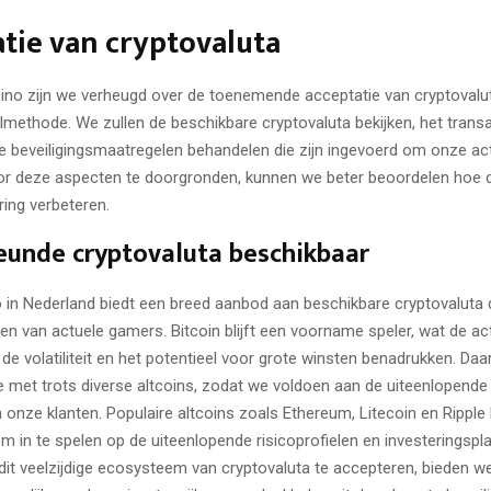
tie van cryptovaluta
sino zijn we verheugd over de toenemende acceptatie van cryptovalu
lmethode. We zullen de beschikbare cryptovaluta bekijken, het trans
de beveiligingsmaatregelen behandelen die zijn ingevoerd om onze act
oor deze aspecten te doorgronden, kunnen we beter beoordelen hoe di
ring verbeteren.
unde cryptovaluta beschikbaar
 in Nederland biedt een breed aanbod aan beschikbare cryptovaluta d
n van actuele gamers. Bitcoin blijft een voorname speler, wat de ac
e de volatiliteit en het potentieel voor grote winsten benadrukken. Da
 met trots diverse altcoins, zodat we voldoen aan de uiteenlopend
 onze klanten. Populaire altcoins zoals Ethereum, Litecoin en Ripple
m in te spelen op de uiteenlopende risicoprofielen en investeringsp
 dit veelzijdige ecosysteem van cryptovaluta te accepteren, bieden 