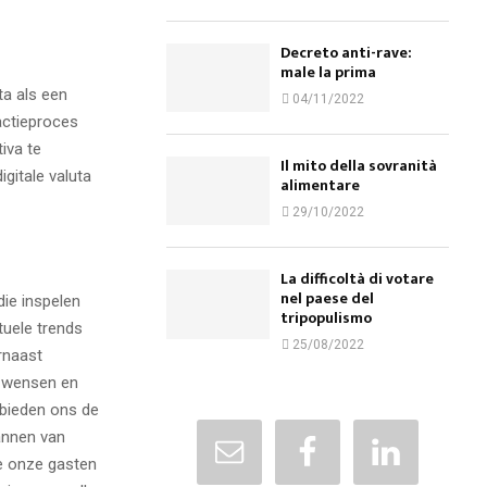
Decreto anti-rave:
male la prima
ta als een
04/11/2022
actieproces
iva te
Il mito della sovranità
gitale valuta
alimentare
29/10/2022
La difficoltà di votare
nel paese del
ie inspelen
tripopulismo
tuele trends
25/08/2022
arnaast
e wensen en
 bieden ons de
lannen van
we onze gasten