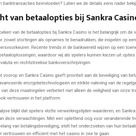
en banktransacties beïnvloeden? Laten we de details eens nader bekij
ht van betaalopties bij Sankra Casin
oeken van de betaalopties bij Sankra Casino is het belangrijk om de v
 zowel stortingen als opnames te benadrukken, die inspelen op een 
lersvoorkeuren. Recente trends in de bankwereld wijzen op een toe
 betaaloplossingen, waardoor wij als spelers kunnen kiezen uit opties
ovaluta en rechtstreekse bankoverschrijvingen.
at voorop en Sankra Casino geeft prioriteit aan de beveiliging van be
avanceerde encryptietechnologieën en strikte naleving van de regelge
van deze maatregelen verbetert niet alleen de veiligheid van onze tr
ok vertrouwen in het platform.
alyse blijkt dat spelers vlotte verwerkingstijden waarderen, en Sank
n deze verwachtingen. Met een oplettend oog voor veranderende tr
lang van betalingsbeveiliging, stelt het onderzoeken van hun beta
l vertrouwen en efficiënt met het casino in zee te gaan.