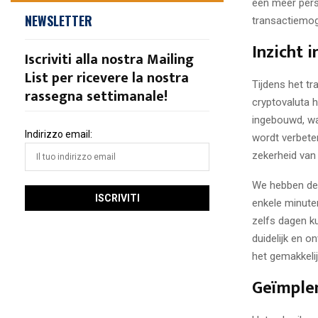
een meer perso
NEWSLETTER
transactiemoge
Inzicht 
Iscriviti alla nostra Mailing
List per ricevere la nostra
Tijdens het tr
rassegna settimanale!
cryptovaluta h
ingebouwd, wa
Indirizzo email:
wordt verbeter
zekerheid van
We hebben de 
enkele minute
zelfs dagen k
duidelijk en 
het gemakkeli
Geïmple