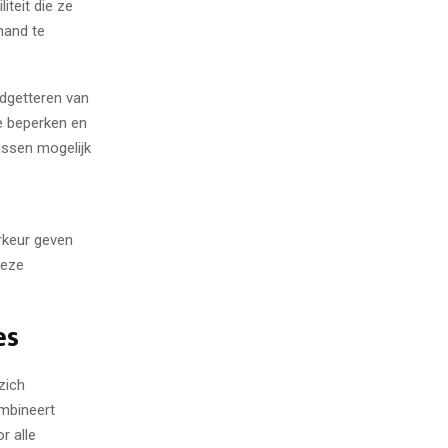
iteit die ze
hand te
udgetteren van
te beperken en
assen mogelijk
rkeur geven
deze
es
zich
ombineert
r alle