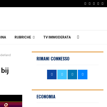
Facebook
Twitter
Instagr
Linke
Em
INA
RUBRICHE
TV IMMODERATA
ederland
RIMANI CONNESSO
bij
ECONOMIA