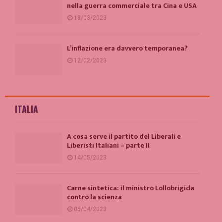
nella guerra commerciale tra Cina e USA
18/03/2023
L’inflazione era davvero temporanea?
12/02/2023
ITALIA
A cosa serve il partito del Liberali e
Liberisti Italiani – parte II
14/05/2023
Carne sintetica: il ministro Lollobrigida
contro la scienza
05/04/2023