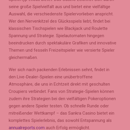
seine große Spielvielfalt aus und bietet eine vielfältige
Auswahl, die verschiedenste Spielervorlieben anspricht.
Wer den Nervenkitzel des Glücksspiels liebt, findet bei
klassischen Tischspielen wie Blackjack und Roulette
Spannung und Strategie. Spielautomaten hingegen
beeindrucken durch spektakuläre Grafiken und innovative
Themen und fesseln Freizeitspieler wie versierte Spieler
gleichermaßen.
Wer sich nach packenden Erlebnissen sehnt, findet in
den Live-Dealer-Spielen eine unübertroffene
Atmosphäre, die uns in Echtzeit direkt mit geschulten
Croupiers verbindet. Fans von Strategie-Spielen können
zudem ihre Strategien bei den vielfältigen Pokeroptionen
gegen andere Spieler testen. Ob schnelle Runde oder
mitreißender Wettkampf – das Sankra Casino bietet ein
komplettes Spielerlebnis, das sowohl Entspannung als
annualreports.com
auch Erfolg ermöglicht.