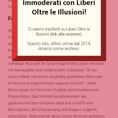
Immoderati con Liberi
Geist, sondern machen unseren Aufenthalt im Sankra
Casino zu einem unvergesslichen Erlebnis.
Oltre le Illusioni!
Feinschmecker-Optionen
Ci siamo trasferiti su Liberi Oltre le
Nachdem wir uns im ruhigen Spa entspannt haben,
Illusioni (
link alla sezione
).
möchten wir unser Erlebnis selbstverständlich noch
Questo sito, attivo ormai dal 2014,
weiter vervollständigen, und die Feinschmecker-
rimarrá come archivio.
Restaurants im Sankra Casino sind schlichtweg
außergewöhnlich. Die stilvollen Restaurants bieten eine
vielfältige Auswahl an Gourmetgerichten, jedes einzelne
mit Genauigkeit und Leidenschaft zubereitet. Ob ein
zartes Steak mit einem sorgfältig gewählten Wein oder
ein kunstvoll angerichtetes veganes Gericht – jedes
Menü zeugt von höchster Qualität und künstlerischer
Präsentation. Das Umfeld komplementiert die
gastronomischen Genüsse ideal und schafft eine
Atmosphäre, die Entspannung und Eleganz zugleich
unterstützt. Während wir diese feinen Aromen genießen,