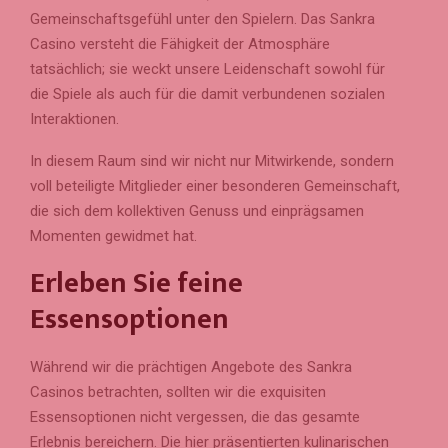
Gemeinschaftsgefühl unter den Spielern. Das Sankra
Casino versteht die Fähigkeit der Atmosphäre
tatsächlich; sie weckt unsere Leidenschaft sowohl für
die Spiele als auch für die damit verbundenen sozialen
Interaktionen.
In diesem Raum sind wir nicht nur Mitwirkende, sondern
voll beteiligte Mitglieder einer besonderen Gemeinschaft,
die sich dem kollektiven Genuss und einprägsamen
Momenten gewidmet hat.
Erleben Sie feine
Essensoptionen
Während wir die prächtigen Angebote des Sankra
Casinos betrachten, sollten wir die exquisiten
Essensoptionen nicht vergessen, die das gesamte
Erlebnis bereichern. Die hier präsentierten kulinarischen