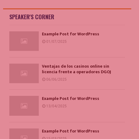
SPEAKER'S CORNER
Example Post for WordPress
01/07/2025
Ventajas de los casinos online sin
licencia frente a operadores DGOJ
06/06/2025
Example Post for WordPress
13/04/2025
Example Post for WordPress
15/03/2025