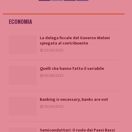
ECONOMIA
La delega fiscale del Governo Meloni
spiegata al contribuente
23/09/2023
Quelli che hanno fatto il variabile
09/08/2023
Banking is necessary, banks are not
29/04/2023
Semiconduttori: il ruolo dei Paesi Bassi