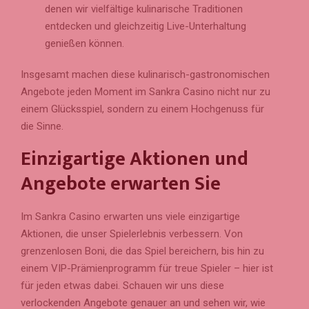
denen wir vielfältige kulinarische Traditionen
entdecken und gleichzeitig Live-Unterhaltung
genießen können.
Insgesamt machen diese kulinarisch-gastronomischen
Angebote jeden Moment im Sankra Casino nicht nur zu
einem Glücksspiel, sondern zu einem Hochgenuss für
die Sinne.
Einzigartige Aktionen und
Angebote erwarten Sie
Im Sankra Casino erwarten uns viele einzigartige
Aktionen, die unser Spielerlebnis verbessern. Von
grenzenlosen Boni, die das Spiel bereichern, bis hin zu
einem VIP-Prämienprogramm für treue Spieler – hier ist
für jeden etwas dabei. Schauen wir uns diese
verlockenden Angebote genauer an und sehen wir, wie