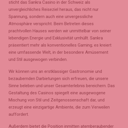
sticht das Sankra Casino in der Schweiz als
unvergleichliches Reiseziel heraus, das nicht nur
Spannung, sondern auch eine unvergessliche
Atmosphäre verspricht. Beim Betreten dieses
prachtvollen Hauses werden wir unmittelbar von seiner
lebendigen Energie und Exklusivität umhüllt. Sankra
präsentiert mehr als konventionelles Gaming; es kreiert
eine umfassende Welt, in der besondere Amüsement
und Stil ausgewogen verbinden.
Wir können uns an erstklassiger Gastronomie und
bezaubernden Darbietungen sich erfreuen, die unsere
Sinne beleben und unser Gesamterlebnis bereichern. Das
Gestaltung des Casinos spiegelt eine ausgewogene
Mischung von Stil und Zeitgenossenschaft dar, und
erzeugt eine einzigartige Ambiente, die zum Verweilen
auffordert.
Außerdem bietet die Position inmitten atemberaubender