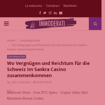
La redazione
Contattaci
Manifesto
Facebook
Twitter
Instagram
Linkedin
Email
PRIMARY
MENU
Home
Uncategorized
Wo Vergnügen und Reichtum für die Schweiz im Sankra
Casino zusammenkommen
Uncategorized
Wo Vergnügen und Reichtum für die
Schweiz im Sankra Casino
zusammenkommen
by
John Cochrane
04/06/2026