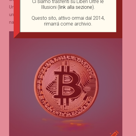
Ci siamo trasferiti su Liberi Oltre le
Unterkunft ist eine Oase der Ruhe mit modernem Design
Illusioni (
link alla sezione
).
und hochwertiger Einrichtung – der ideale Zufluchtsort
Questo sito, attivo ormai dal 2014,
nach einer spannenden Nacht im Casino.
rimarrá come archivio.