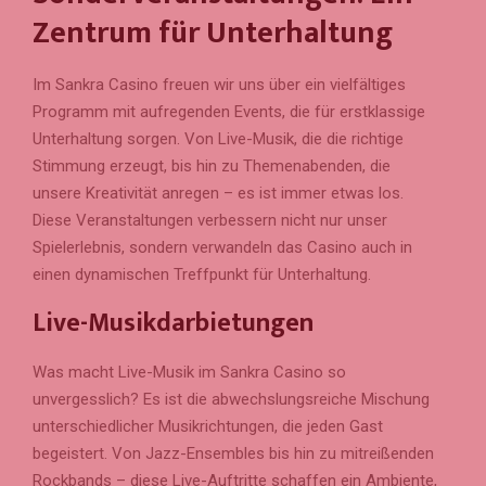
Zentrum für Unterhaltung
Im Sankra Casino freuen wir uns über ein vielfältiges
Programm mit aufregenden Events, die für erstklassige
Unterhaltung sorgen. Von Live-Musik, die die richtige
Stimmung erzeugt, bis hin zu Themenabenden, die
unsere Kreativität anregen – es ist immer etwas los.
Diese Veranstaltungen verbessern nicht nur unser
Spielerlebnis, sondern verwandeln das Casino auch in
einen dynamischen Treffpunkt für Unterhaltung.
Live-Musikdarbietungen
Was macht Live-Musik im Sankra Casino so
unvergesslich? Es ist die abwechslungsreiche Mischung
unterschiedlicher Musikrichtungen, die jeden Gast
begeistert. Von Jazz-Ensembles bis hin zu mitreißenden
Rockbands – diese Live-Auftritte schaffen ein Ambiente,