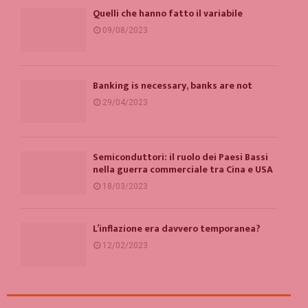
Quelli che hanno fatto il variabile
09/08/2023
Banking is necessary, banks are not
29/04/2023
Semiconduttori: il ruolo dei Paesi Bassi
nella guerra commerciale tra Cina e USA
18/03/2023
L’inflazione era davvero temporanea?
12/02/2023