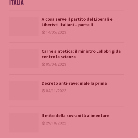
ITALIA
A cosa serve il partito del Liberali e
Liberisti Italiani – parte II
14/05/2023
Carne sintetica: il ministro Lollobrigida
contro la scienza
05/04/2023
Decreto anti-rave: male la prima
04/11/2022
Il mito della sovranità alimentare
29/10/2022