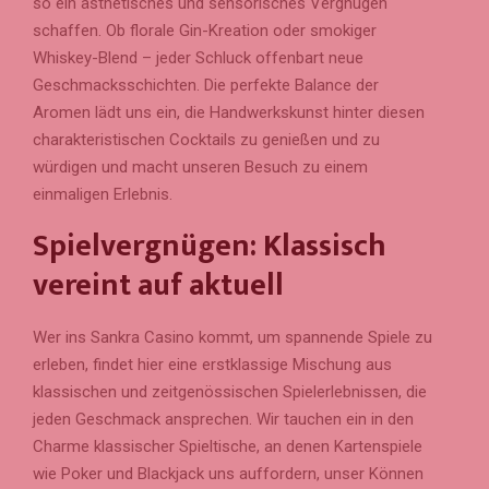
so ein ästhetisches und sensorisches Vergnügen
schaffen. Ob florale Gin-Kreation oder smokiger
Whiskey-Blend – jeder Schluck offenbart neue
Geschmacksschichten. Die perfekte Balance der
Aromen lädt uns ein, die Handwerkskunst hinter diesen
charakteristischen Cocktails zu genießen und zu
würdigen und macht unseren Besuch zu einem
einmaligen Erlebnis.
Spielvergnügen: Klassisch
vereint auf aktuell
Wer ins Sankra Casino kommt, um spannende Spiele zu
erleben, findet hier eine erstklassige Mischung aus
klassischen und zeitgenössischen Spielerlebnissen, die
jeden Geschmack ansprechen. Wir tauchen ein in den
Charme klassischer Spieltische, an denen Kartenspiele
wie Poker und Blackjack uns auffordern, unser Können