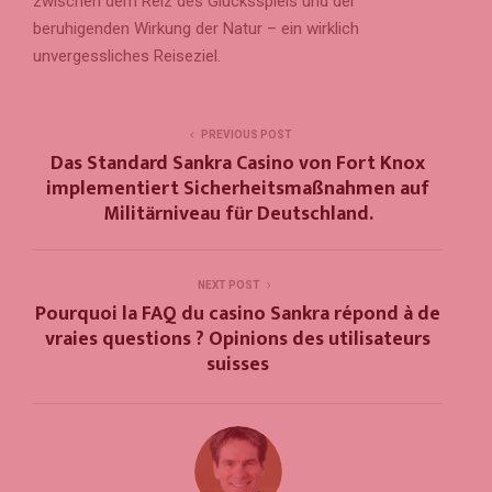
zwischen dem Reiz des Glücksspiels und der
beruhigenden Wirkung der Natur – ein wirklich
unvergessliches Reiseziel.
PREVIOUS POST
Das Standard Sankra Casino von Fort Knox
implementiert Sicherheitsmaßnahmen auf
Militärniveau für Deutschland.
NEXT POST
Pourquoi la FAQ du casino Sankra répond à de
vraies questions ? Opinions des utilisateurs
suisses