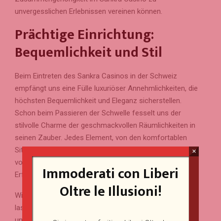
unvergesslichen Erlebnissen vereinen können.
Prächtige Einrichtung:
Bequemlichkeit und Stil
Beim Eintreten des Sankra Casinos in der Schweiz
empfängt uns eine Fülle luxuriöser Annehmlichkeiten, die
höchsten Bequemlichkeit und Eleganz sicherstellen.
Schon beim Passieren der Schwelle fesselt uns der
stilvolle Charme der geschmackvollen Räumlichkeiten in
seinen Zauber. Jedes Element, von den komfortablen
Sitzgelegenheiten bis hin zur feinen Ausstattung, zeugt
×
von einem Bekenntnis zu Prunk und verbessert unser
Immoderati con Liberi
Erfahrung.
Oltre le Illusioni!
Wir können uns in prächtigen Unterkünften verwöhnen
lassen, wo Stil auf Komfort trifft und wir uns während
unseres Aufenthalts vollständig entspannt fühlen. Jede