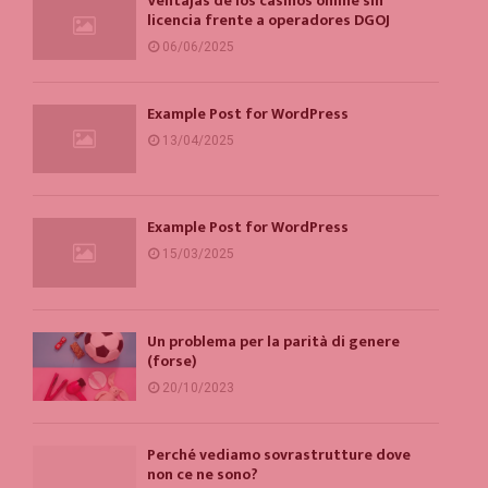
Ventajas de los casinos online sin
licencia frente a operadores DGOJ
06/06/2025
Example Post for WordPress
13/04/2025
Example Post for WordPress
15/03/2025
Un problema per la parità di genere
(forse)
20/10/2023
Perché vediamo sovrastrutture dove
non ce ne sono?